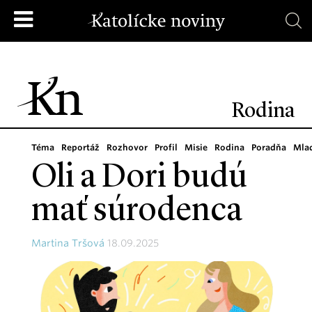
Rodina
Téma
Reportáž
Rozhovor
Profil
Misie
Rodina
Poradňa
Mla
Oli a Dori budú
mať súrodenca
Martina Tršová
18.09.2025