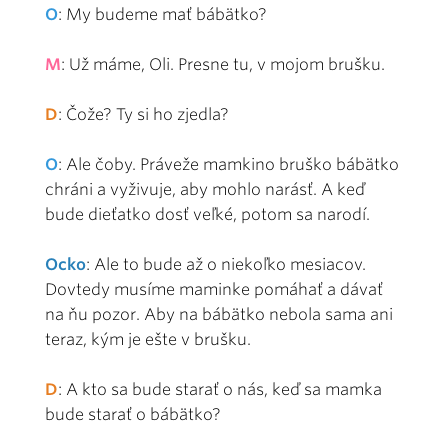
O
: My budeme mať bábätko?
M
: Už máme, Oli. Presne tu, v mojom brušku.
D
: Čože? Ty si ho zjedla?
O
: Ale čoby. Práveže mamkino bruško bábätko
chráni a vyživuje, aby mohlo narásť. A keď
bude dieťatko dosť veľké, potom sa narodí.
Ocko
: Ale to bude až o niekoľko mesiacov.
Dovtedy musíme maminke pomáhať a dávať
na ňu pozor. Aby na bábätko nebola sama ani
teraz, kým je ešte v brušku.
D
: A kto sa bude starať o nás, keď sa mamka
bude starať o bábätko?