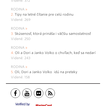
Videné: 372
RODINA
Tipy na letné čítanie pre celú rodinu
Videné: 269
RODINA
Skúsenosť, ktorá prináša i väčšiu samostatnosť
Videné: 250
RODINA
Oli a Dori a Janko Volko o chvíľach, keď sa nedarí
Videné: 243
RODINA
Oli, Dori a Janko Volko idú na preteky
Videné: 158