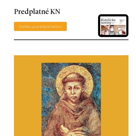
Predplatné KN
Staňte sa predplatiteľom