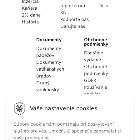
Inzercia
reportérom
číslo
Kariéra
KN
2% dane
Podporte nás
História
Darujte nás
Dokumenty
Obchodné
podmienky
Dokumenty
Digitálne
pápežov
vydanie
Dokumenty
Obchodné
vatikánskych
podmienky
úradov
GDPR
Druhý
Používanie
vatikánsky
cookies
koncil
Dokumenty
Vaše nastavenie cookies
KBS
Kódex
Súbory cookie nám pomáhajú pri poskytovaní
kánonického
služieb pre vás. Umožňujú spoznať a zapamätať si
práva
vaše preferencie.
Katechizmus