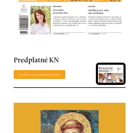
Predplatné KN
Staňte sa predplatiteľom