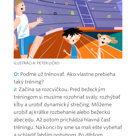
ILUSTRÁCIA: PETER LIČKO
O:
Poďme už trénovať. Ako vlastne prebieha
taký tréning?
J:
Začína sa rozcvičkou. Pred bežeckým
tréningom si musíme rozohriať svaly, rozhýbať
kĺby a urobiť dynamický strečing. Môžeme
urobiť aj krátke rozbehanie alebo bežeckú
abecedu. Až potom prichádza hlavná časť
tréningu. Na konci by sme sa mali ešte vybehať
a schladiť ľahším pohybom. Po dlhšom