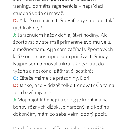
tréningu pomáha regenerácia – napríklad
studená voda či masáž.
D:
A koľko musíme trénovať, aby sme boli takí
rýchli ako ty?
J:
Ja trénujem každý deň aj štyri hodiny. Ale
športovať by ste mali primerane svojmu veku
a možnostiam. Aj ja som začínal v športových
krúžkoch a postupne som pridával tréningy.
Najprv som trénoval trikrát až štyrikrát do
týždňa a neskôr aj päťkrát či šesťkrát.
O:
Ešteže máme tie prázdniny, Dori.
D:
Janko, a to vládzeš toľko trénovať? Čo ťa na
tom baví najviac?
J:
Môj najobľúbenejší tréning je kombinácia
behov rôznych dĺžok. Je náročný, ale keď ho
dokončím, mám zo seba veľmi dobrý pocit.
Detskú stranu si môžete stiahnuť na nižšie