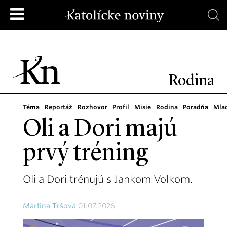
Rodina
Téma
Reportáž
Rozhovor
Profil
Misie
Rodina
Poradňa
Mla
Oli a Dori majú
prvý tréning
Oli a Dori trénujú s Jankom Volkom.
Martina Tršová
01.07.2026