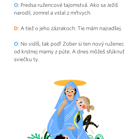
O
: Predsa ružencové tajomstvá. Ako sa Ježiš
narodil, zomrel a vstal z mŕtvych.
D
: A tiež o jeho zázrakoch. Tie mám najradšej.
O
: No vidíš, tak poď! Zober si ten nový ruženec
od krstnej mamy z púte. A dnes môžeš sfúknuť
sviečku ty.