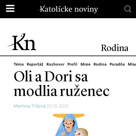
Rodina
Téma
Reportáž
Rozhovor
Profil
Misie
Rodina
Poradňa
Mla
Oli a Dori sa
modlia ruženec
Martina Tršová
23.10.2025