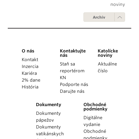
noviny
Archív
O nás
Kontaktujte
Katolícke
nás
noviny
Kontakt
Staň sa
Aktuálne
Inzercia
reportérom
číslo
Kariéra
KN
2% dane
Podporte nás
História
Darujte nás
Dokumenty
Obchodné
podmienky
Dokumenty
Digitálne
pápežov
vydanie
Dokumenty
Obchodné
vatikánskych
podmienky