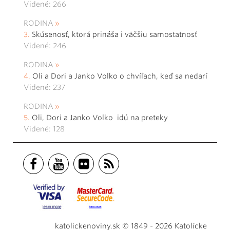
Videné: 266
RODINA
Skúsenosť, ktorá prináša i väčšiu samostatnosť
Videné: 246
RODINA
Oli a Dori a Janko Volko o chvíľach, keď sa nedarí
Videné: 237
RODINA
Oli, Dori a Janko Volko idú na preteky
Videné: 128
katolickenoviny.sk © 1849 - 2026 Katolícke