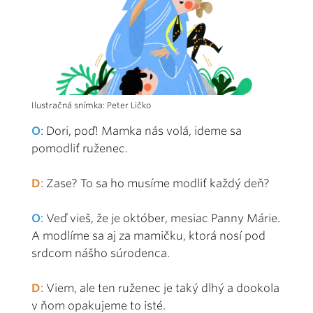
Ilustračná snímka: Peter Ličko
O
: Dori, poď! Mamka nás volá, ideme sa
pomodliť ruženec.
D
: Zase? To sa ho musíme modliť každý deň?
O
: Veď vieš, že je október, mesiac Panny Márie.
A modlíme sa aj za mamičku, ktorá nosí pod
srdcom nášho súrodenca.
D
: Viem, ale ten ruženec je taký dlhý a dookola
v ňom opakujeme to isté.