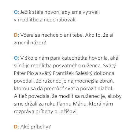
O
: Ježiš stále hovorí, aby sme vytrvali
v modlitbe a neochabovali.
D
: Včera sa nechcelo ani tebe. Ako to, že si
zmenil názor?
O
: V škole nám pani katechétka hovorila, aká
silná je modlitba posvätného ruženca. Svätý
Páter Pio a svätý František Saleský dokonca
povedali, že ruženec je najmocnejšia zbraň,
ktorou sa dá premôcť svet a poraziť diabol.
A tiež povedala, že modliť sa ruženec je, akoby
sme držali za ruku Pannu Máriu, ktorá nám
rozpráva príbehy o Ježišovi.
D
: Aké príbehy?