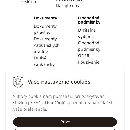
História
Darujte nás
Dokumenty
Obchodné
podmienky
Dokumenty
Digitálne
pápežov
vydanie
Dokumenty
Obchodné
vatikánskych
podmienky
úradov
GDPR
Druhý
Používanie
vatikánsky
cookies
koncil
Dokumenty
Vaše nastavenie cookies
KBS
Kódex
kánonického
Súbory cookie nám pomáhajú pri poskytovaní
práva
služieb pre vás. Umožňujú spoznať a zapamätať si
Katechizmus
vaše preferencie.
Katolíckej
cirkvi
Prijať