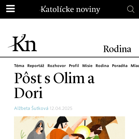
Rodina
Téma
Reportáž
Rozhovor
Profil
Misie
Rodina
Poradňa
Mla
Pôst s Olim a
Dori
Alžbeta Šutková
12.04.2025