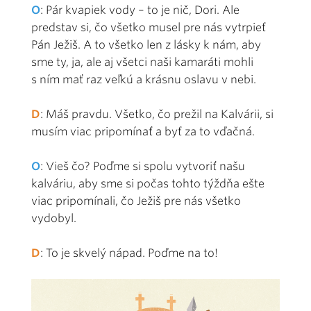
O
: Pár kvapiek vody – to je nič, Dori. Ale
predstav si, čo všetko musel pre nás vytrpieť
Pán Ježiš. A to všetko len z lásky k nám, aby
sme ty, ja, ale aj všetci naši kamaráti mohli
s ním mať raz veľkú a krásnu oslavu v nebi.
D
: Máš pravdu. Všetko, čo prežil na Kalvárii, si
musím viac pripomínať a byť za to vďačná.
O
: Vieš čo? Poďme si spolu vytvoriť našu
kalváriu, aby sme si počas tohto týždňa ešte
viac pripomínali, čo Ježiš pre nás všetko
vydobyl.
D
: To je skvelý nápad. Poďme na to!