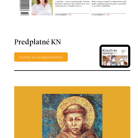
Predplatné KN
Staňte sa predplatiteľom