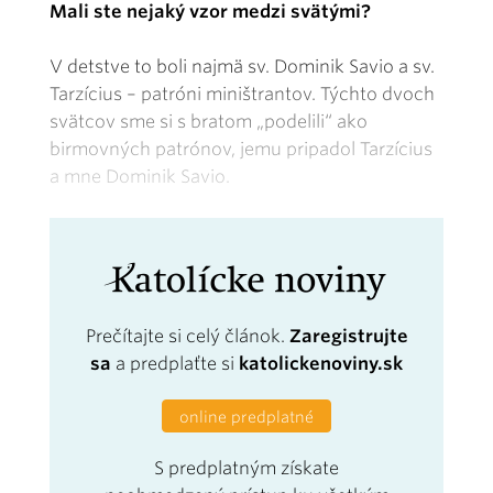
Mali ste nejaký vzor medzi svätými?
V detstve to boli najmä sv. Dominik Savio a sv.
Tarzícius – patróni miništrantov. Týchto dvoch
svätcov sme si s bratom „podelili“ ako
birmovných patrónov, jemu pripadol Tarzícius
a mne Dominik Savio.
Prečítajte si celý článok.
Zaregistrujte
sa
a predplaťte si
katolickenoviny.sk
online predplatné
S predplatným získate