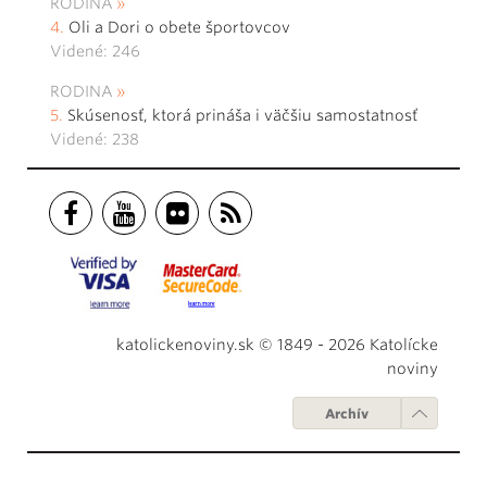
RODINA
Oli a Dori o obete športovcov
Videné: 246
RODINA
Skúsenosť, ktorá prináša i väčšiu samostatnosť
Videné: 238
katolickenoviny.sk © 1849 - 2026 Katolícke
noviny
Archív