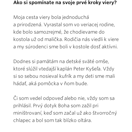
Ako si spomínate na svoje prvé kroky viery?
Moja cesta viery bola jednoduchá
a prirodzená. Vyrastal som vo veriacej rodine,
kde bolo samozrejmé, že chodievame do
kostola už od malička. Rodičia nás viedli k viere
a my súrodenci sme boli v kostole dosť aktívni.
Dodnes si pamätám na detské sväté omše,
ktoré slúžil vtedajší kaplán Peter Kyšeľa. Vždy
si so sebou nosieval kufrík a my deti sme mali
hádať, aká pomôcka v ňom bude.
Či som vedel odpoveď alebo nie, vždy som sa
prihlásil. Prvý dotyk Boha som zažil pri
miništrovaní, keď som začal už ako štvorročný
chlapec a bol som tak blízko oltára.