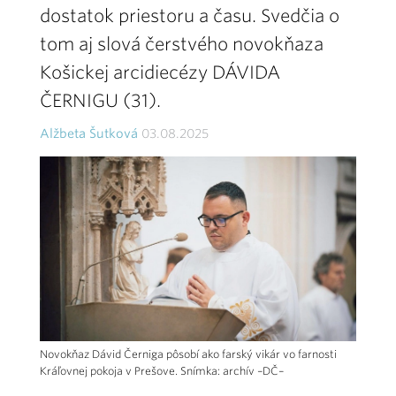
dostatok priestoru a času. Svedčia o
tom aj slová čerstvého novokňaza
Košickej arcidiecézy DÁVIDA
ČERNIGU (31).
Alžbeta Šutková
03.08.2025
Novokňaz Dávid Černiga pôsobí ako farský vikár vo farnosti
Kráľovnej pokoja v Prešove. Snímka: archív –DČ–