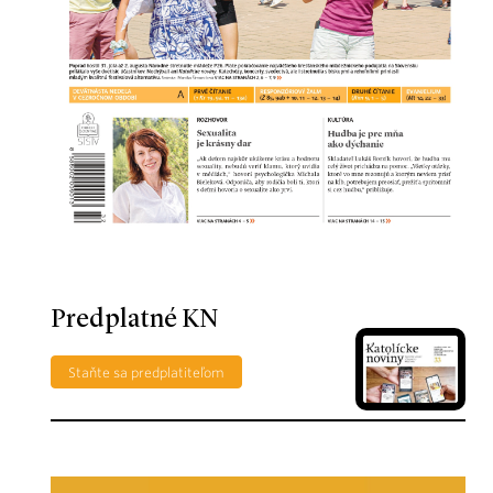
Predplatné KN
Staňte sa predplatiteľom