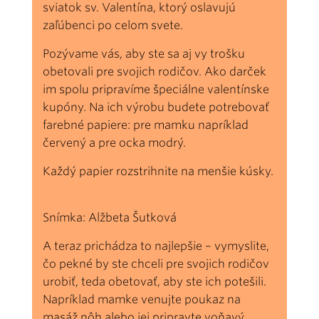
sviatok sv. Valentína, ktorý oslavujú
zaľúbenci po celom svete.
Pozývame vás, aby ste sa aj vy trošku
obetovali pre svojich rodičov. Ako darček
im spolu pripravíme špeciálne valentínske
kupóny. Na ich výrobu budete potrebovať
farebné papiere: pre mamku napríklad
červený a pre ocka modrý.
Každý papier rozstrihnite na menšie kúsky.
Snímka: Alžbeta Šutková
A teraz prichádza to najlepšie – vymyslite,
čo pekné by ste chceli pre svojich rodičov
urobiť, teda obetovať, aby ste ich potešili.
Napríklad mamke venujte poukaz na
masáž nôh alebo jej pripravte voňavý