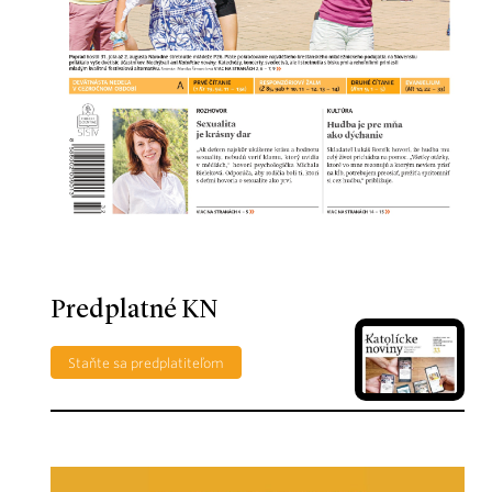
Predplatné KN
Staňte sa predplatiteľom