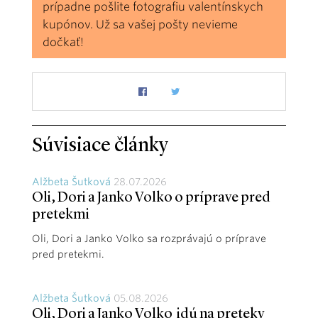
prípadne pošlite fotografiu valentínskych
kupónov. Už sa vašej pošty nevieme
dočkať!
Súvisiace články
Alžbeta Šutková
28.07.2026
Oli, Dori a Janko Volko o príprave pred
pretekmi
Oli, Dori a Janko Volko sa rozprávajú o príprave
pred pretekmi.
Alžbeta Šutková
05.08.2026
Oli, Dori a Janko Volko idú na preteky