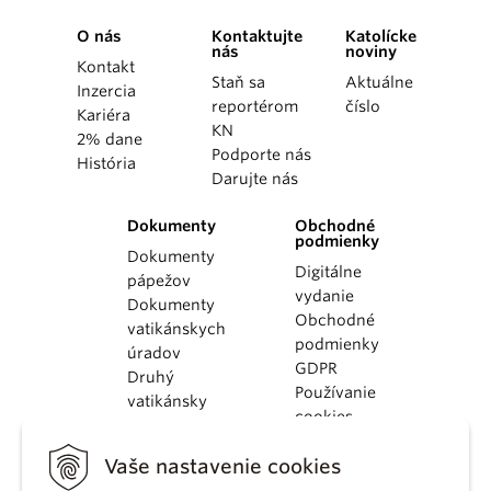
O nás
Kontaktujte
Katolícke
nás
noviny
Kontakt
Staň sa
Aktuálne
Inzercia
reportérom
číslo
Kariéra
KN
2% dane
Podporte nás
História
Darujte nás
Dokumenty
Obchodné
podmienky
Dokumenty
Digitálne
pápežov
vydanie
Dokumenty
Obchodné
vatikánskych
podmienky
úradov
GDPR
Druhý
Používanie
vatikánsky
cookies
koncil
Dokumenty
Vaše nastavenie cookies
KBS