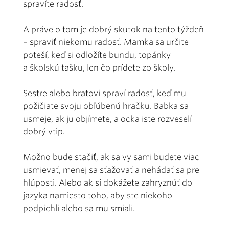
spravíte radosť.
A práve o tom je dobrý skutok na tento týždeň
– spraviť niekomu radosť. Mamka sa určite
poteší, keď si odložíte bundu, topánky
a školskú tašku, len čo prídete zo školy.
Sestre alebo bratovi spraví radosť, keď mu
požičiate svoju obľúbenú hračku. Babka sa
usmeje, ak ju objímete, a ocka iste rozveselí
dobrý vtip.
Možno bude stačiť, ak sa vy sami budete viac
usmievať, menej sa sťažovať a nehádať sa pre
hlúposti. Alebo ak si dokážete zahryznúť do
jazyka namiesto toho, aby ste niekoho
podpichli alebo sa mu smiali.