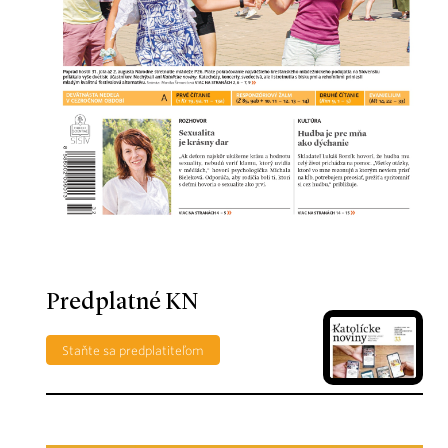
Predplatné KN
Staňte sa predplatiteľom