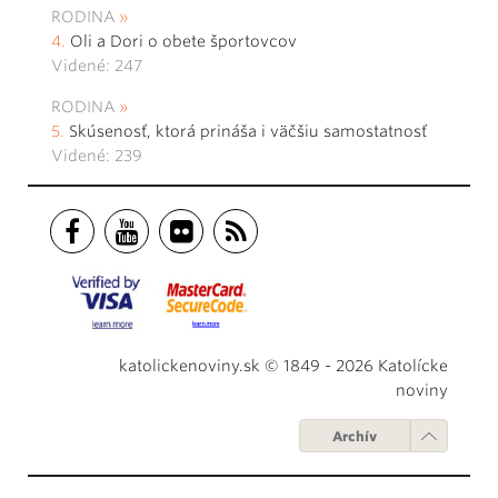
RODINA
Oli a Dori o obete športovcov
Videné: 247
RODINA
Skúsenosť, ktorá prináša i väčšiu samostatnosť
Videné: 239
katolickenoviny.sk © 1849 - 2026 Katolícke
noviny
Archív