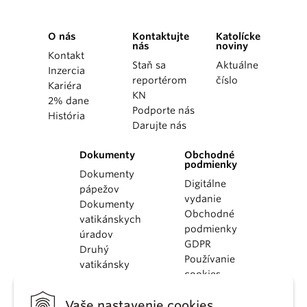
O nás
Kontaktujte
Katolícke
nás
noviny
Kontakt
Staň sa
Aktuálne
Inzercia
reportérom
číslo
Kariéra
KN
2% dane
Podporte nás
História
Darujte nás
Dokumenty
Obchodné
podmienky
Dokumenty
Digitálne
pápežov
vydanie
Dokumenty
Obchodné
vatikánskych
podmienky
úradov
GDPR
Druhý
Používanie
vatikánsky
cookies
koncil
Dokumenty
Vaše nastavenie cookies