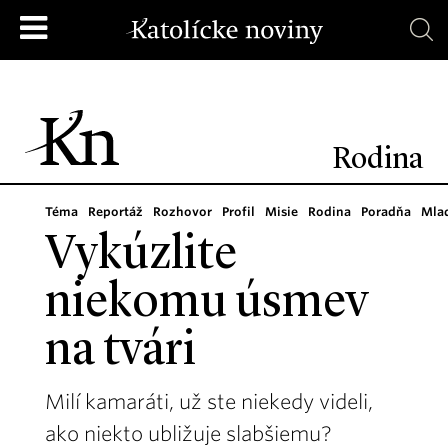
Rodina
Téma
Reportáž
Rozhovor
Profil
Misie
Rodina
Poradňa
Mla
Vykúzlite
niekomu úsmev
na tvári
Milí kamaráti, už ste niekedy videli,
ako niekto ubližuje slabšiemu?