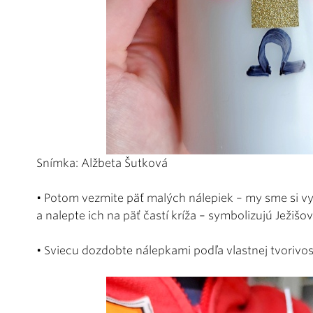
Snímka: Alžbeta Šutková
• Potom vezmite päť malých nálepiek – my sme si vyb
a nalepte ich na päť častí kríža – symbolizujú Ježišov
• Sviecu dozdobte nálepkami podľa vlastnej tvorivost