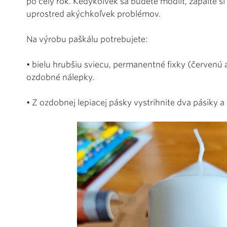
po celý rok. Kedykoľvek sa budete modliť, zapáľte si j
uprostred akýchkoľvek problémov.
Na výrobu paškálu potrebujete:
• bielu hrubšiu sviecu, permanentné fixky (červenú 
ozdobné nálepky.
• Z ozdobnej lepiacej pásky vystrihnite dva pásiky a 