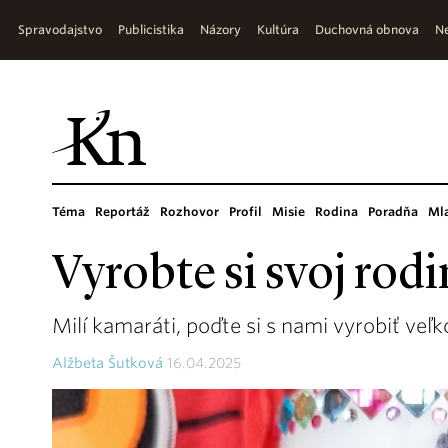
Spravodajstvo
Publicistika
Názory
Kultúra
Duchovná obnova
Ne
Téma
Reportáž
Rozhovor
Profil
Misie
Rodina
Poradňa
Ml
Vyrobte si svoj rod
Milí kamaráti, poďte si s nami vyrobiť veľ
Alžbeta Šutková
16.04.2025