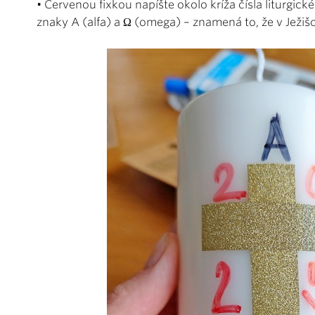
• Červenou fixkou napíšte okolo kríža čísla liturgick
znaky A (alfa) a Ω (omega) – znamená to, že v Ježišo