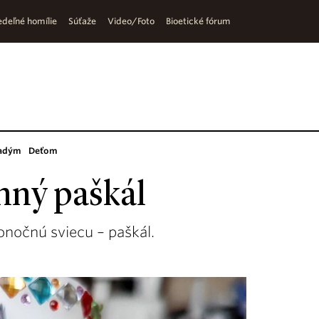
deľné homílie
Súťaže
Video/Foto
Bioetické fórum
adým
Deťom
inný paškál
konočnú sviecu – paškál.