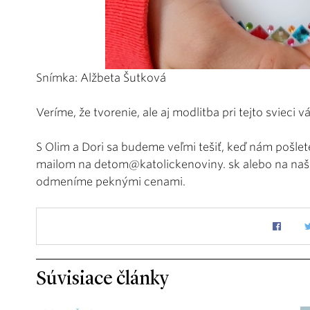
Snímka: Alžbeta Šutková
Veríme, že tvorenie, ale aj modlitba pri tejto svieci
S Olim a Dori sa budeme veľmi tešiť, keď nám pošlet
mailom na detom@katolickenoviny. sk alebo na naš
odmeníme peknými cenami.
Súvisiace články