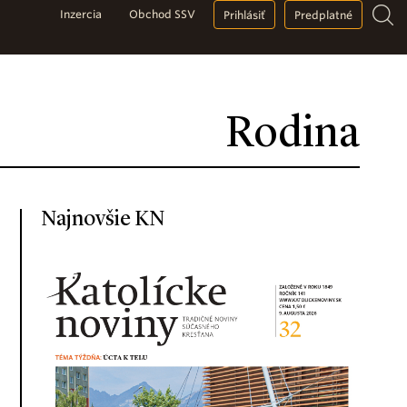
Inzercia
Obchod SSV
Prihlásiť
Predplatné
Rodina
Najnovšie KN