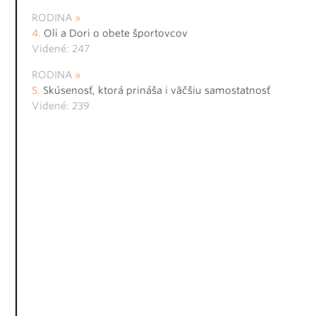
RODINA
Oli a Dori o obete športovcov
Videné: 247
RODINA
Skúsenosť, ktorá prináša i väčšiu samostatnosť
Videné: 239