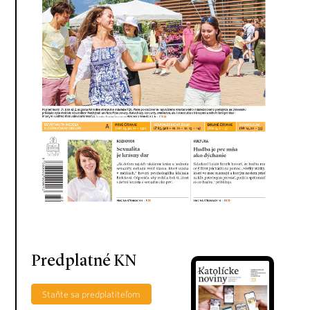
Predplatné KN
Staňte sa predplatiteľom