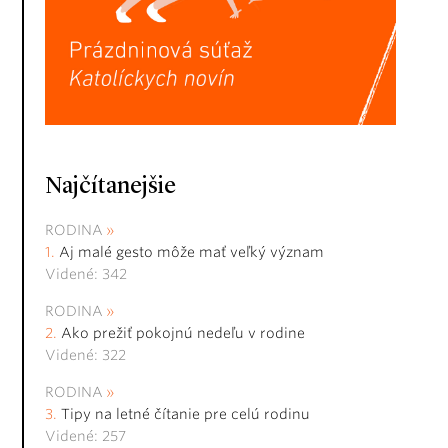
Najčítanejšie
RODINA
Aj malé gesto môže mať veľký význam
Videné: 342
RODINA
Ako prežiť pokojnú nedeľu v rodine
Videné: 322
RODINA
Tipy na letné čítanie pre celú rodinu
Videné: 257