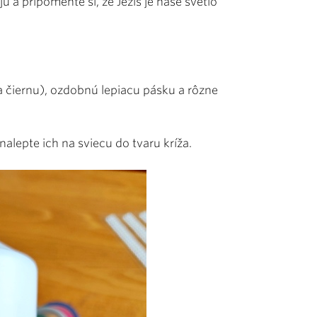
u a pripomeňte si, že Ježiš je naše svetlo
a čiernu), ozdobnú lepiacu pásku a rôzne
nalepte ich na sviecu do tvaru kríža.