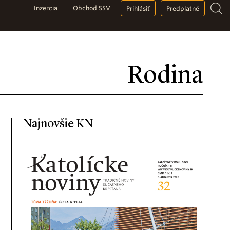
Inzercia
Obchod SSV
Prihlásiť
Predplatné
Rodina
Najnovšie KN