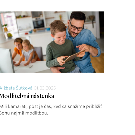
Alžbeta Šutková
01.03.2025
Modlitebná nástenka
Milí kamaráti, pôst je čas, keď sa snažíme priblížiť
Bohu najmä modlitbou.