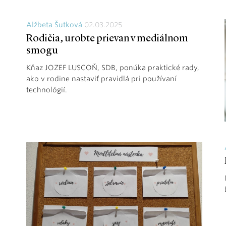
Alžbeta Šutková
02.03.2025
Rodičia, urobte prievan v mediálnom
smogu
Kňaz JOZEF LUSCOŇ, SDB, ponúka praktické rady,
ako v rodine nastaviť pravidlá pri používaní
technológií.