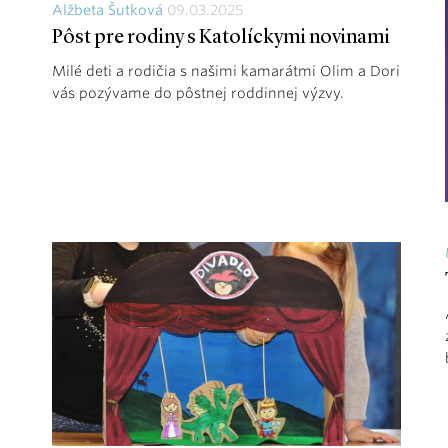
Alžbeta Šutková
09.03.2025
Pôst pre rodiny s Katolíckymi novinami
Milé deti a rodičia s našimi kamarátmi Olim a Dori
vás pozývame do pôstnej roddinnej výzvy.