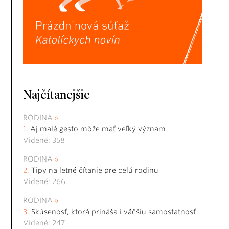
Najčítanejšie
RODINA
Aj malé gesto môže mať veľký význam
Videné: 358
RODINA
Tipy na letné čítanie pre celú rodinu
Videné: 266
RODINA
Skúsenosť, ktorá prináša i väčšiu samostatnosť
Videné: 247