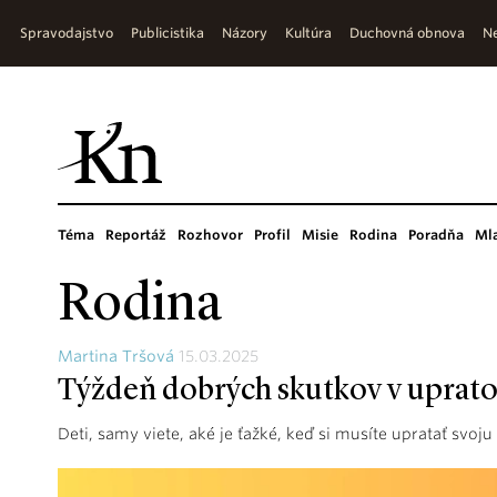
Spravodajstvo
Publicistika
Názory
Kultúra
Duchovná obnova
Ne
Téma
Reportáž
Rozhovor
Profil
Misie
Rodina
Poradňa
Ml
Rodina
Martina Tršová
15.03.2025
Týždeň dobrých skutkov v uprato
Deti, samy viete, aké je ťažké, keď si musíte upratať svoju 