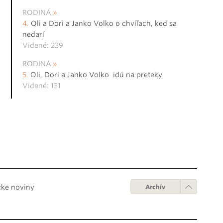
RODINA
Oli a Dori a Janko Volko o chvíľach, keď sa
nedarí
Videné: 239
RODINA
Oli, Dori a Janko Volko idú na preteky
Videné: 131
cke noviny
Archív