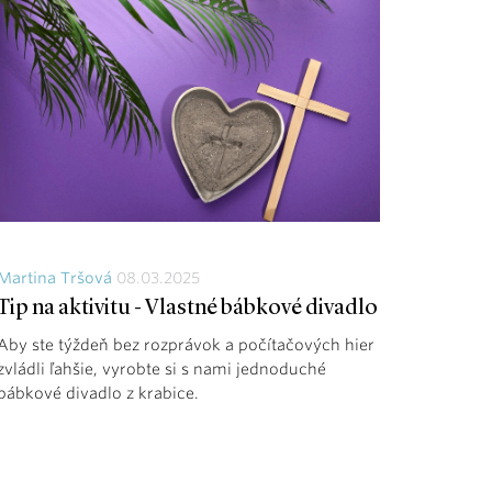
Martina Tršová
08.03.2025
Tip na aktivitu - Vlastné bábkové divadlo
Aby ste týždeň bez rozprávok a počítačových hier
zvládli ľahšie, vyrobte si s nami jednoduché
bábkové divadlo z krabice.