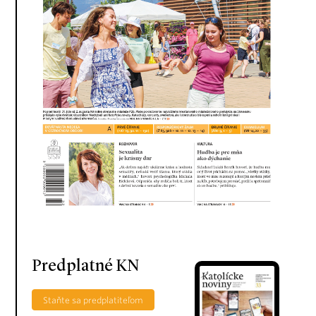
Predplatné KN
Staňte sa predplatiteľom