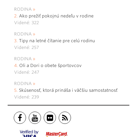
RODINA
Ako prežiť pokojnú nedeľu v rodine
Videné: 322
RODINA
Tipy na letné čítanie pre celú rodinu
Videné: 257
RODINA
Oli a Dori o obete športovcov
Videné: 247
RODINA
Skúsenosť, ktorá prináša i väčšiu samostatnosť
Videné: 239