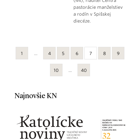
(44), riaditeľ Centra
pastorácie manželstiev
a rodín v Spišskej
diecéze.
1
…
4
5
6
7
8
9
10
…
40
Najnovšie KN