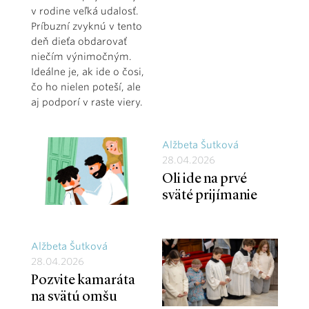
v rodine veľká udalosť.
Príbuzní zvyknú v tento
deň dieťa obdarovať
niečím výnimočným.
Ideálne je, ak ide o čosi,
čo ho nielen poteší, ale
aj podporí v raste viery.
Alžbeta Šutková
28.04.2026
Oli ide na prvé
sväté prijímanie
Alžbeta Šutková
28.04.2026
Pozvite kamaráta
na svätú omšu