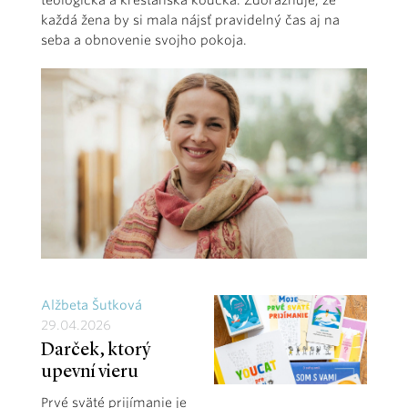
teologička a kresťanská koučka. Zdôrazňuje, že
každá žena by si mala nájsť pravidelný čas aj na
seba a obnovenie svojho pokoja.
Alžbeta Šutková
29.04.2026
Darček, ktorý
upevní vieru
Prvé sväté prijímanie je