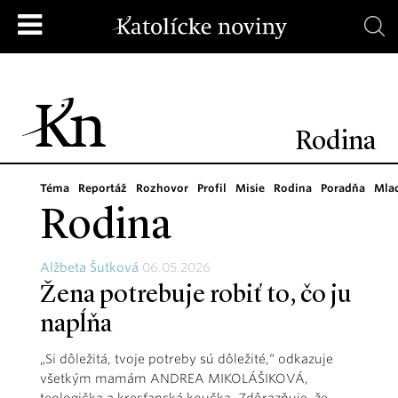
Rodina
Téma
Reportáž
Rozhovor
Profil
Misie
Rodina
Poradňa
Mla
Rodina
Alžbeta Šutková
06.05.2026
Žena potrebuje robiť to, čo ju
napĺňa
„Si dôležitá, tvoje potreby sú dôležité,“ odkazuje
všetkým mamám ANDREA MIKOLÁŠIKOVÁ,