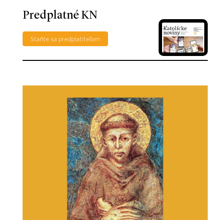
Predplatné KN
Staňte sa predplatiteľom