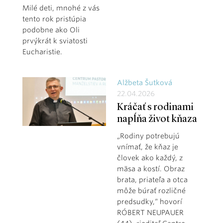
Milé deti, mnohé z vás
tento rok pristúpia
podobne ako Oli
prvýkrát k sviatosti
Eucharistie.
Alžbeta Šutková
22.04.2026
Kráčať s rodinami
napĺňa život kňaza
„Rodiny potrebujú
vnímať, že kňaz je
človek ako každý, z
mäsa a kostí. Obraz
brata, priateľa a otca
môže búrať rozličné
predsudky,“ hovorí
RÓBERT NEUPAUER