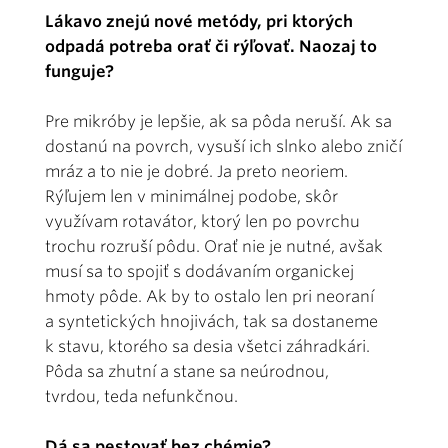
Lákavo znejú nové metódy, pri ktorých
odpadá potreba orať či rýľovať. Naozaj to
funguje?
Pre mikróby je lepšie, ak sa pôda neruší. Ak sa
dostanú na povrch, vysuší ich slnko alebo zničí
mráz a to nie je dobré. Ja preto neoriem.
Rýľujem len v minimálnej podobe, skôr
využívam rotavátor, ktorý len po povrchu
trochu rozruší pôdu. Orať nie je nutné, avšak
musí sa to spojiť s dodávaním organickej
hmoty pôde. Ak by to ostalo len pri neoraní
a syntetických hnojivách, tak sa dostaneme
k stavu, ktorého sa desia všetci záhradkári.
Pôda sa zhutní a stane sa neúrodnou,
tvrdou, teda nefunkčnou.
Dá sa pestovať bez chémie?