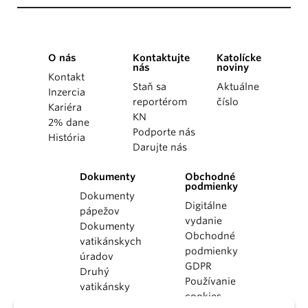
O nás
Kontaktujte
Katolícke
nás
noviny
Kontakt
Staň sa
Aktuálne
Inzercia
reportérom
číslo
Kariéra
KN
2% dane
Podporte nás
História
Darujte nás
Dokumenty
Obchodné
podmienky
Dokumenty
Digitálne
pápežov
vydanie
Dokumenty
Obchodné
vatikánskych
podmienky
úradov
GDPR
Druhý
Používanie
vatikánsky
cookies
koncil