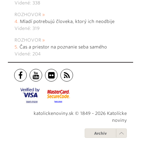
Videné: 338
ROZHOVOR
Mladí potrebujú človeka, ktorý ich neodbije
Videné: 319
ROZHOVOR
Čas a priestor na poznanie seba samého
Videné: 204
katolickenoviny.sk © 1849 - 2026 Katolícke
noviny
Archív