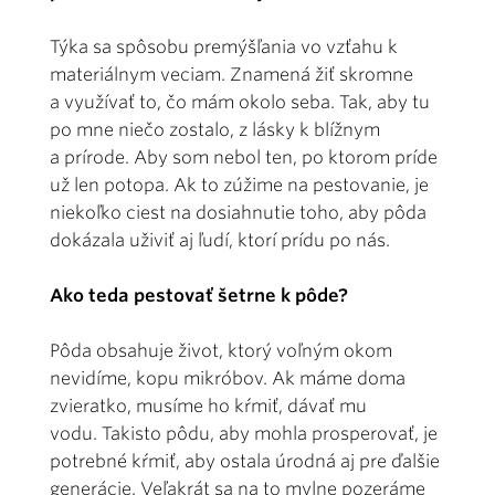
Týka sa spôsobu premýšľania vo vzťahu k
materiálnym veciam. Znamená žiť skromne
a využívať to, čo mám okolo seba. Tak, aby tu
po mne niečo zostalo, z lásky k blížnym
a prírode. Aby som nebol ten, po ktorom príde
už len potopa. Ak to zúžime na pestovanie, je
niekoľko ciest na dosiahnutie toho, aby pôda
dokázala uživiť aj ľudí, ktorí prídu po nás.
Ako teda pestovať šetrne k pôde?
Pôda obsahuje život, ktorý voľným okom
nevidíme, kopu mikróbov. Ak máme doma
zvieratko, musíme ho kŕmiť, dávať mu
vodu. Takisto pôdu, aby mohla prosperovať, je
potrebné kŕmiť, aby ostala úrodná aj pre ďalšie
generácie. Veľakrát sa na to mylne pozeráme