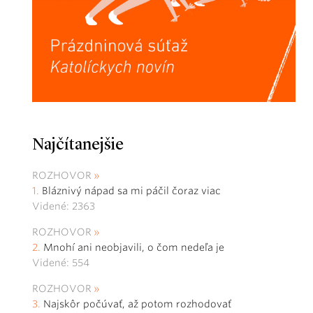
Najčítanejšie
ROZHOVOR
Bláznivý nápad sa mi páčil čoraz viac
Videné: 2363
ROZHOVOR
Mnohí ani neobjavili, o čom nedeľa je
Videné: 554
ROZHOVOR
Najskôr počúvať, až potom rozhodovať