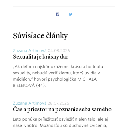
Súvisiace články
Zuzana Artimová
04.08.2026
Sexualita je krásny dar
„Ak deťom najskôr ukážeme krásu a hodnotu
sexuality, nebudú veriť klamu, ktorý uvidia v
médiách,“ hovorí psychologička MICHALA
BIELEKOVÁ (44).
Zuzana Artimová
28.07.2026
Čas a priestor na poznanie seba samého
Leto ponúka príležitosť osviežiť nielen telo, ale aj
naše vnútro. Možnosťou sú duchovné cvičenia,