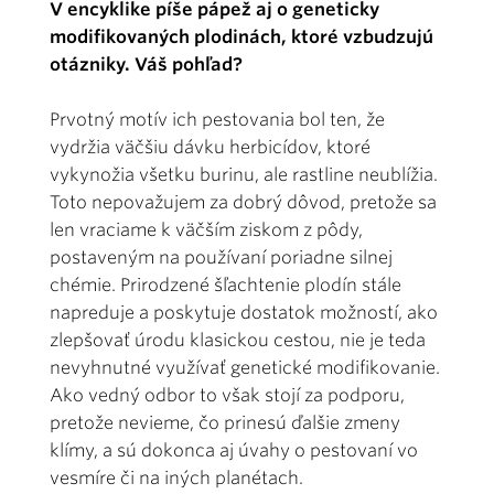
V encyklike píše pápež aj o geneticky
modifikovaných plodinách, ktoré vzbudzujú
otázniky. Váš pohľad?
Prvotný motív ich pestovania bol ten, že
vydržia väčšiu dávku herbicídov, ktoré
vykynožia všetku burinu, ale rastline neublížia.
Toto nepovažujem za dobrý dôvod, pretože sa
len vraciame k väčším ziskom z pôdy,
postaveným na používaní poriadne silnej
chémie. Prirodzené šľachtenie plodín stále
napreduje a poskytuje dostatok možností, ako
zlepšovať úrodu klasickou cestou, nie je teda
nevyhnutné využívať genetické modifikovanie.
Ako vedný odbor to však stojí za podporu,
pretože nevieme, čo prinesú ďalšie zmeny
klímy, a sú dokonca aj úvahy o pestovaní vo
vesmíre či na iných planétach.