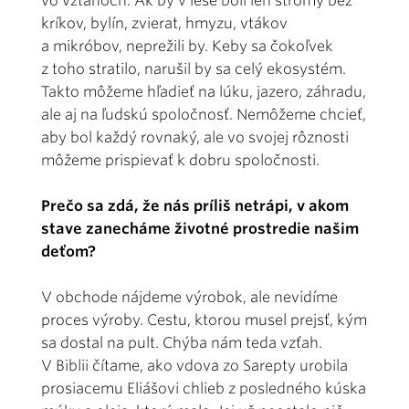
vo vzťahoch. Ak by v lese boli len stromy bez
kríkov, bylín, zvierat, hmyzu, vtákov
a mikróbov, neprežili by. Keby sa čokoľvek
z toho stratilo, narušil by sa celý ekosystém.
Takto môžeme hľadieť na lúku, jazero, záhradu,
ale aj na ľudskú spoločnosť. Nemôžeme chcieť,
aby bol každý rovnaký, ale vo svojej rôznosti
môžeme prispievať k dobru spoločnosti.
Prečo sa zdá, že nás príliš netrápi, v akom
stave zanecháme životné prostredie našim
deťom?
V obchode nájdeme výrobok, ale nevidíme
proces výroby. Cestu, ktorou musel prejsť, kým
sa dostal na pult. Chýba nám teda vzťah.
V Biblii čítame, ako vdova zo Sarepty urobila
prosiacemu Eliášovi chlieb z posledného kúska