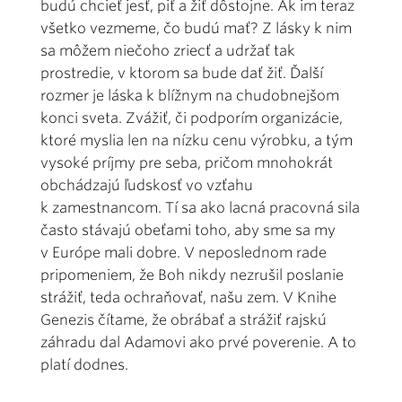
budú chcieť jesť, piť a žiť dôstojne. Ak im teraz
všetko vezmeme, čo budú mať? Z lásky k nim
sa môžem niečoho zriecť a udržať tak
prostredie, v ktorom sa bude dať žiť. Ďalší
rozmer je láska k blížnym na chudobnejšom
konci sveta. Zvážiť, či podporím organizácie,
ktoré myslia len na nízku cenu výrobku, a tým
vysoké príjmy pre seba, pričom mnohokrát
obchádzajú ľudskosť vo vzťahu
k zamestnancom. Tí sa ako lacná pracovná sila
často stávajú obeťami toho, aby sme sa my
v Európe mali dobre. V neposlednom rade
pripomeniem, že Boh nikdy nezrušil poslanie
strážiť, teda ochraňovať, našu zem. V Knihe
Genezis čítame, že obrábať a strážiť rajskú
záhradu dal Adamovi ako prvé poverenie. A to
platí dodnes.