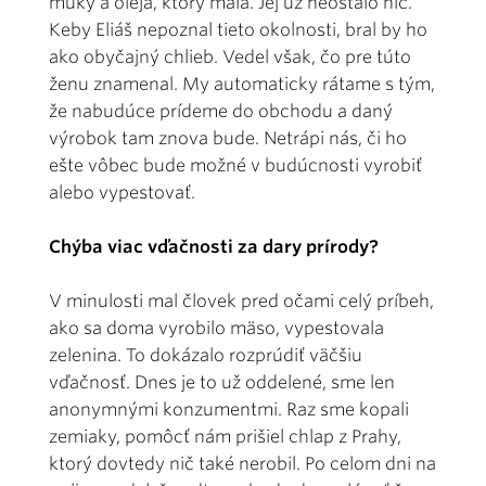
múky a oleja, ktorý mala. Jej už neostalo nič.
Keby Eliáš nepoznal tieto okolnosti, bral by ho
ako obyčajný chlieb. Vedel však, čo pre túto
ženu znamenal. My automaticky rátame s tým,
že nabudúce prídeme do obchodu a daný
výrobok tam znova bude. Netrápi nás, či ho
ešte vôbec bude možné v budúcnosti vyrobiť
alebo vypestovať.
Chýba viac vďačnosti za dary prírody?
V minulosti mal človek pred očami celý príbeh,
ako sa doma vyrobilo mäso, vypestovala
zelenina. To dokázalo rozprúdiť väčšiu
vďačnosť. Dnes je to už oddelené, sme len
anonymnými konzumentmi. Raz sme kopali
zemiaky, pomôcť nám prišiel chlap z Prahy,
ktorý dovtedy nič také nerobil. Po celom dni na