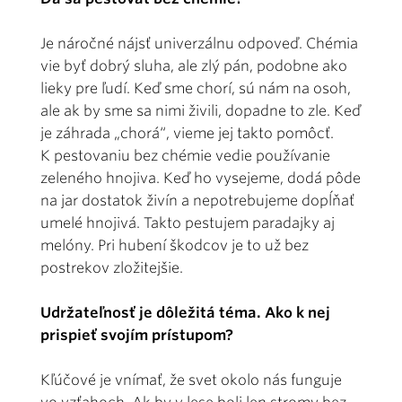
Je náročné nájsť univerzálnu odpoveď. Chémia
vie byť dobrý sluha, ale zlý pán, podobne ako
lieky pre ľudí. Keď sme chorí, sú nám na osoh,
ale ak by sme sa nimi živili, dopadne to zle. Keď
je záhrada „chorá“, vieme jej takto pomôcť.
K pestovaniu bez chémie vedie používanie
zeleného hnojiva. Keď ho vysejeme, dodá pôde
na jar dostatok živín a nepotrebujeme dopĺňať
umelé hnojivá. Takto pestujem paradajky aj
melóny. Pri hubení škodcov je to už bez
postrekov zložitejšie.
Udržateľnosť je dôležitá téma. Ako k nej
prispieť svojím prístupom?
Kľúčové je vnímať, že svet okolo nás funguje