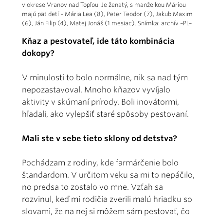
v okrese Vranov nad Topľou. Je ženatý, s manželkou Máriou
majú päť detí – Mária Lea (8), Peter Teodor (7), Jakub Maxim
(6), Ján Filip (4), Matej Jonáš (1 mesiac). Snímka: archív –PL–
Kňaz a pestovateľ, ide táto kombinácia
dokopy?
V minulosti to bolo normálne, nik sa nad tým
nepozastavoval. Mnoho kňazov vyvíjalo
aktivity v skúmaní prírody. Boli inovátormi,
hľadali, ako vylepšiť staré spôsoby pestovaní.
Mali ste v sebe tieto sklony od detstva?
Pochádzam z rodiny, kde farmárčenie bolo
štandardom. V určitom veku sa mi to nepáčilo,
no predsa to zostalo vo mne. Vzťah sa
rozvinul, keď mi rodičia zverili malú hriadku so
slovami, že na nej si môžem sám pestovať, čo