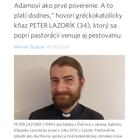
Adamovi ako prvé poverenie. A to
platí dodnes,“ hovorí gréckokatolícky
kňaz PETER LAZORÍK (34), ktorý sa
popri pastorácii venuje aj pestovaniu.
Marián Špacai
18.08.2024
PETER LAZORÍK (1989) pochádza z Ďačova v okrese Sabinov.
Kňazskú vysviacku prijal v roku 2015 v Ľutine. Pastoračne
pôsobí ako duchovný správca Gréckokatolíckej rómskej misie