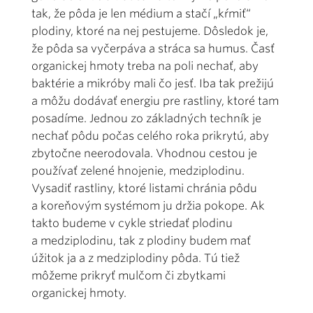
tak, že pôda je len médium a stačí „kŕmiť“
plodiny, ktoré na nej pestujeme. Dôsledok je,
že pôda sa vyčerpáva a stráca sa humus. Časť
organickej hmoty treba na poli nechať, aby
baktérie a mikróby mali čo jesť. Iba tak prežijú
a môžu dodávať energiu pre rastliny, ktoré tam
posadíme. Jednou zo základných techník je
nechať pôdu počas celého roka prikrytú, aby
zbytočne neerodovala. Vhodnou cestou je
používať zelené hnojenie, medziplodinu.
Vysadiť rastliny, ktoré listami chránia pôdu
a koreňovým systémom ju držia pokope. Ak
takto budeme v cykle striedať plodinu
a medziplodinu, tak z plodiny budem mať
úžitok ja a z medziplodiny pôda. Tú tiež
môžeme prikryť mulčom či zbytkami
organickej hmoty.