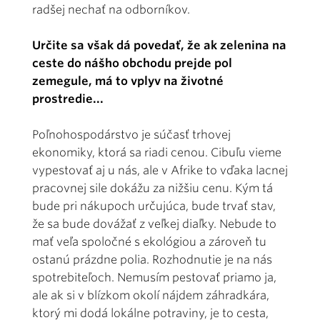
radšej nechať na odborníkov.
Určite sa však dá povedať, že ak zelenina na
ceste do nášho obchodu prejde pol
zemegule, má to vplyv na životné
prostredie...
Poľnohospodárstvo je súčasť trhovej
ekonomiky, ktorá sa riadi cenou. Cibuľu vieme
vypestovať aj u nás, ale v Afrike to vďaka lacnej
pracovnej sile dokážu za nižšiu cenu. Kým tá
bude pri nákupoch určujúca, bude trvať stav,
že sa bude dovážať z veľkej diaľky. Nebude to
mať veľa spoločné s ekológiou a zároveň tu
ostanú prázdne polia. Rozhodnutie je na nás
spotrebiteľoch. Nemusím pestovať priamo ja,
ale ak si v blízkom okolí nájdem záhradkára,
ktorý mi dodá lokálne potraviny, je to cesta,