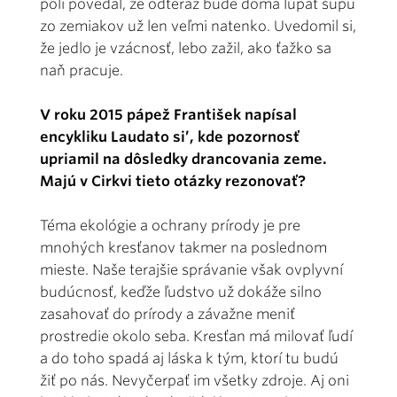
poli povedal, že odteraz bude doma lúpať šupu
zo zemiakov už len veľmi natenko. Uvedomil si,
že jedlo je vzácnosť, lebo zažil, ako ťažko sa
naň pracuje.
V roku 2015 pápež František napísal
encykliku Laudato si’, kde pozornosť
upriamil na dôsledky drancovania zeme.
Majú v Cirkvi tieto otázky rezonovať?
Téma ekológie a ochrany prírody je pre
mnohých kresťanov takmer na poslednom
mieste. Naše terajšie správanie však ovplyvní
budúcnosť, keďže ľudstvo už dokáže silno
zasahovať do prírody a závažne meniť
prostredie okolo seba. Kresťan má milovať ľudí
a do toho spadá aj láska k tým, ktorí tu budú
žiť po nás. Nevyčerpať im všetky zdroje. Aj oni