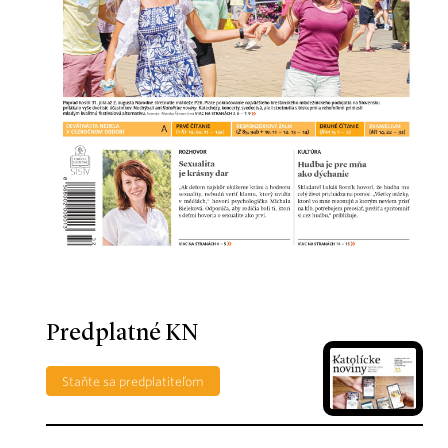
Predplatné KN
Staňte sa predplatiteľom