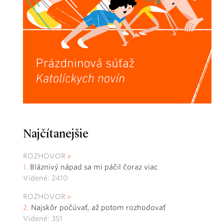
Najčítanejšie
ROZHOVOR
Bláznivý nápad sa mi páčil čoraz viac
Videné: 2410
ROZHOVOR
Najskôr počúvať, až potom rozhodovať
Videné: 351