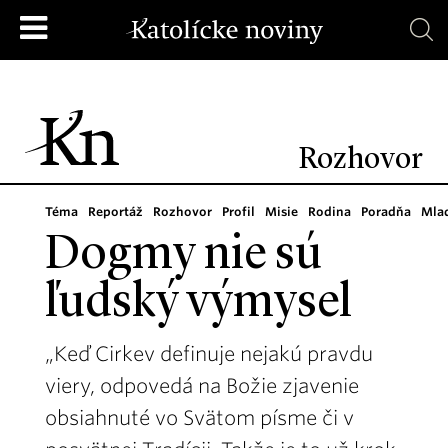
Rozhovor
Téma
Reportáž
Rozhovor
Profil
Misie
Rodina
Poradňa
Mla
Dogmy nie sú
ľudský výmysel
„Keď Cirkev definuje nejakú pravdu
viery, odpovedá na Božie zjavenie
obsiahnuté vo Svätom písme či v