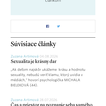
článkom
Súvisiace články
Zuzana Artimová
04.08.2026
Sexualita je krásny dar
„Ak deťom najskôr ukážeme krásu a hodnotu
sexuality, nebudú veriť klamu, ktorý uvidia v
médiách,“ hovorí psychologička MICHALA
BIELEKOVÁ (44).
Zuzana Artimová
28.07.2026
Čas a priestor na poznanie seba samého