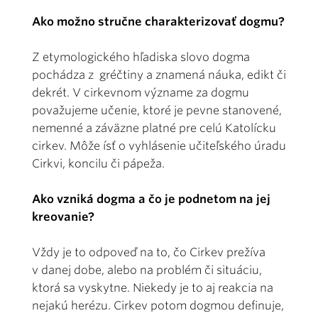
Ako možno stručne charakterizovať dogmu?
Z etymologického hľadiska slovo dogma
pochádza z gréčtiny a znamená náuka, edikt či
dekrét. V cirkevnom význame za dogmu
považujeme učenie, ktoré je pevne stanovené,
nemenné a záväzne platné pre celú Katolícku
cirkev. Môže ísť o vyhlásenie učiteľského úradu
Cirkvi, koncilu či pápeža.
Ako vzniká dogma a čo je podnetom na jej
kreovanie?
Vždy je to odpoveď na to, čo Cirkev prežíva
v danej dobe, alebo na problém či situáciu,
ktorá sa vyskytne. Niekedy je to aj reakcia na
nejakú herézu. Cirkev potom dogmou definuje,