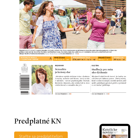
Predplatné KN
Staňte sa predplatiteľom