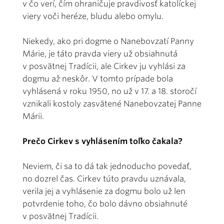
v čo verí, čím ohraničuje pravdivosť katolíckej
viery voči heréze, bludu alebo omylu.
Niekedy, ako pri dogme o Nanebovzatí Panny
Márie, je táto pravda viery už obsiahnutá
v posvätnej Tradícii, ale Cirkev ju vyhlási za
dogmu až neskôr. V tomto prípade bola
vyhlásená v roku 1950, no už v 17. a 18. storočí
vznikali kostoly zasvätené Nanebovzatej Panne
Márii.
Prečo Cirkev s vyhlásením toľko čakala?
Neviem, či sa to dá tak jednoducho povedať,
no dozrel čas. Cirkev túto pravdu uznávala,
verila jej a vyhlásenie za dogmu bolo už len
potvrdenie toho, čo bolo dávno obsiahnuté
v posvätnej Tradícii.