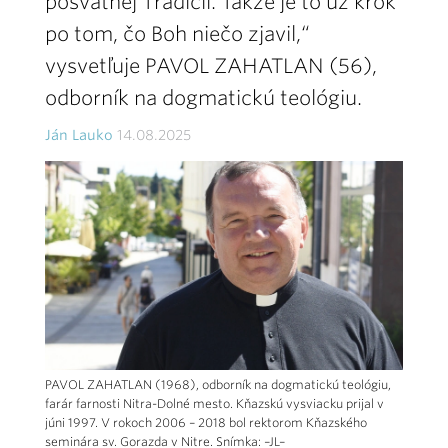
posvätnej Tradícii. Takže je to už krok
po tom, čo Boh niečo zjavil,“
vysvetľuje PAVOL ZAHATLAN (56),
odborník na dogmatickú teológiu.
Ján Lauko
14.08.2025
PAVOL ZAHATLAN (1968), odborník na dogmatickú teológiu,
farár farnosti Nitra-Dolné mesto. Kňazskú vysviacku prijal v
júni 1997. V rokoch 2006 – 2018 bol rektorom Kňazského
seminára sv. Gorazda v Nitre. Snímka: –JL–