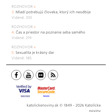
ROZHOVOR
Mladí potrebujú človeka, ktorý ich neodbije
Videné: 333
ROZHOVOR
Čas a priestor na poznanie seba samého
Videné: 219
ROZHOVOR
Sexualita je krásny dar
Videné: 185
katolickenoviny.sk © 1849 - 2026 Katolícke
noviny