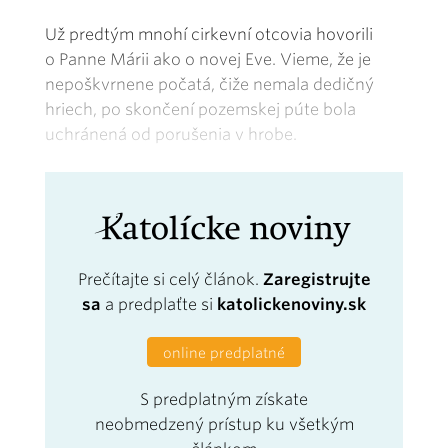
Už predtým mnohí cirkevní otcovia hovorili
o Panne Márii ako o novej Eve. Vieme, že je
nepoškvrnene počatá, čiže nemala dedičný
hriech, po skončení pozemskej púte bola
uchránená od porušenia v hrobe.
Prečítajte si celý článok.
Zaregistrujte
sa
a predplaťte si
katolickenoviny.sk
online predplatné
S predplatným získate
neobmedzený prístup ku všetkým