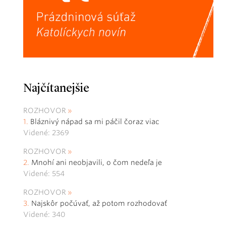
Najčítanejšie
ROZHOVOR
Bláznivý nápad sa mi páčil čoraz viac
Videné: 2369
ROZHOVOR
Mnohí ani neobjavili, o čom nedeľa je
Videné: 554
ROZHOVOR
Najskôr počúvať, až potom rozhodovať
Videné: 340