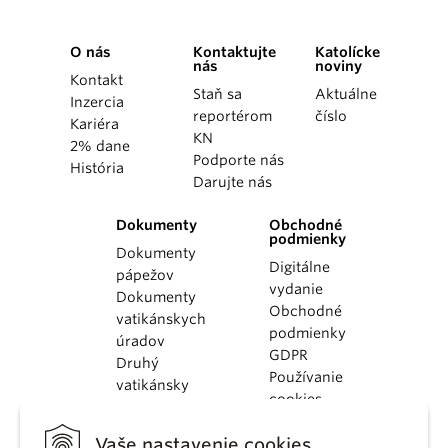
O nás
Kontaktujte
Katolícke
nás
noviny
Kontakt
Staň sa
Aktuálne
Inzercia
reportérom
číslo
Kariéra
KN
2% dane
Podporte nás
História
Darujte nás
Dokumenty
Obchodné
podmienky
Dokumenty
Digitálne
pápežov
vydanie
Dokumenty
Obchodné
vatikánskych
podmienky
úradov
GDPR
Druhý
Používanie
vatikánsky
cookies
koncil
Dokumenty
Vaše nastavenie cookies