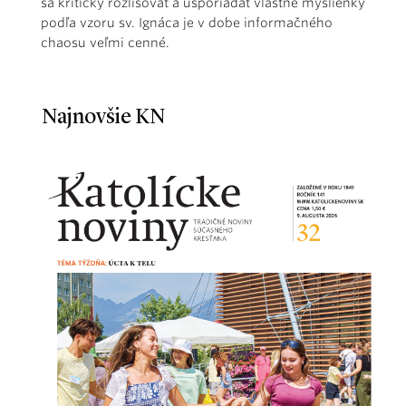
sa kriticky rozlišovať a usporiadať vlastné myšlienky
podľa vzoru sv. Ignáca je v dobe informačného
chaosu veľmi cenné.
Najnovšie KN