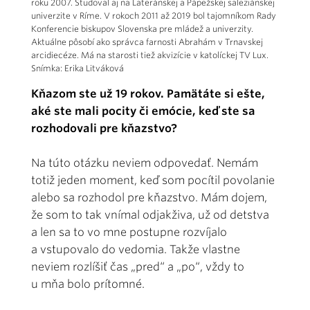
roku 2007. Študoval aj na Lateránskej a Pápežskej saleziánskej
univerzite v Ríme. V rokoch 2011 až 2019 bol tajomníkom Rady
Konferencie biskupov Slovenska pre mládež a univerzity.
Aktuálne pôsobí ako správca farnosti Abrahám v Trnavskej
arcidiecéze. Má na starosti tiež akvizície v katolíckej TV Lux.
Snímka: Erika Litváková
Kňazom ste už 19 rokov. Pamätáte si ešte,
aké ste mali pocity či emócie, keď ste sa
rozhodovali pre kňazstvo?
Na túto otázku neviem odpovedať. Nemám
totiž jeden moment, keď som pocítil povolanie
alebo sa rozhodol pre kňazstvo. Mám dojem,
že som to tak vnímal odjakživa, už od detstva
a len sa to vo mne postupne rozvíjalo
a vstupovalo do vedomia. Takže vlastne
neviem rozlíšiť čas „pred“ a „po“, vždy to
u mňa bolo prítomné.