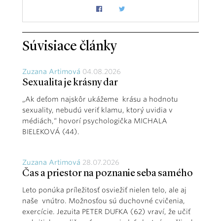
Súvisiace články
Zuzana Artimová
04.08.2026
Sexualita je krásny dar
„Ak deťom najskôr ukážeme krásu a hodnotu
sexuality, nebudú veriť klamu, ktorý uvidia v
médiách,“ hovorí psychologička MICHALA
BIELEKOVÁ (44).
Zuzana Artimová
28.07.2026
Čas a priestor na poznanie seba samého
Leto ponúka príležitosť osviežiť nielen telo, ale aj
naše vnútro. Možnosťou sú duchovné cvičenia,
exercície. Jezuita PETER DUFKA (62) vraví, že učiť