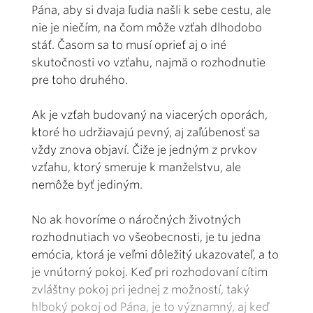
Pána, aby si dvaja ľudia našli k sebe cestu, ale
nie je niečím, na čom môže vzťah dlhodobo
stáť. Časom sa to musí oprieť aj o iné
skutočnosti vo vzťahu, najmä o rozhodnutie
pre toho druhého.
Ak je vzťah budovaný na viacerých oporách,
ktoré ho udržiavajú pevný, aj zaľúbenosť sa
vždy znova objaví. Čiže je jedným z prvkov
vzťahu, ktorý smeruje k manželstvu, ale
nemôže byť jediným.
No ak hovoríme o náročných životných
rozhodnutiach vo všeobecnosti, je tu jedna
emócia, ktorá je veľmi dôležitý ukazovateľ, a to
je vnútorný pokoj. Keď pri rozhodovaní cítim
zvláštny pokoj pri jednej z možností, taký
hlboký pokoj od Pána, je to významný, aj keď