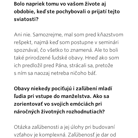
Bolo napriek tomu vo vašom živote aj
obdobie, keď ste pochybovali o prijatí tejto
sviatosti?
Ani nie. Samozrejme, mal som pred kňazstvom
rešpekt, najmä keď som postupne v seminári
spoznával, čo všetko to znamená. Ale to boli
také prirodzené ľudské obavy. Hneď ako som
ich predložil pred Pána, strácali sa, pretože
s ním sa naozaj netreba ničoho báť.
Obavy niekedy pociťujú i zaľúbení mladí
ľudia pri vstupe do manželstva. Ako sa
zorientovať vo svojich emóciách pri
náročných životných rozhodnutiach?
Otázka zaľúbenosti a jej úlohy pri budovaní
vzťahov je komplexná. Zaľúbenosť je dar od