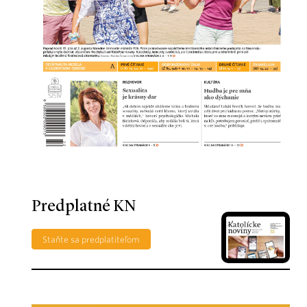
Predplatné KN
Staňte sa predplatiteľom