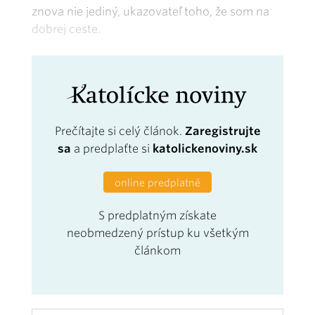
znova nie jediný, ukazovateľ toho, že som na
dobrej ceste.
Prečítajte si celý článok.
Zaregistrujte
sa
a predplaťte si
katolickenoviny.sk
online predplatné
S predplatným získate
neobmedzený prístup ku všetkým
článkom