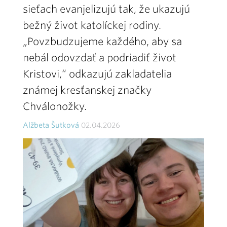
sieťach evanjelizujú tak, že ukazujú
bežný život katolíckej rodiny.
„Povzbudzujeme každého, aby sa
nebál odovzdať a podriadiť život
Kristovi,“ odkazujú zakladatelia
známej kresťanskej značky
Chválonožky.
Alžbeta Šutková
02.04.2026