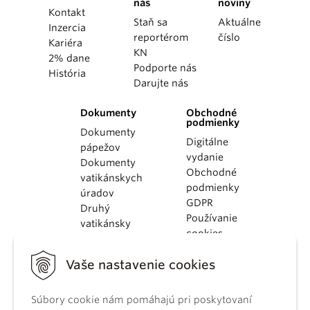
nás
noviny
Kontakt
Staň sa
Aktuálne
Inzercia
reportérom
číslo
Kariéra
KN
2% dane
Podporte nás
História
Darujte nás
Dokumenty
Obchodné
podmienky
Dokumenty
Digitálne
pápežov
vydanie
Dokumenty
Obchodné
vatikánskych
podmienky
úradov
GDPR
Druhý
Používanie
vatikánsky
cookies
koncil
Dokumenty
Vaše nastavenie cookies
KBS
Kódex
Súbory cookie nám pomáhajú pri poskytovaní
kánonického