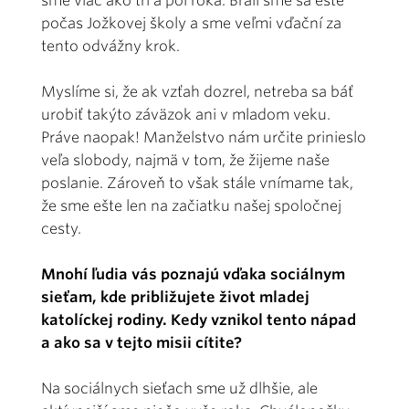
sme viac ako tri a pol roka. Brali sme sa ešte
počas Jožkovej školy a sme veľmi vďační za
tento odvážny krok.
Myslíme si, že ak vzťah dozrel, netreba sa báť
urobiť takýto záväzok ani v mladom veku.
Práve naopak! Manželstvo nám určite prinieslo
veľa slobody, najmä v tom, že žijeme naše
poslanie. Zároveň to však stále vnímame tak,
že sme ešte len na začiatku našej spoločnej
cesty.
Mnohí ľudia vás poznajú vďaka sociálnym
sieťam, kde približujete život mladej
katolíckej rodiny. Kedy vznikol tento nápad
a ako sa v tejto misii cítite?
Na sociálnych sieťach sme už dlhšie, ale