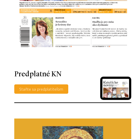
Predplatné KN
Staňte sa predplatiteľom