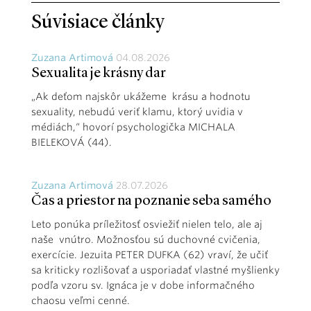
Súvisiace články
Zuzana Artimová
04.08.2026
Sexualita je krásny dar
„Ak deťom najskôr ukážeme krásu a hodnotu
sexuality, nebudú veriť klamu, ktorý uvidia v
médiách,“ hovorí psychologička MICHALA
BIELEKOVÁ (44).
Zuzana Artimová
28.07.2026
Čas a priestor na poznanie seba samého
Leto ponúka príležitosť osviežiť nielen telo, ale aj
naše vnútro. Možnosťou sú duchovné cvičenia,
exercície. Jezuita PETER DUFKA (62) vraví, že učiť
sa kriticky rozlišovať a usporiadať vlastné myšlienky
podľa vzoru sv. Ignáca je v dobe informačného
chaosu veľmi cenné.