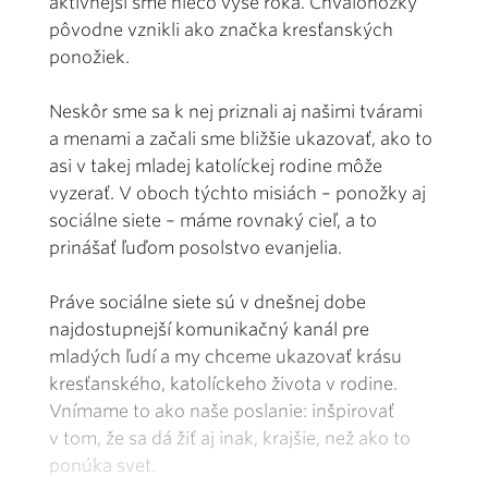
aktívnejší sme niečo vyše roka. Chválonožky
pôvodne vznikli ako značka kresťanských
ponožiek.
Neskôr sme sa k nej priznali aj našimi tvárami
a menami a začali sme bližšie ukazovať, ako to
asi v takej mladej katolíckej rodine môže
vyzerať. V oboch týchto misiách – ponožky aj
sociálne siete – máme rovnaký cieľ, a to
prinášať ľuďom posolstvo evanjelia.
Práve sociálne siete sú v dnešnej dobe
najdostupnejší komunikačný kanál pre
mladých ľudí a my chceme ukazovať krásu
kresťanského, katolíckeho života v rodine.
Vnímame to ako naše poslanie: inšpirovať
v tom, že sa dá žiť aj inak, krajšie, než ako to
ponúka svet.