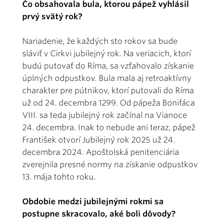
Čo obsahovala bula, ktorou pápež vyhlásil
prvý svätý rok?
Nariadenie, že každých sto rokov sa bude
sláviť v Cirkvi jubilejný rok. Na veriacich, ktorí
budú putovať do Ríma, sa vzťahovalo získanie
úplných odpustkov. Bula mala aj retroaktívny
charakter pre pútnikov, ktorí putovali do Ríma
už od 24. decembra 1299. Od pápeža Bonifáca
VIII. sa teda jubilejný rok začínal na Vianoce
24. decembra. Inak to nebude ani teraz, pápež
František otvorí Jubilejný rok 2025 už 24.
decembra 2024. Apoštolská penitenciária
zverejnila presné normy na získanie odpustkov
13. mája tohto roku.
Obdobie medzi jubilejnými rokmi sa
postupne skracovalo, aké boli dôvody?