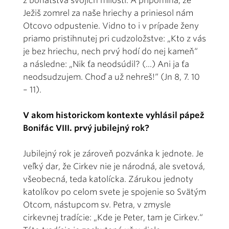
z bohatstva svojich milostí. A pripomína, že
Ježiš zomrel za naše hriechy a priniesol nám
Otcovo odpustenie. Vidno to i v prípade ženy
priamo pristihnutej pri cudzoložstve: „Kto z vás
je bez hriechu, nech prvý hodí do nej kameň“
a následne: „Nik ťa neodsúdil? (...) Ani ja ťa
neodsudzujem. Choď a už nehreš!“ (Jn 8, 7. 10
– 11).
V akom historickom kontexte vyhlásil pápež
Bonifác VIII. prvý jubilejný rok?
Jubilejný rok je zároveň pozvánka k jednote. Je
veľký dar, že Cirkev nie je národná, ale svetová,
všeobecná, teda katolícka. Zárukou jednoty
katolíkov po celom svete je spojenie so Svätým
Otcom, nástupcom sv. Petra, v zmysle
cirkevnej tradície: „Kde je Peter, tam je Cirkev.“