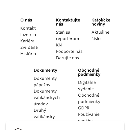
O nás
Kontaktujte
Katolícke
nás
noviny
Kontakt
Staň sa
Aktuálne
Inzercia
reportérom
číslo
Kariéra
KN
2% dane
Podporte nás
História
Darujte nás
Dokumenty
Obchodné
podmienky
Dokumenty
Digitálne
pápežov
vydanie
Dokumenty
Obchodné
vatikánskych
podmienky
úradov
GDPR
Druhý
Používanie
vatikánsky
cookies
koncil
Dokumenty