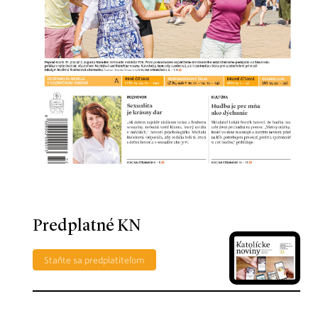
Predplatné KN
Staňte sa predplatiteľom