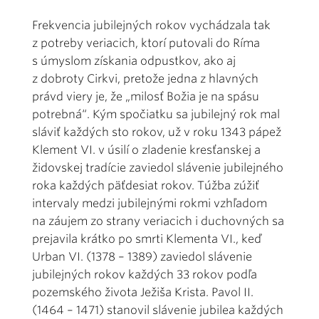
Frekvencia jubilejných rokov vychádzala tak
z potreby veriacich, ktorí putovali do Ríma
s úmyslom získania odpustkov, ako aj
z dobroty Cirkvi, pretože jedna z hlavných
právd viery je, že „milosť Božia je na spásu
potrebná“. Kým spočiatku sa jubilejný rok mal
sláviť každých sto rokov, už v roku 1343 pápež
Klement VI. v úsilí o zladenie kresťanskej a
židovskej tradície zaviedol slávenie jubilejného
roka každých päťdesiat rokov. Túžba zúžiť
intervaly medzi jubilejnými rokmi vzhľadom
na záujem zo strany veriacich i duchovných sa
prejavila krátko po smrti Klementa VI., keď
Urban VI. (1378 – 1389) zaviedol slávenie
jubilejných rokov každých 33 rokov podľa
pozemského života Ježiša Krista. Pavol II.
(1464 – 1471) stanovil slávenie jubilea každých