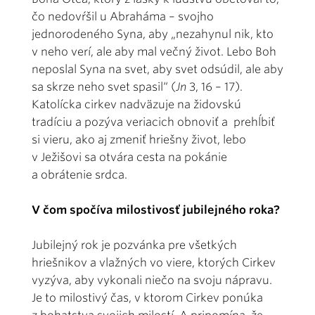
čo nedovŕšil u Abraháma – svojho
jednorodeného Syna, aby „nezahynul nik, kto
v neho verí, ale aby mal večný život. Lebo Boh
neposlal Syna na svet, aby svet odsúdil, ale aby
sa skrze neho svet spasil“ (
Jn
3, 16 – 17).
Katolícka cirkev nadväzuje na židovskú
tradíciu a pozýva veriacich obnoviť a prehĺbiť
si vieru, ako aj zmeniť hriešny život, lebo
v Ježišovi sa otvára cesta na pokánie
a obrátenie srdca.
V čom spočíva milostivosť jubilejného roka?
Jubilejný rok je pozvánka pre všetkých
hriešnikov a vlažných vo viere, ktorých Cirkev
vyzýva, aby vykonali niečo na svoju nápravu.
Je to milostivý čas, v ktorom Cirkev ponúka