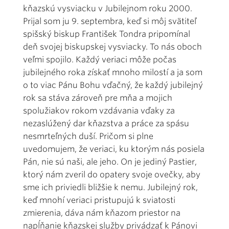
kňazskú vysviacku v Jubilejnom roku 2000.
Prijal som ju 9. septembra, keď si môj svätiteľ
spišský biskup František Tondra pripomínal
deň svojej biskupskej vysviacky. To nás oboch
veľmi spojilo. Každý veriaci môže počas
jubilejného roka získať mnoho milostí a ja som
o to viac Pánu Bohu vďačný, že každý jubilejný
rok sa stáva zároveň pre mňa a mojich
spolužiakov rokom vzdávania vďaky za
nezaslúžený dar kňazstva a práce za spásu
nesmrteľných duší. Pričom si plne
uvedomujem, že veriaci, ku ktorým nás posiela
Pán, nie sú naši, ale jeho. On je jediný Pastier,
ktorý nám zveril do opatery svoje ovečky, aby
sme ich priviedli bližšie k nemu. Jubilejný rok,
keď mnohí veriaci pristupujú k sviatosti
zmierenia, dáva nám kňazom priestor na
napĺňanie kňazskej služby privádzať k Pánovi