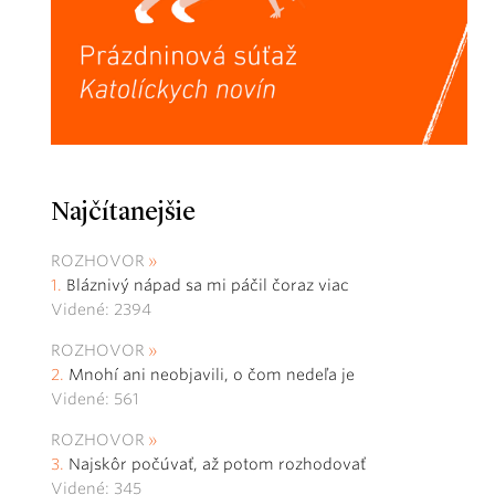
Najčítanejšie
ROZHOVOR
Bláznivý nápad sa mi páčil čoraz viac
Videné: 2394
ROZHOVOR
Mnohí ani neobjavili, o čom nedeľa je
Videné: 561
ROZHOVOR
Najskôr počúvať, až potom rozhodovať
Videné: 345