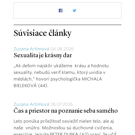
Súvisiace články
Zuzana Artimová
04.08.2026
Sexualita je krásny dar
„Ak deťom najskôr ukážeme krásu a hodnotu
sexuality, nebudú veriť klamu, ktorý uvidia v
médiách,“ hovorí psychologička MICHALA
BIELEKOVÁ (44).
Zuzana Artimová
28.07.2026
Čas a priestor na poznanie seba samého
Leto ponúka príležitosť osviežiť nielen telo, ale aj
naše vnútro. Možnosťou sú duchovné cvičenia,
exercície. Jezuita PETER DUFKA (62) vraví, že učiť