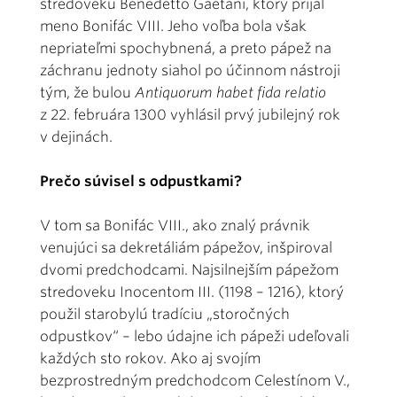
stredoveku Benedetto Gaetani, ktorý prijal
meno Bonifác VIII. Jeho voľba bola však
nepriateľmi spochybnená, a preto pápež na
záchranu jednoty siahol po účinnom nástroji
tým, že bulou
Antiquorum habet fida relatio
z 22. februára 1300 vyhlásil prvý jubilejný rok
v dejinách.
Prečo súvisel s odpustkami?
V tom sa Bonifác VIII., ako znalý právnik
venujúci sa dekretáliám pápežov, inšpiroval
dvomi predchodcami. Najsilnejším pápežom
stredoveku Inocentom III. (1198 – 1216), ktorý
použil starobylú tradíciu „storočných
odpustkov“ – lebo údajne ich pápeži udeľovali
každých sto rokov. Ako aj svojím
bezprostredným predchodcom Celestínom V.,