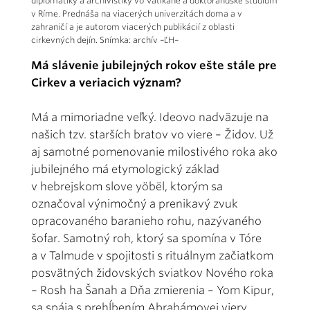
diplomatiky a archivistiky vo Vatikáne a doktorandské štúdium
v Ríme. Prednáša na viacerých univerzitách doma a v
zahraničí a je autorom viacerých publikácií z oblasti
cirkevných dejín. Snímka: archív –ĽH–
Má slávenie jubilejných rokov ešte stále pre
Cirkev a veriacich význam?
Má a mimoriadne veľký. Ideovo nadväzuje na
našich tzv. starších bratov vo viere – Židov. Už
aj samotné pomenovanie milostivého roka ako
jubilejného má etymologický základ
v hebrejskom slove yöbël, ktorým sa
označoval výnimočný a prenikavý zvuk
opracovaného baranieho rohu, nazývaného
šofar. Samotný roh, ktorý sa spomína v Tóre
a v Talmude v spojitosti s rituálnym začiatkom
posvätných židovských sviatkov Nového roka
– Rosh ha Šanah a Dňa zmierenia – Yom Kipur,
sa spája s prehĺbením Abrahámovej viery