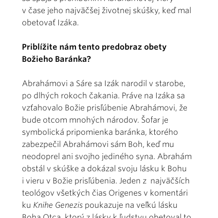
v čase jeho najväčšej životnej skúšky, keď mal
obetovať Izáka.
Priblížite nám tento predobraz obety
Božieho Baránka?
Abrahámovi a Sáre sa Izák narodil v starobe,
po dlhých rokoch čakania. Práve na Izáka sa
vzťahovalo Božie prisľúbenie Abrahámovi, že
bude otcom mnohých národov. Šofar je
symbolická pripomienka baránka, ktorého
zabezpečil Abrahámovi sám Boh, keď mu
neodoprel ani svojho jediného syna. Abrahám
obstál v skúške a dokázal svoju lásku k Bohu
i vieru v Božie prisľúbenia. Jeden z najväčších
teológov všetkých čias Origenes v komentári
ku
Knihe Genezis
poukazuje na veľkú lásku
Boha Otca, ktorý z lásky k ľudstvu obetoval to,