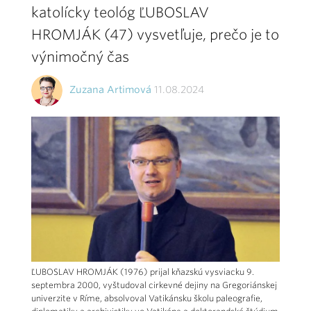
katolícky teológ ĽUBOSLAV
HROMJÁK (47) vysvetľuje, prečo je to
výnimočný čas
Zuzana Artimová
11.08.2024
ĽUBOSLAV HROMJÁK (1976) prijal kňazskú vysviacku 9.
septembra 2000, vyštudoval cirkevné dejiny na Gregoriánskej
univerzite v Ríme, absolvoval Vatikánsku školu paleografie,