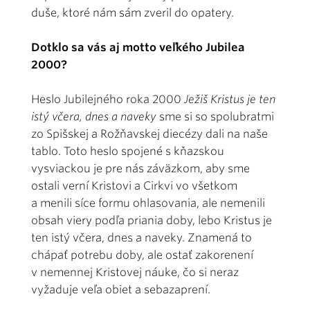
duše, ktoré nám sám zveril do opatery.
Dotklo sa vás aj motto veľkého Jubilea
2000?
Heslo Jubilejného roka 2000
Ježiš Kristus je ten
istý včera, dnes a naveky
sme si so spolubratmi
zo Spišskej a Rožňavskej diecézy dali na naše
tablo. Toto heslo spojené s kňazskou
vysviackou je pre nás záväzkom, aby sme
ostali verní Kristovi a Cirkvi vo všetkom
a menili síce formu ohlasovania, ale nemenili
obsah viery podľa priania doby, lebo Kristus je
ten istý včera, dnes a naveky. Znamená to
chápať potrebu doby, ale ostať zakorenení
v nemennej Kristovej náuke, čo si neraz
vyžaduje veľa obiet a sebazaprení.