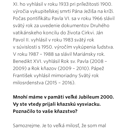
XI. ho vyhlásil v roku 1933 pri príležitosti 1900.
výročia vykupiteľskej smrti Pána Ježiša na kríži.
Počas pontifikátu Pavla VI. sa v roku 1966 slávil
svätý rok za uvedenie dokumentov Druhého
vatikánskeho koncilu do života Cirkvi. Ján
Pavol II. vyhlásil v roku 1983 svätý rok
v súvislosti s 1950. výročím vykúpenia ľudstva.
V roku 1987 – 1988 sa slávil Mariánsky rok.
Benedikt XVI. vyhlásil Rok sv. Pavla (2008 –
2009) a Rok kňazov (2009 – 2010). Pápež
František vyhlásil mimoriadny Svätý rok
milosrdenstva (2015 – 2016).
Mnohí máme v pamäti veľké Jubileum 2000.
Vy ste vtedy prijali kňazskú vysviacku.
Poznačilo to vaše kňazstvo?
Samozrejme. Je to veľká milosť, že som mal