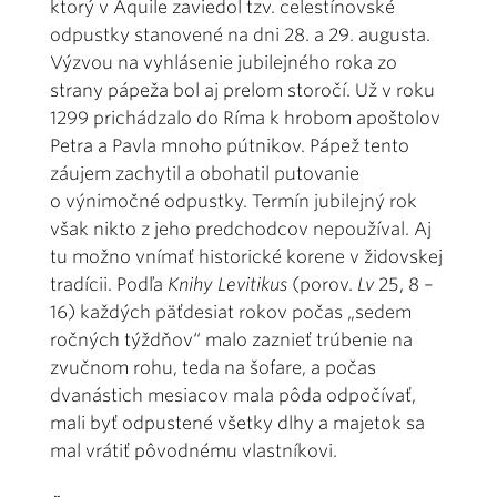
ktorý v Aquile zaviedol tzv. celestínovské
odpustky stanovené na dni 28. a 29. augusta.
Výzvou na vyhlásenie jubilejného roka zo
strany pápeža bol aj prelom storočí. Už v roku
1299 prichádzalo do Ríma k hrobom apoštolov
Petra a Pavla mnoho pútnikov. Pápež tento
záujem zachytil a obohatil putovanie
o výnimočné odpustky. Termín jubilejný rok
však nikto z jeho predchodcov nepoužíval. Aj
tu možno vnímať historické korene v židovskej
tradícii. Podľa
Knihy Levitikus
(porov.
Lv
25, 8 –
16) každých päťdesiat rokov počas „sedem
ročných týždňov“ malo zaznieť trúbenie na
zvučnom rohu, teda na šofare, a počas
dvanástich mesiacov mala pôda odpočívať,
mali byť odpustené všetky dlhy a majetok sa
mal vrátiť pôvodnému vlastníkovi.