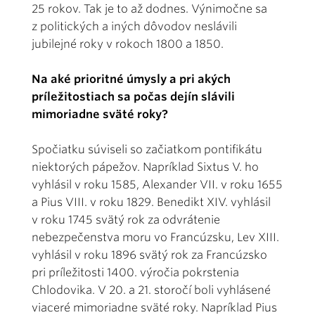
25 rokov. Tak je to až dodnes. Výnimočne sa
z politických a iných dôvodov neslávili
jubilejné roky v rokoch 1800 a 1850.
Na aké prioritné úmysly a pri akých
príležitostiach sa počas dejín slávili
mimoriadne sväté roky?
Spočiatku súviseli so začiatkom pontifikátu
niektorých pápežov. Napríklad Sixtus V. ho
vyhlásil v roku 1585, Alexander VII. v roku 1655
a Pius VIII. v roku 1829. Benedikt XIV. vyhlásil
v roku 1745 svätý rok za odvrátenie
nebezpečenstva moru vo Francúzsku, Lev XIII.
vyhlásil v roku 1896 svätý rok za Francúzsko
pri príležitosti 1400. výročia pokrstenia
Chlodovika. V 20. a 21. storočí boli vyhlásené
viaceré mimoriadne sväté roky. Napríklad Pius