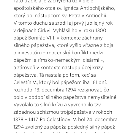
Táto tradícia je zachytená už v diele
apoštolského otca sv. Ignáca Antiochijského,
ktorý bol nástupcom sv. Petra v Antiochii.
V tomto duchu sa zrodil aj prvý jubilejný rok
v dejinách Cirkvi. Vyhlásil ho v roku 1300
pápež Bonifác VIII. v kontexte záchrany
silného pápežstva, ktoré vyšlo víťazné z boja
o investitúru – mocenský konflikt medzi
pápežmi a rímsko-nemeckými cisármi –,
a zároveň v kontexte nastupujúcej krízy
pápežstva. Tá nastala po tom, keď sa
Celestín V., ktorý bol pápežom iba 161 dní,
rozhodol 13. decembra 1294 rezignovať, čo
bolo v období silného pápežstva nemysliteľné.
Vyvolalo to silnú krízu a vyvrcholilo tzv.
západnou schizmou trojpápežstva v rokoch
1378 – 1417. Po Celestínovi V. bol 24. decembra
1294 zvolený za pápeža posledný silný pápež