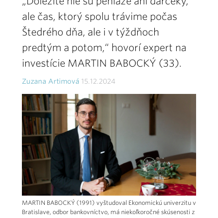
„Dôležité nie sú peniaze ani darčeky,
ale čas, ktorý spolu trávime počas
Štedrého dňa, ale i v týždňoch
predtým a potom,“ hovorí expert na
investície MARTIN BABOCKÝ (33).
Zuzana Artimová
15.12.2024
MARTIN BABOCKÝ (1991) vyštudoval Ekonomickú univerzitu v
Bratislave, odbor bankovníctvo, má niekoľkoročné skúsenosti z