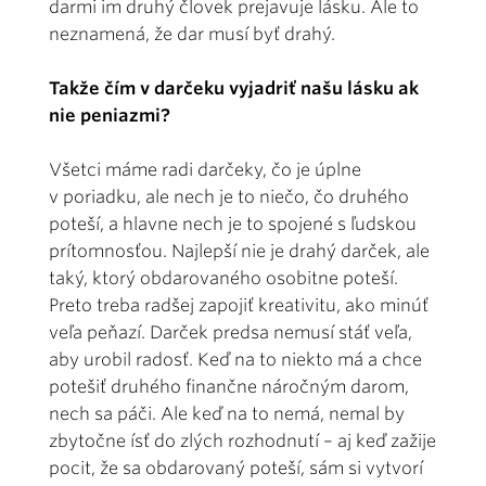
darmi im druhý človek prejavuje lásku. Ale to
neznamená, že dar musí byť drahý.
Takže čím v darčeku vyjadriť našu lásku ak
nie peniazmi?
Všetci máme radi darčeky, čo je úplne
v poriadku, ale nech je to niečo, čo druhého
poteší, a hlavne nech je to spojené s ľudskou
prítomnosťou. Najlepší nie je drahý darček, ale
taký, ktorý obdarovaného osobitne poteší.
Preto treba radšej zapojiť kreativitu, ako minúť
veľa peňazí. Darček predsa nemusí stáť veľa,
aby urobil radosť. Keď na to niekto má a chce
potešiť druhého finančne náročným darom,
nech sa páči. Ale keď na to nemá, nemal by
zbytočne ísť do zlých rozhodnutí – aj keď zažije
pocit, že sa obdarovaný poteší, sám si vytvorí