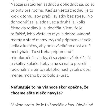
Naozaj si stačí len sadnúť a dohodnúť sa, čo sú
priority pre rodinu. Keď sa všetci zhodnú, je to
krok k tomu, aby prežili sviatky bez stresu. No
dohodnúť sa je jedna vec a druhá je, koľkí
členovia rodiny ju aj dodržia. Viem, že je
to ťažké, lebo všetci to myslia dobre. Mnohé
mamy a staré mamy zvyknú pripravovať veľa
jedla a koláčov, aby bolo všetkého dosť a nič
nechýbalo. Tu si treba pripomenúť
minuloročné sviatky, či sa zjedol všetok šalát
a všetky koláče. Keby sme sa na to pozreli
racionálne a tento rok toho nachystali o čosi
menej, možno by to bolo akurát.
Nefunguje to na Vianoce skôr opačne, že
chceme ešte niečo navyše?
Možno preto, že je to špeciálny čas. Obyčajné