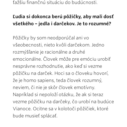
ťažšiu finančnú situáciu do budúcnosti.
Ľudia si dokonca berú pôžičky, aby mali dosť
všetkého – jedla i darčekov. Je to rozumné?
Pôžičky by som neodporúčal ani vo
všeobecnosti, nieto kvôli darčekom. Jedno
rozmýšľanie je racionálne a druhé
emocionálne. Človek môže pre emóciu urobiť
nesprávne rozhodnutie, ako keď si vezme
pôžičku na darček. Hoci sa o človeku hovorí,
že je homo sapiens, teda človek rozumný,
neviem, či nie je skôr človek emotívny.
Napríklad si nepoloží otázku, že ak si teraz
vezme pôžičku na darčeky, čo urobí na budúce
Vianoce. Ocitne sa v kolotoči pôžičiek, ktoré
bude musieť splácať.