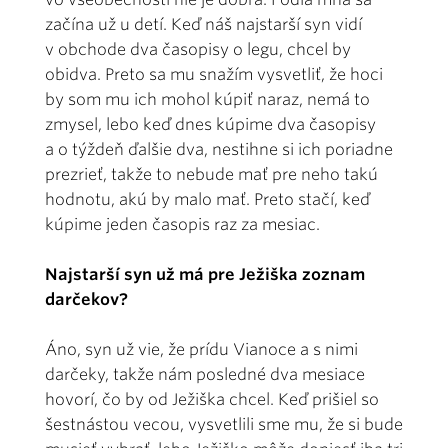
začína už u detí. Keď náš najstarší syn vidí
v obchode dva časopisy o legu, chcel by
obidva. Preto sa mu snažím vysvetliť, že hoci
by som mu ich mohol kúpiť naraz, nemá to
zmysel, lebo keď dnes kúpime dva časopisy
a o týždeň ďalšie dva, nestihne si ich poriadne
prezrieť, takže to nebude mať pre neho takú
hodnotu, akú by malo mať. Preto stačí, keď
kúpime jeden časopis raz za mesiac.
Najstarší syn už má pre Ježiška zoznam
darčekov?
Áno, syn už vie, že prídu Vianoce a s nimi
darčeky, takže nám posledné dva mesiace
hovorí, čo by od Ježiška chcel. Keď prišiel so
šestnástou vecou, vysvetlili sme mu, že si bude