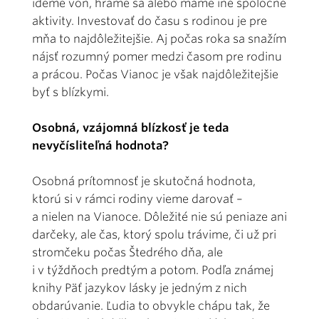
ideme von, hráme sa alebo máme iné spoločné
aktivity. Investovať do času s rodinou je pre
mňa to najdôležitejšie. Aj počas roka sa snažím
nájsť rozumný pomer medzi časom pre rodinu
a prácou. Počas Vianoc je však najdôležitejšie
byť s blízkymi.
Osobná, vzájomná blízkosť je teda
nevyčísliteľná hodnota?
Osobná prítomnosť je skutočná hodnota,
ktorú si v rámci rodiny vieme darovať –
a nielen na Vianoce. Dôležité nie sú peniaze ani
darčeky, ale čas, ktorý spolu trávime, či už pri
stromčeku počas Štedrého dňa, ale
i v týždňoch predtým a potom. Podľa známej
knihy Päť jazykov lásky je jedným z nich
obdarúvanie. Ľudia to obvykle chápu tak, že