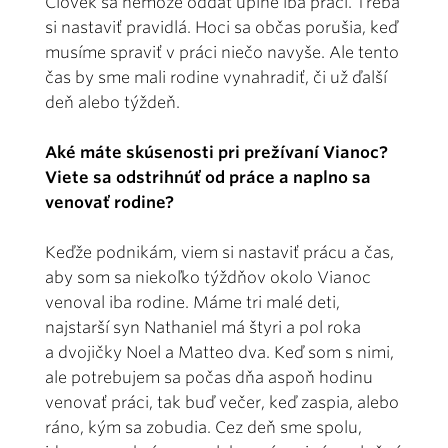
Človek sa nemôže oddať úplne iba práci. Treba
si nastaviť pravidlá. Hoci sa občas porušia, keď
musíme spraviť v práci niečo navyše. Ale tento
čas by sme mali rodine vynahradiť, či už ďalší
deň alebo týždeň.
Aké máte skúsenosti pri prežívaní Vianoc?
Viete sa odstrihnúť od práce a naplno sa
venovať rodine?
Keďže podnikám, viem si nastaviť prácu a čas,
aby som sa niekoľko týždňov okolo Vianoc
venoval iba rodine. Máme tri malé deti,
najstarší syn Nathaniel má štyri a pol roka
a dvojičky Noel a Matteo dva. Keď som s nimi,
ale potrebujem sa počas dňa aspoň hodinu
venovať práci, tak buď večer, keď zaspia, alebo
ráno, kým sa zobudia. Cez deň sme spolu,