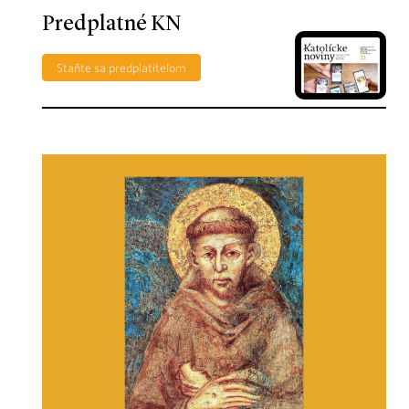
Predplatné KN
Staňte sa predplatiteľom