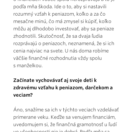
podľa mňa škoda. Ide o to, aby si nastavili
rozumný vzťah k peniazom, koľko a za čo
mesačne minú, čo má zmysel si kúpiť, koľko
môžu aj dlhodobo investovať, aby sa peniaze
zhodnotili. Skutočnosť, že sa dvaja ľudia
rozprávajú o peniazoch, neznamená, že si ich
cenia najviac na svete. U nás doma robíme
väčšie finančné rozhodnutia vždy spolu
s manželkou.
Začínate vychovávať aj svoje deti k
zdravému vzťahu k peniazom, darčekom a
veciam?
Áno, snažíme sa ich v týchto veciach vzdelávať
primerane veku. Keďže sa venujem financiám,
uvedomujem si, že finančná gramotnosť u ľudí
vo všeobecnosti nie je dobrá. Podľa mňa sa