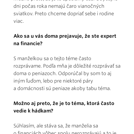
dni počas roka nemajú čaro vianočných
sviatkov. Preto chceme dopriať sebe i rodine
viac.
Ako sa u vás doma prejavuje, že ste expert
na financie?
S manželkou sa o tejto téme často
rozprávame. Podľa mňa je dôležité rozprávať sa
doma o peniazoch. Odporúčal by som to aj
iným ľuďom, lebo pre niektoré páry
a domácnosti sú peniaze akoby tabu téma.
Možno aj preto, že je to téma, ktorá často
vedie k hádkam?
Súhlasím, ale stáva sa, že manželia sa
o financiách vôbec spolu nerozprávajú a to je