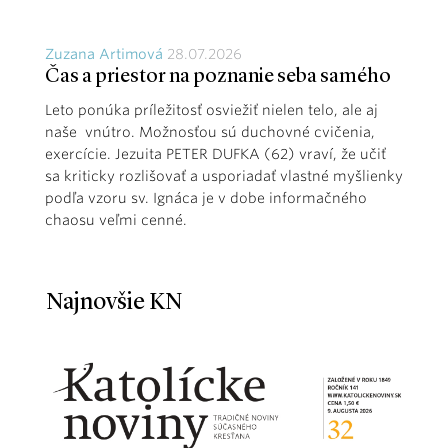
Zuzana Artimová
28.07.2026
Čas a priestor na poznanie seba samého
Leto ponúka príležitosť osviežiť nielen telo, ale aj
naše vnútro. Možnosťou sú duchovné cvičenia,
exercície. Jezuita PETER DUFKA (62) vraví, že učiť
sa kriticky rozlišovať a usporiadať vlastné myšlienky
podľa vzoru sv. Ignáca je v dobe informačného
chaosu veľmi cenné.
Najnovšie KN