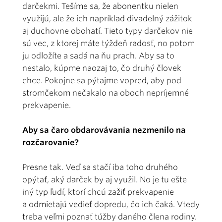
darčekmi. Tešíme sa, že abonentku nielen
využijú, ale že ich napríklad divadelný zážitok
aj duchovne obohatí. Tieto typy darčekov nie
sú vec, z ktorej máte týždeň radosť, no potom
ju odložíte a sadá na ňu prach. Aby sa to
nestalo, kúpme naozaj to, čo druhý človek
chce. Pokojne sa pýtajme vopred, aby pod
stromčekom nečakalo na oboch nepríjemné
prekvapenie.
Aby sa čaro obdarovávania nezmenilo na
rozčarovanie?
Presne tak. Veď sa stačí iba toho druhého
opýtať, aký darček by aj využil. No je tu ešte
iný typ ľudí, ktorí chcú zažiť prekvapenie
a odmietajú vedieť dopredu, čo ich čaká. Vtedy
treba veľmi poznať túžby daného člena rodiny.