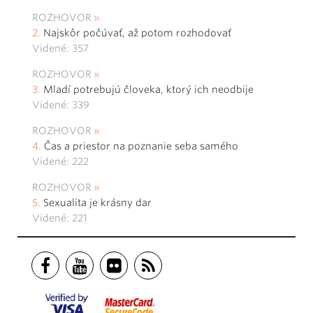
ROZHOVOR
Najskôr počúvať, až potom rozhodovať
Videné: 357
ROZHOVOR
Mladí potrebujú človeka, ktorý ich neodbije
Videné: 339
ROZHOVOR
Čas a priestor na poznanie seba samého
Videné: 222
ROZHOVOR
Sexualita je krásny dar
Videné: 221