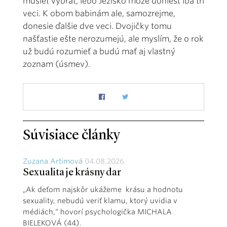
musieť vybrať, lebo Ježiško môže doniesť iba tri
veci. K obom babinám ale, samozrejme,
donesie ďalšie dve veci. Dvojičky tomu
našťastie ešte nerozumejú, ale myslím, že o rok
už budú rozumieť a budú mať aj vlastný
zoznam (úsmev).
Súvisiace články
Zuzana Artimová
04.08.2026
Sexualita je krásny dar
„Ak deťom najskôr ukážeme krásu a hodnotu
sexuality, nebudú veriť klamu, ktorý uvidia v
médiách,“ hovorí psychologička MICHALA
BIELEKOVÁ (44).