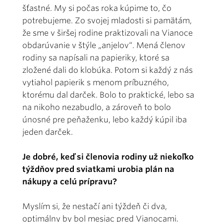
šťastné. My si počas roka kúpime to, čo
potrebujeme. Zo svojej mladosti si pamätám,
že sme v širšej rodine praktizovali na Vianoce
obdarúvanie v štýle „anjelov“. Mená členov
rodiny sa napísali na papieriky, ktoré sa
zložené dali do klobúka. Potom si každý z nás
vytiahol papierik s menom príbuzného,
ktorému dal darček. Bolo to praktické, lebo sa
na nikoho nezabudlo, a zároveň to bolo
únosné pre peňaženku, lebo každý kúpil iba
jeden darček.
Je dobré, keď si členovia rodiny už niekoľko
týždňov pred sviatkami urobia plán na
nákupy a celú prípravu?
Myslím si, že nestačí ani týždeň či dva,
optimálny by bol mesiac pred Vianocami.