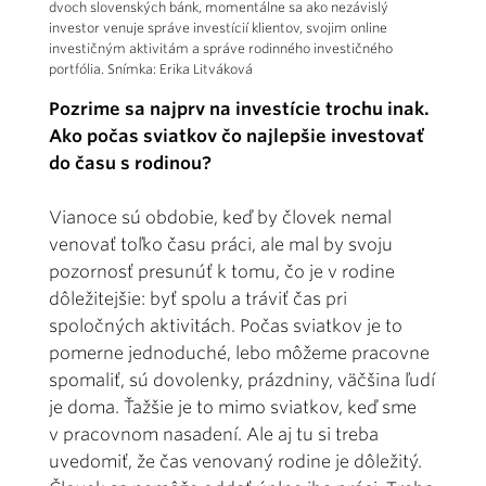
dvoch slovenských bánk, momentálne sa ako nezávislý
investor venuje správe investícií klientov, svojim online
investičným aktivitám a správe rodinného investičného
portfólia. Snímka: Erika Litváková
Pozrime sa najprv na investície trochu inak.
Ako počas sviatkov čo najlepšie investovať
do času s rodinou?
Vianoce sú obdobie, keď by človek nemal
venovať toľko času práci, ale mal by svoju
pozornosť presunúť k tomu, čo je v rodine
dôležitejšie: byť spolu a tráviť čas pri
spoločných aktivitách. Počas sviatkov je to
pomerne jednoduché, lebo môžeme pracovne
spomaliť, sú dovolenky, prázdniny, väčšina ľudí
je doma. Ťažšie je to mimo sviatkov, keď sme
v pracovnom nasadení. Ale aj tu si treba
uvedomiť, že čas venovaný rodine je dôležitý.