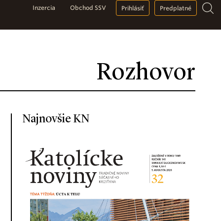
Inzercia
Obchod SSV
Prihlásiť
Predplatné
Rozhovor
Najnovšie KN