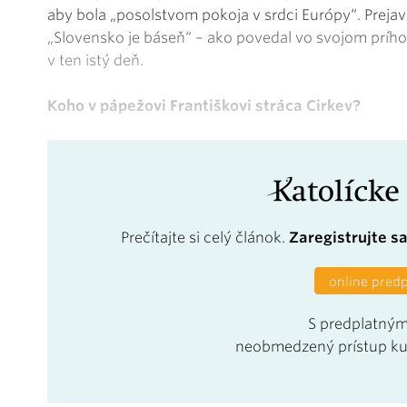
aby bola „posolstvom pokoja v srdci Európy“. Prejavi
„Slovensko je báseň“ – ako povedal vo svojom prího
v ten istý deň.
Koho v pápežovi Františkovi stráca Cirkev?
Prečítajte si celý článok.
Zaregistrujte s
online pred
S predplatným
neobmedzený prístup k