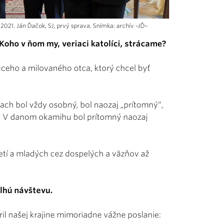
21. Ján Ďačok, SJ, prvý sprava. Snímka: archív –JĎ–
oho v ňom my, veriaci katolíci, strácame?
ceho a milovaného otca, ktorý chcel byť
iach bol vždy osobný, bol naozaj „prítomný“,
. V danom okamihu bol prítomný naozaj
detí a mladých cez dospelých a väzňov až
dlhú návštevu.
ril našej krajine mimoriadne vážne poslanie: