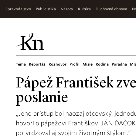
Spravodajstvo
Publicistika
Názory
Kultúra
Duchovná obnova
Ne
Téma
Reportáž
Rozhovor
Profil
Misie
Rodina
Poradňa
Ml
Pápež František zve
poslanie
„Jeho prístup bol naozaj otcovský, jednod
hovorí o pápežovi Františkovi JÁN ĎAČOK, 
potvrdzoval aj svojím životným štýlom.“