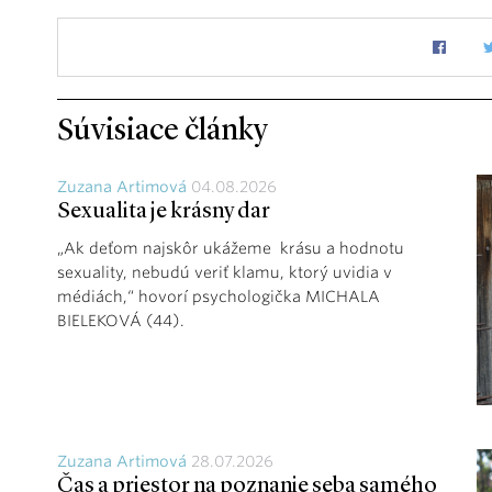
Súvisiace články
Zuzana Artimová
04.08.2026
Sexualita je krásny dar
„Ak deťom najskôr ukážeme krásu a hodnotu
sexuality, nebudú veriť klamu, ktorý uvidia v
médiách,“ hovorí psychologička MICHALA
BIELEKOVÁ (44).
Zuzana Artimová
28.07.2026
Čas a priestor na poznanie seba samého