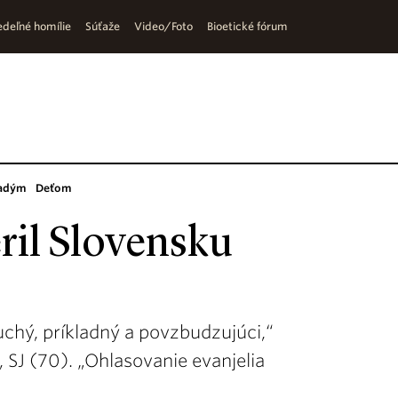
deľné homílie
Súťaže
Video/Foto
Bioetické fórum
adým
Deťom
ril Slovensku
uchý, príkladný a povzbudzujúci,“
SJ (70). „Ohlasovanie evanjelia