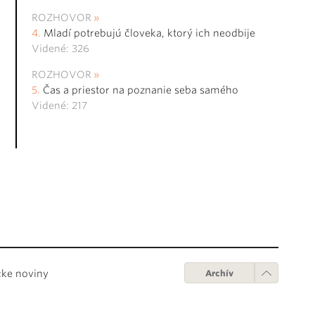
ROZHOVOR
Mladí potrebujú človeka, ktorý ich neodbije
Videné: 326
ROZHOVOR
Čas a priestor na poznanie seba samého
Videné: 217
cke noviny
Archív