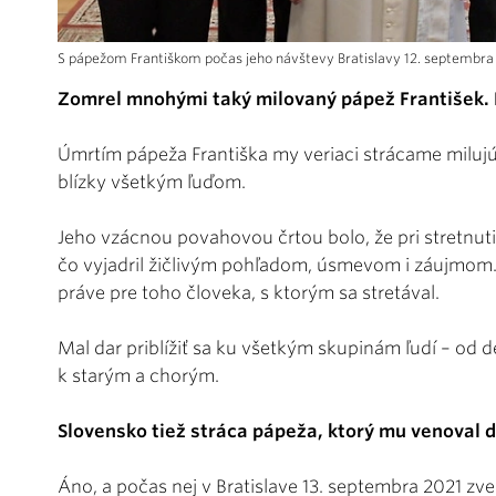
S pápežom Františkom počas jeho návštevy Bratislavy 12. septembra 20
Zomrel mnohými taký milovaný pápež František. K
Úmrtím pápeža Františka my veriaci strácame milujú
blízky všetkým ľuďom.
Jeho vzácnou povahovou črtou bolo, že pri stretnut
čo vyjadril žičlivým pohľadom, úsmevom i záujmom
práve pre toho človeka, s ktorým sa stretával.
Mal dar priblížiť sa ku všetkým skupinám ľudí – od 
k starým a chorým.
Slovensko tiež stráca pápeža, ktorý mu venoval 
Áno, a počas nej v Bratislave 13. septembra 2021 zve