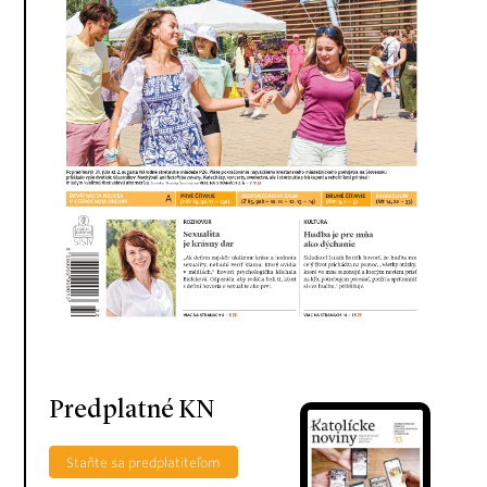
Predplatné KN
Staňte sa predplatiteľom