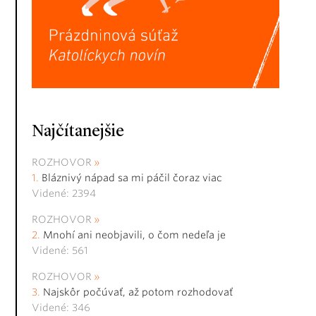
Najčítanejšie
ROZHOVOR
Bláznivý nápad sa mi páčil čoraz viac
Videné: 2394
ROZHOVOR
Mnohí ani neobjavili, o čom nedeľa je
Videné: 561
ROZHOVOR
Najskôr počúvať, až potom rozhodovať
Videné: 346