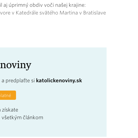
l aj úprimný obdiv voči našej krajine:
vore v Katedrále svätého Martina v Bratislave
a
a predplaťte si
katolickenoviny.sk
platné
 získate
u všetkým článkom