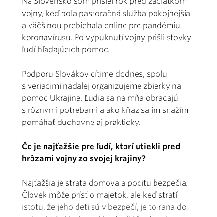
Na Slovensko som prišiel rok pred začiatkom
vojny, keď bola pastoračná služba pokojnejšia
a väčšinou prebiehala online pre pandémiu
koronavírusu. Po vypuknutí vojny prišli stovky
ľudí hľadajúcich pomoc.
Podporu Slovákov cítime dodnes, spolu
s veriacimi naďalej organizujeme zbierky na
pomoc Ukrajine. Ľudia sa na mňa obracajú
s rôznymi potrebami a ako kňaz sa im snažím
pomáhať duchovne aj prakticky.
Čo je najťažšie pre ľudí, ktorí utiekli pred
hrôzami vojny zo svojej krajiny?
Najťažšia je strata domova a pocitu bezpečia.
Človek môže prísť o majetok, ale keď stratí
istotu, že jeho deti sú v bezpečí, je to rana do