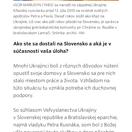
IGOR MARUSYN (1983) sa narodil na západnej Ukrajine.
Kňazskú vysviacku prijal 12. júla 2010 na sviatok svätých
apoštolov Petra a Pavla. Desať rokov slúžil ako kňaz na
Ukrajine. Už viac ako päť rokov pôsobí na Slovensku, je správca
ukrajinskej gréckokatolíckej komunity pri Chráme sv. Rozálie v
bratislavskom Lamači. Snímka: archív -IM-
Ako ste sa dostali na Slovensko a aká je v
súčasnosti vaša úloha?
Mnohí Ukrajinci boli z rôznych dôvodov nútení
opustiť svoje domovy a Slovensko sa pre nich
stalo miestom práce a života. Vzhľadom na
túto situáciu tu vznikla potreba ich duchovnej
podpory.
So súhlasom Veľvyslanectva Ukrajiny
v Slovenskej republike a Bratislavskej eparchie,
najmä vladyku Petra Rusnáka, som bol z Božej