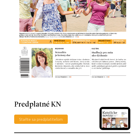
Predplatné KN
Staňte sa predplatiteľom