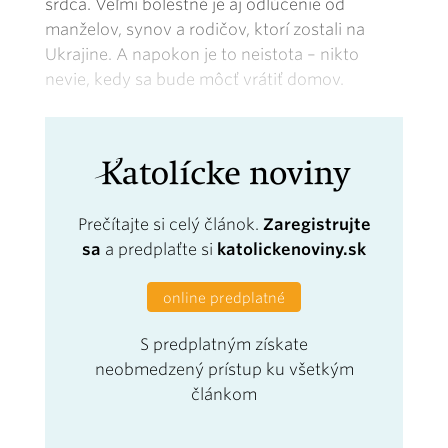
srdca. Veľmi bolestné je aj odlúčenie od
manželov, synov a rodičov, ktorí zostali na
Ukrajine. A napokon je to neistota – nikto
nevie, kedy sa bude môcť vrátiť domov.
Prečítajte si celý článok.
Zaregistrujte
sa
a predplaťte si
katolickenoviny.sk
online predplatné
S predplatným získate
neobmedzený prístup ku všetkým
článkom