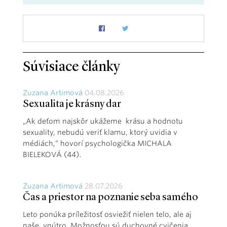
Súvisiace články
Zuzana Artimová
04.08.2026
Sexualita je krásny dar
„Ak deťom najskôr ukážeme krásu a hodnotu
sexuality, nebudú veriť klamu, ktorý uvidia v
médiách,“ hovorí psychologička MICHALA
BIELEKOVÁ (44).
Zuzana Artimová
28.07.2026
Čas a priestor na poznanie seba samého
Leto ponúka príležitosť osviežiť nielen telo, ale aj
naše vnútro. Možnosťou sú duchovné cvičenia,