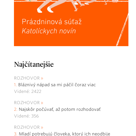
Najčítanejšie
ROZHOVOR
Bláznivý nápad sa mi páčil čoraz viac
Videné: 2422
ROZHOVOR
Najskôr počúvať, až potom rozhodovať
Videné: 356
ROZHOVOR
Mladí potrebujú človeka, ktorý ich neodbije