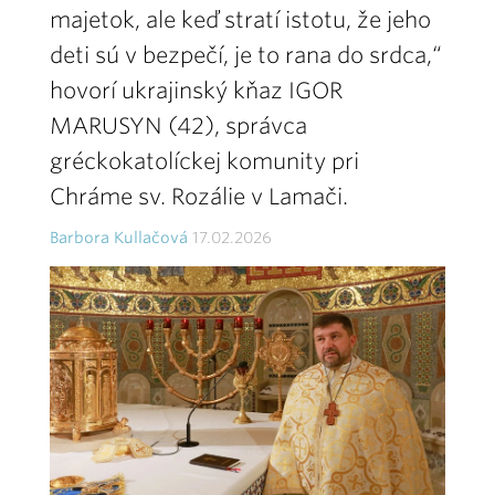
majetok, ale keď stratí istotu, že jeho
deti sú v bezpečí, je to rana do srdca,“
hovorí ukrajinský kňaz IGOR
MARUSYN (42), správca
gréckokatolíckej komunity pri
Chráme sv. Rozálie v Lamači.
Barbora Kullačová
17.02.2026