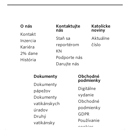
O nás
Kontaktujte
Katolícke
nás
noviny
Kontakt
Staň sa
Aktuálne
Inzercia
reportérom
číslo
Kariéra
KN
2% dane
Podporte nás
História
Darujte nás
Dokumenty
Obchodné
podmienky
Dokumenty
Digitálne
pápežov
vydanie
Dokumenty
Obchodné
vatikánskych
podmienky
úradov
GDPR
Druhý
Používanie
vatikánsky
cookies
koncil