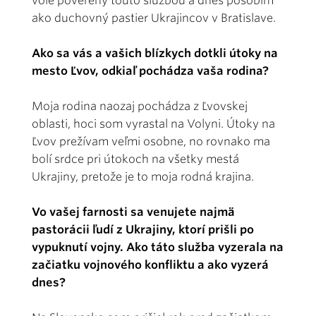
vôle poverený touto službou a dnes pôsobím
ako duchovný pastier Ukrajincov v Bratislave.
Ako sa vás a vašich blízkych dotkli útoky na
mesto Ľvov, odkiaľ pochádza vaša rodina?
Moja rodina naozaj pochádza z Ľvovskej
oblasti, hoci som vyrastal na Volyni. Útoky na
Ľvov prežívam veľmi osobne, no rovnako ma
bolí srdce pri útokoch na všetky mestá
Ukrajiny, pretože je to moja rodná krajina.
Vo vašej farnosti sa venujete najmä
pastorácii ľudí z Ukrajiny, ktorí prišli po
vypuknutí vojny. Ako táto služba vyzerala na
začiatku vojnového konfliktu a ako vyzerá
dnes?