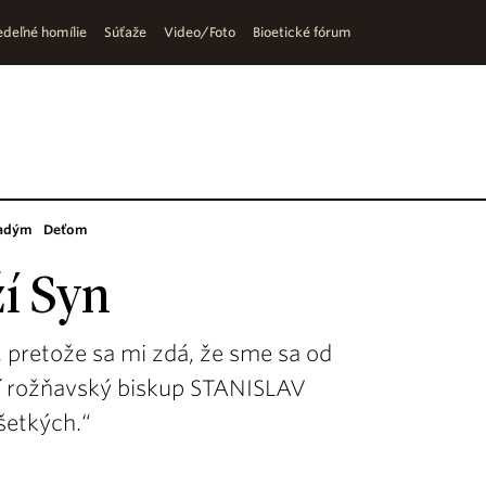
deľné homílie
Súťaže
Video/Foto
Bioetické fórum
adým
Deťom
í Syn
 pretože sa mi zdá, že sme sa od
orí rožňavský biskup STANISLAV
šetkých.“