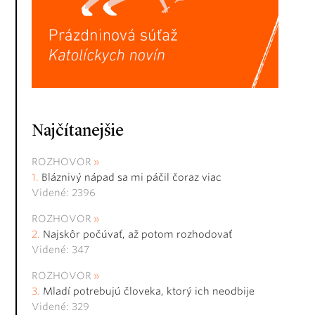
Najčítanejšie
ROZHOVOR
Bláznivý nápad sa mi páčil čoraz viac
Videné: 2396
ROZHOVOR
Najskôr počúvať, až potom rozhodovať
Videné: 347
ROZHOVOR
Mladí potrebujú človeka, ktorý ich neodbije
Videné: 329