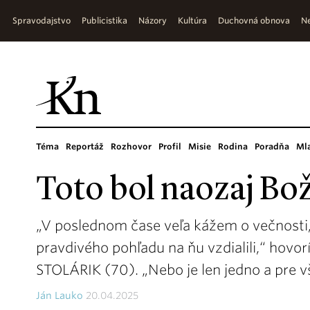
Spravodajstvo
Publicistika
Názory
Kultúra
Duchovná obnova
Ne
Téma
Reportáž
Rozhovor
Profil
Misie
Rodina
Poradňa
Ml
Toto bol naozaj Bož
„V poslednom čase veľa kážem o večnosti,
pravdivého pohľadu na ňu vzdialili,“ hov
STOLÁRIK (70). „Nebo je len jedno a pre v
Ján Lauko
20.04.2025