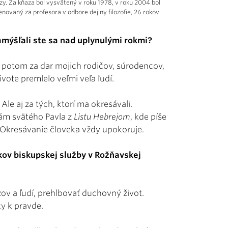
y. Za kňaza bol vysvätený v roku 1978, v roku 2004 bol
vaný za profesora v odbore dejiny filozofie, 26 rokov
amýšľali ste sa nad uplynulými rokmi?
 potom za dar mojich rodičov, súrodencov,
ote premlelo veľmi veľa ľudí.
le aj za tých, ktorí ma okresávali.
ám svätého Pavla z
Listu Hebrejom
, kde píše
i. Okresávanie človeka vždy upokoruje.
ov biskupskej služby v Rožňavskej
v a ľudí, prehlbovať duchovný život.
y k pravde.