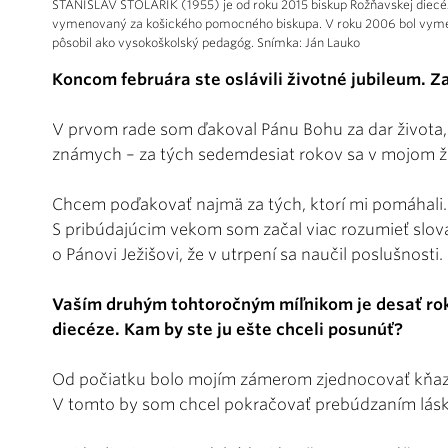
STANISLAV STOLÁRIK (1955) je od roku 2015 biskup Rožňavskej diecéz
vymenovaný za košického pomocného biskupa. V roku 2006 bol vymeno
pôsobil ako vysokoškolský pedagóg. Snímka: Ján Lauko
Koncom februára ste oslávili životné jubileum. Z
V prvom rade som ďakoval Pánu Bohu za dar života,
známych – za tých sedemdesiat rokov sa v mojom živ
Chcem poďakovať najmä za tých, ktorí mi pomáhali. A
S pribúdajúcim vekom som začal viac rozumieť slov
o Pánovi Ježišovi, že v utrpení sa naučil poslušnost
Vaším druhým tohtoročným míľnikom je desať rok
diecéze. Kam by ste ju ešte chceli posunúť?
Od počiatku bolo mojím zámerom zjednocovať kňazo
V tomto by som chcel pokračovať prebúdzaním lásk