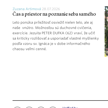
Zuzana Artimová
28.07.2026
Čas a priestor na poznanie seba samého
Leto ponúka príležitosť osviežiť nielen telo, ale aj
naše vnútro. Možnosťou sú duchovné cvičenia,
exercície. Jezuita PETER DUFKA (62) vraví, že učiť
sa kriticky rozlišovať a usporiadať vlastné myšlienky
podľa vzoru sv. Ignáca je v dobe informačného
chaosu veľmi cenné.