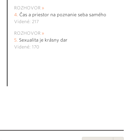
ROZHOVOR
Čas a priestor na poznanie seba samého
Videné: 217
ROZHOVOR
Sexualita je krásny dar
Videné: 170