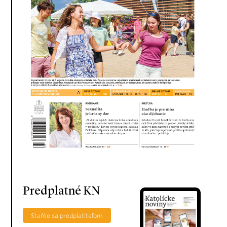
Predplatné KN
Staňte sa predplatiteľom