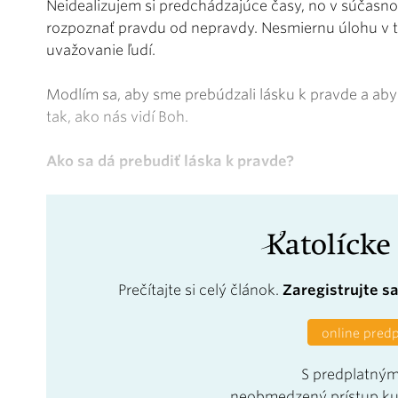
Neidealizujem si predchádzajúce časy, no v súčasno
rozpoznať pravdu od nepravdy. Nesmiernu úlohu v t
uvažovanie ľudí.
Modlím sa, aby sme prebúdzali lásku k pravde a a
tak, ako nás vidí Boh.
Ako sa dá prebudiť láska k pravde?
Prečítajte si celý článok.
Zaregistrujte s
online pred
S predplatným
neobmedzený prístup k