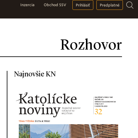
Inzercia
Obchod SSV
Prihlásiť
Predplatné
Rozhovor
Najnovšie KN