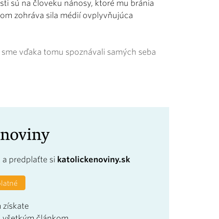
sti sú na človeku nánosy, ktoré mu bránia
om zohráva sila médií ovplyvňujúca
by sme vďaka tomu spoznávali samých seba
a
a predplaťte si
katolickenoviny.sk
platné
 získate
u všetkým článkom