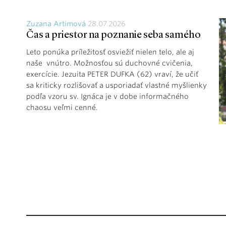
Zuzana Artimová
28.07.2026
Čas a priestor na poznanie seba samého
Leto ponúka príležitosť osviežiť nielen telo, ale aj
naše vnútro. Možnosťou sú duchovné cvičenia,
exercície. Jezuita PETER DUFKA (62) vraví, že učiť
sa kriticky rozlišovať a usporiadať vlastné myšlienky
podľa vzoru sv. Ignáca je v dobe informačného
chaosu veľmi cenné.