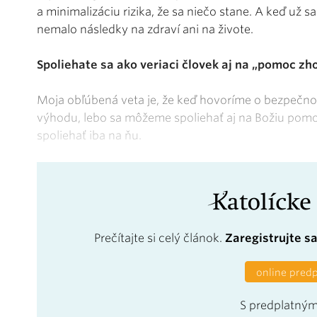
a minimalizáciu rizika, že sa niečo stane. A keď už s
nemalo následky na zdraví ani na živote.
Spoliehate sa ako veriaci človek aj na „pomoc zh
Moja obľúbená veta je, že keď hovoríme o bezpečnos
výhodu, lebo sa môžeme spoliehať aj na Božiu pom
spoliehať iba na ňu.
Prečítajte si celý článok.
Zaregistrujte s
online pred
S predplatným