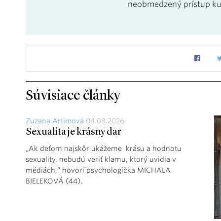
neobmedzený prístup k
Súvisiace články
Zuzana Artimová
04.08.2026
Sexualita je krásny dar
„Ak deťom najskôr ukážeme krásu a hodnotu
sexuality, nebudú veriť klamu, ktorý uvidia v
médiách,“ hovorí psychologička MICHALA
BIELEKOVÁ (44).