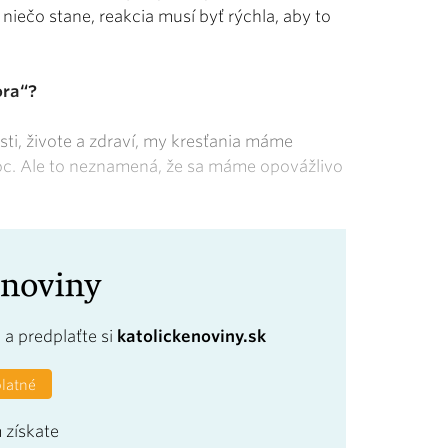
a niečo stane, reakcia musí byť rýchla, aby to
ora“?
ti, živote a zdraví, my kresťania máme
oc. Ale to neznamená, že sa máme opovážlivo
a
a predplaťte si
katolickenoviny.sk
platné
 získate