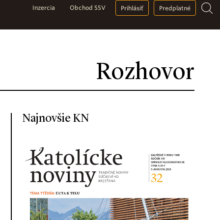
Inzercia
Obchod SSV
Prihlásiť
Predplatné
Rozhovor
Najnovšie KN