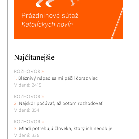
Najčítanejšie
ROZHOVOR
Bláznivý nápad sa mi páčil čoraz viac
Videné: 2415
ROZHOVOR
Najskôr počúvať, až potom rozhodovať
Videné: 354
ROZHOVOR
Mladí potrebujú človeka, ktorý ich neodbije
Videné: 336