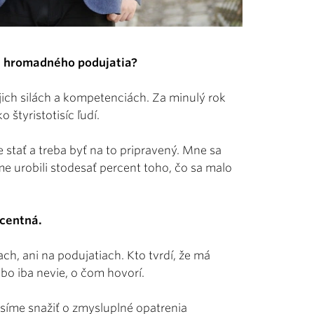
eh hromadného podujatia?
ich silách a kompetenciách. Za minulý rok
 štyristotisíc ľudí.
e stať a treba byť na to pripravený. Mne sa
me urobili stodesať percent toho, čo sa malo
rcentná.
ach, ani na podujatiach. Kto tvrdí, že má
bo iba nevie, o čom hovorí.
síme snažiť o zmysluplné opatrenia