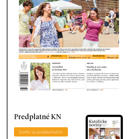
Predplatné KN
Staňte sa predplatiteľom