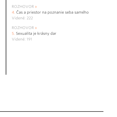
ROZHOVOR
Čas a priestor na poznanie seba samého
Videné: 222
ROZHOVOR
Sexualita je krásny dar
Videné: 191