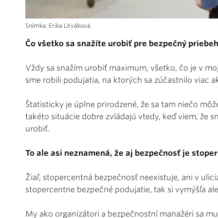
Snímka: Erika Litváková
Čo všetko sa snažíte urobiť pre bezpečný prieb
Vždy sa snažím urobiť maximum, všetko, čo je v moj
sme robili podujatia, na ktorých sa zúčastnilo viac ako
Štatisticky je úplne prirodzené, že sa tam niečo môž
takéto situácie dobre zvládajú vtedy, keď viem, že s
urobiť.
To ale asi neznamená, že aj bezpečnosť je stope
Žiaľ, stopercentná bezpečnosť neexistuje, ani v ulici
stopercentne bezpečné podujatie, tak si vymýšľa ale
My ako organizátori a bezpečnostní manažéri sa mu