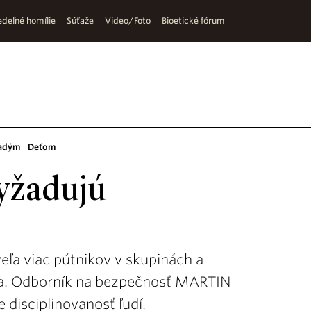
deľné homílie
Súťaže
Video/Foto
Bioetické fórum
adým
Deťom
vyžadujú
eľa viac pútnikov v skupinách a
tia. Odborník na bezpečnosť MARTIN
 disciplinovanosť ľudí.