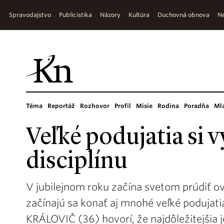
Spravodajstvo
Publicistika
Názory
Kultúra
Duchovná obnova
Ne
Téma
Reportáž
Rozhovor
Profil
Misie
Rodina
Poradňa
Ml
Veľké podujatia si 
disciplínu
V jubilejnom roku začína svetom prúdiť ov
začínajú sa konať aj mnohé veľké poduja
KRÁLOVIČ (36) hovorí, že najdôležitejšia je