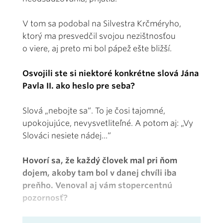
V tom sa podobal na Silvestra Krčméryho,
ktorý ma presvedčil svojou nezištnosťou
o viere, aj preto mi bol pápež ešte bližší.
Osvojili ste si niektoré konkrétne slová Jána
Pavla II. ako heslo pre seba?
Slová „nebojte sa“. To je čosi tajomné,
upokojujúce, nevysvetliteľné. A potom aj: „Vy
Slováci nesiete nádej...“
Hovorí sa, že každý človek mal pri ňom
dojem, akoby tam bol v danej chvíli iba
preňho. Venoval aj vám stopercentnú
pozornosť?