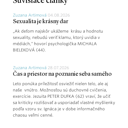
Súvisiace články
Zuzana Artimová
04.08.2026
Sexualita je krásny dar
„Ak deťom najskôr ukážeme krásu a hodnotu
sexuality, nebudú veriť klamu, ktorý uvidia v
médiách,“ hovorí psychologička MICHALA
BIELEKOVÁ (44).
Zuzana Artimová
28.07.2026
Čas a priestor na poznanie seba samého
Leto ponúka príležitosť osviežiť nielen telo, ale aj
naše vnútro. Možnosťou sú duchovné cvičenia,
exercície. Jezuita PETER DUFKA (62) vraví, že učiť
sa kriticky rozlišovať a usporiadať vlastné myšlienky
podľa vzoru sv. Ignáca je v dobe informačného
chaosu veľmi cenné.