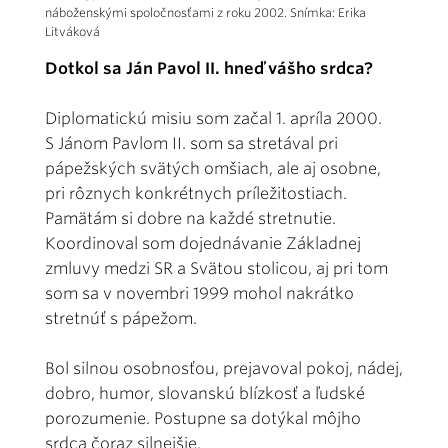
náboženskými spoločnosťami z roku 2002. Snímka: Erika
Litváková
Dotkol sa Ján Pavol II. hneď vášho srdca?
Diplomatickú misiu som začal 1. apríla 2000.
S Jánom Pavlom II. som sa stretával pri
pápežských svätých omšiach, ale aj osobne,
pri rôznych konkrétnych príležitostiach.
Pamätám si dobre na každé stretnutie.
Koordinoval som dojednávanie Základnej
zmluvy medzi SR a Svätou stolicou, aj pri tom
som sa v novembri 1999 mohol nakrátko
stretnúť s pápežom.
Bol silnou osobnosťou, prejavoval pokoj, nádej,
dobro, humor, slovanskú blízkosť a ľudské
porozumenie. Postupne sa dotýkal môjho
srdca čoraz silnejšie.