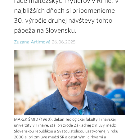
ráde maltézskych rytierov v Ríme. V
najbližších dňoch si pripomenieme
30. výročie druhej návštevy tohto
pápeža na Slovensku.
Zuzana Artimová
26.06.2025
MAREK ŠMID (1960), dekan Teologickej fakulty Trnavskej
univerzity v Trnave, stál pri zrode Základnej zmluvy medzi
Slovenskou republikou a Svätou stolicou uzatvorenej v roku
2000 aj pri zmluve medzi SR a ostatnými cirkvami a