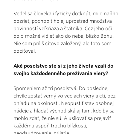
Vedel sa človeka i fyzicky dotknúť, milo naňho
pozrieť, pochopiť ho aj uprostred množstva
povinností veľkňaza a štátnika. Cez jeho oči
bolo možné vidieť ako do neba, blízko Bohu.
Nie som príliš citovo založený, ale toto som
pociťoval.
Aké posolstvo ste si z jeho života vzali do
svojho každodenného prežívania viery?
Spomeniem až tri posolstvá. Do poslednej
chvíle zostať verný vo veciach viery a cti, bez
ohľadu na okolnosti. Neopustiť stav osobnej
nádeje a hľadať východiská aj tam, kde by sa
mohlo zdať, že nie sú. A usilovať sa prejaviť
každému aspoň trochu blízkosti,
neodsudzovania, prijatia.