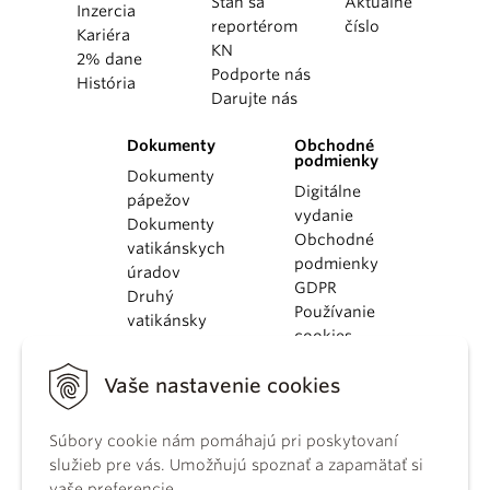
Staň sa
Aktuálne
Inzercia
reportérom
číslo
Kariéra
KN
2% dane
Podporte nás
História
Darujte nás
Dokumenty
Obchodné
podmienky
Dokumenty
Digitálne
pápežov
vydanie
Dokumenty
Obchodné
vatikánskych
podmienky
úradov
GDPR
Druhý
Používanie
vatikánsky
cookies
koncil
Dokumenty
Vaše nastavenie cookies
KBS
Kódex
Súbory cookie nám pomáhajú pri poskytovaní
kánonického
služieb pre vás. Umožňujú spoznať a zapamätať si
práva
vaše preferencie.
Katechizmus