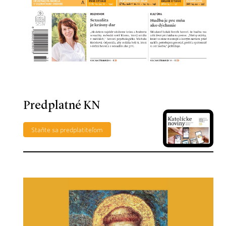
Predplatné KN
Staňte sa predplatiteľom