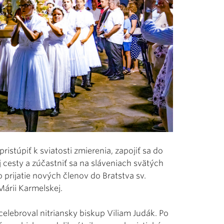
istúpiť k sviatosti zmierenia, zapojiť sa do
 cesty a zúčastniť sa na sláveniach svätých
rijatie nových členov do Bratstva sv.
Márii Karmelskej.
elebroval nitriansky biskup Viliam Judák. Po