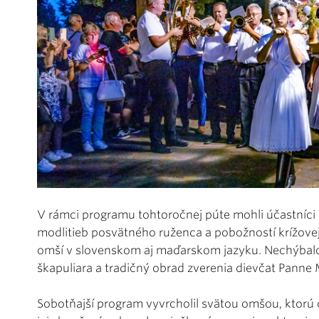
V rámci programu tohtoročnej púte mohli účastníci pr
modlitieb posvätného ruženca a pobožností krížovej
omší v slovenskom aj maďarskom jazyku. Nechýbalo p
škapuliara a tradičný obrad zverenia dievčat Panne 
Sobotňajší program vyvrcholil svätou omšou, ktorú c