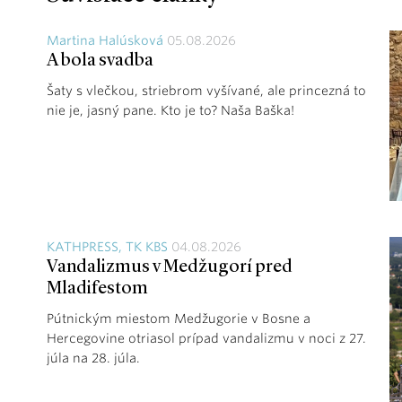
Martina Halúsková
05.08.2026
A bola svadba
Šaty s vlečkou, striebrom vyšívané, ale princezná to
nie je, jasný pane. Kto je to? Naša Baška!
KATHPRESS, TK KBS
04.08.2026
Vandalizmus v Medžugorí pred
Mladifestom
Pútnickým miestom Medžugorie v Bosne a
Hercegovine otriasol prípad vandalizmu v noci z 27.
júla na 28. júla.