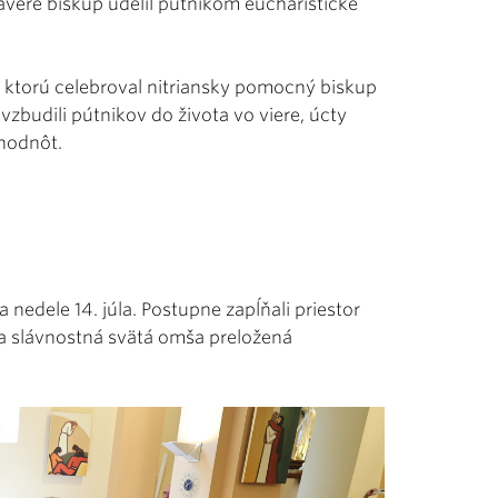
závere biskup udelil pútnikom eucharistické
 ktorú celebroval nitriansky pomocný biskup
zbudili pútnikov do života vo viere, úcty
 hodnôt.
a nedele 14. júla. Postupne zapĺňali priestor
la slávnostná svätá omša preložená