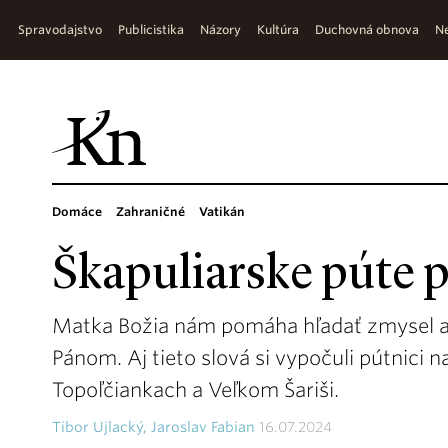
Spravodajstvo
Publicistika
Názory
Kultúra
Duchovná obnova
Ne
Domáce
Zahraničné
Vatikán
Škapuliarske púte po
Matka Božia nám pomáha hľadať zmysel a c
Pánom. Aj tieto slová si vypočuli pútnici 
Topoľčiankach a Veľkom Šariši.
Tibor Ujlacký, Jaroslav Fabian
16.07.2024