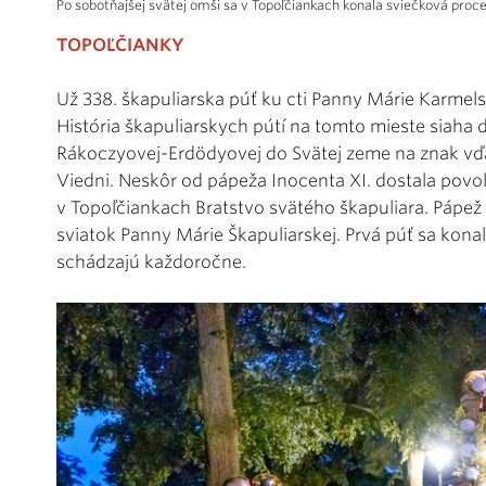
Po sobotňajšej svätej omši sa v Topoľčiankach konala sviečková proc
TOPOĽČIANKY
Už 338. škapuliarska púť ku cti Panny Márie Karmelsk
História škapuliarskych pútí na tomto mieste siaha do
Rákoczyovej-Erdödyovej do Svätej zeme na znak vďak
Viedni. Neskôr od pápeža Inocenta XI. dostala povo
v Topoľčiankach Bratstvo svätého škapuliara. Pápež 
sviatok Panny Márie Škapuliarskej. Prvá púť sa konal
schádzajú každoročne.