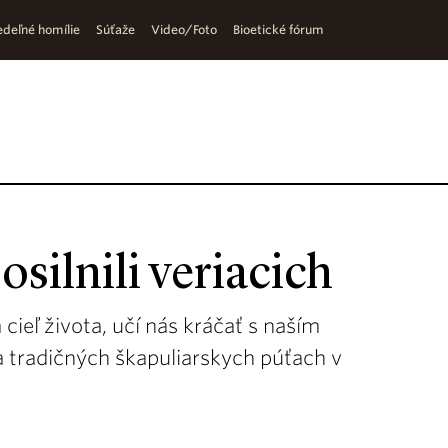
deľné homílie
Súťaže
Video/Foto
Bioetické fórum
silnili veriacich
ieľ života, učí nás kráčať s naším
na tradičných škapuliarskych púťach v