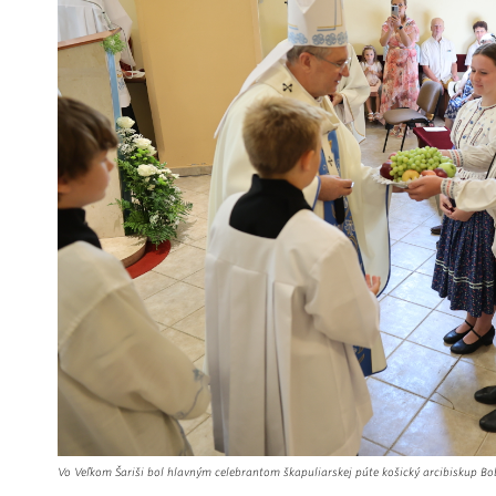
Vo Veľkom Šariši bol hlavným celebrantom škapuliarskej púte košický arcibiskup Bo