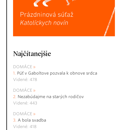
Najčítanejšie
DOMÁCE
Púť v Gaboltove pozvala k obnove srdca
Videné: 478
DOMÁCE
Nezabúdajme na starých rodičov
Videné: 443
DOMÁCE
A bola svadba
Videné: 418