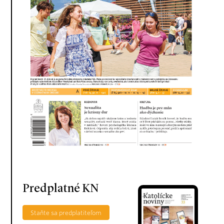
Predplatné KN
Staňte sa predplatiteľom