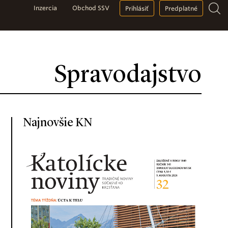
Inzercia
Obchod SSV
Prihlásiť
Predplatné
Spravodajstvo
Najnovšie KN