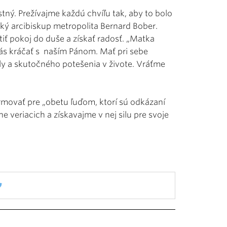
tný. Prežívajme každú chvíľu tak, aby to bolo
cký arcibiskup metropolita Bernard Bober.
iť pokoj do duše a získať radosť. „Matka
nás kráčať s naším Pánom. Mať pri sebe
ily a skutočného potešenia v živote. Vráťme
rmovať pre „obetu ľuďom, ktorí sú odkázaní
e veriacich a získavajme v nej silu pre svoje