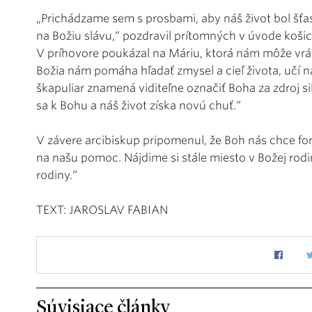
„Prichádzame sem s prosbami, aby náš život bol šťas
na Božiu slávu,“ pozdravil prítomných v úvode koši
V príhovore poukázal na Máriu, ktorá nám môže vrát
Božia nám pomáha hľadať zmysel a cieľ života, učí 
škapuliar znamená viditeľne označiť Boha za zdroj s
sa k Bohu a náš život získa novú chuť.“
V závere arcibiskup pripomenul, že Boh nás chce fo
na našu pomoc. Nájdime si stále miesto v Božej rodin
rodiny.“
TEXT: JAROSLAV FABIAN
Súvisiace články