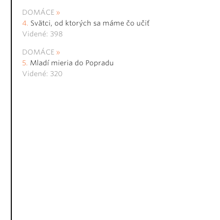
DOMÁCE
Svätci, od ktorých sa máme čo učiť
Videné: 398
DOMÁCE
Mladí mieria do Popradu
Videné: 320