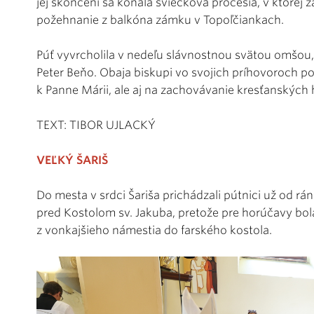
jej skončení sa konala sviečková procesia, v ktorej 
požehnanie z balkóna zámku v Topoľčiankach.
Púť vyvrcholila v nedeľu slávnostnou svätou omšou,
Peter Beňo. Obaja biskupi vo svojich príhovoroch pov
k Panne Márii, ale aj na zachovávanie kresťanských
TEXT: TIBOR UJLACKÝ
VEĽKÝ ŠARIŠ
Do mesta v srdci Šariša prichádzali pútnici už od rán
pred Kostolom sv. Jakuba, pretože pre horúčavy bo
z vonkajšieho námestia do farského kostola.