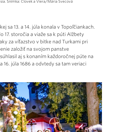
esia. Snímka: Človek a Viera/Mária Švecová
ej sa 13. a 14. júla konala v Topoľčiankach.
 17. storočia a viaže sa k púti Alžbety
y za víťazstvo v bitke nad Turkami pri
lenie založiť na svojom panstve
súhlasil aj s konaním každoročnej púte na
a 16. júla 1686 a odvtedy sa tam veriaci