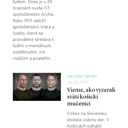
ľuďom. Dnes je v 29
krajinách sveta 117
spoločenstiev Archa.
Roku 1971 založil
spoločenstvo Viera a
Svetlo, ktoré sa
pravidelne stretáva s
ľuďmi s mentálnym
postihnutím, ich
rodičmi a priateľmi.
Jaroslav Fabian
06.05.2019
Vieme, ako vyzerali
svätí košickí
mučeníci
Cirkev na Slovensku
dostala vzácny dar. V
Košiciach odhalili