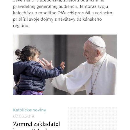
Severného Macedónska, stretol s pútnikmi na
pravidelnej generálnej audiencii. Tentoraz svoju
katechézu o modlitbe
Otče náš
prerušil a veriacim
priblížil svoje dojmy z návštevy balkánskeho
regiónu.
Katolícke noviny
07.05.2019
Zomrel zakladateľ