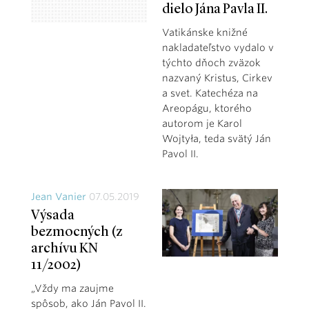
dielo Jána Pavla II.
Vatikánske knižné
nakladateľstvo vydalo v
týchto dňoch zväzok
nazvaný Kristus, Cirkev
a svet. Katechéza na
Areopágu, ktorého
autorom je Karol
Wojtyła, teda svätý Ján
Pavol II.
Jean Vanier
07.05.2019
Výsada
bezmocných (z
archívu KN
11/2002)
„Vždy ma zaujme
spôsob, ako Ján Pavol II.