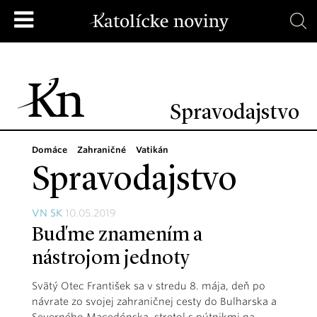
Spravodajstvo
Domáce
Zahraničné
Vatikán
Spravodajstvo
VN SK
10.05.2019
Buďme znamením a
nástrojom jednoty
Svätý Otec František sa v stredu 8. mája, deň po
návrate zo svojej zahraničnej cesty do Bulharska a