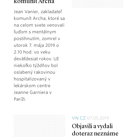
komunít Archa
Jean Vanier, zakladateľ
komunít Archa, ktoré sa
na celom svete venovali
ľuďom s mentálnym
postihnutím, zomrel v
utorok 7. mája 2019 o
2.10 hod. vo veku
deväťdesiat rokov. Už
niekoľko týždňov bol
oslabený rakovinou
hospitalizovaný v
lekárskom centre
Jeanne Garniera v
Paríži.
VN CZ
07.05.2019
Objavili a vydali
doteraz neznáme