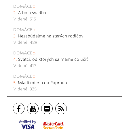
DOMÁCE
A bola svadba
Videné: 515
DOMÁCE
Nezabúdajme na starých rodičov
Videné: 489
DOMÁCE
Svätci, od ktorých sa máme čo učiť
Videné: 417
DOMÁCE
Mladí mieria do Popradu
Videné: 335