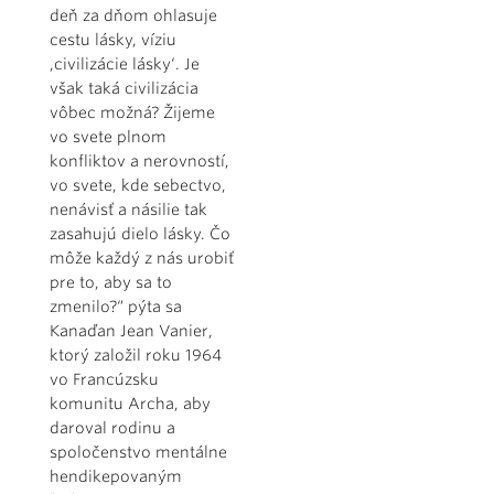
deň za dňom ohlasuje
cestu lásky, víziu
,civilizácie lásky‘. Je
však taká civilizácia
vôbec možná? Žijeme
vo svete plnom
konfliktov a nerovností,
vo svete, kde sebectvo,
nenávisť a násilie tak
zasahujú dielo lásky. Čo
môže každý z nás urobiť
pre to, aby sa to
zmenilo?“ pýta sa
Kanaďan Jean Vanier,
ktorý založil roku 1964
vo Francúzsku
komunitu Archa, aby
daroval rodinu a
spoločenstvo mentálne
hendikepovaným