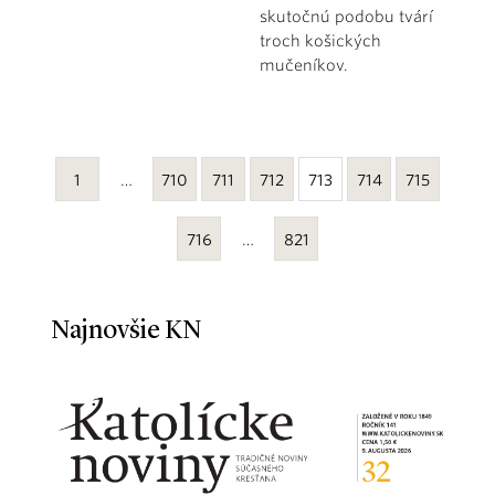
skutočnú podobu tvárí
troch košických
mučeníkov.
1
…
710
711
712
713
714
715
716
…
821
Najnovšie KN