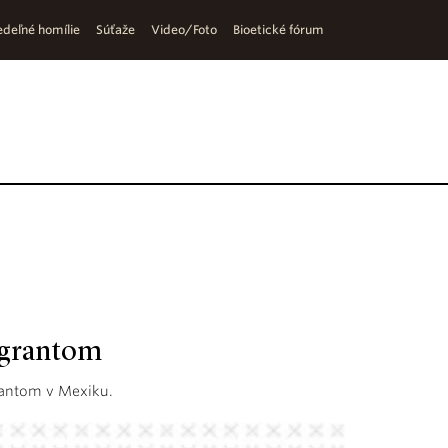
deľné homílie
Súťaže
Video/Foto
Bioetické fórum
igrantom
rantom v Mexiku.