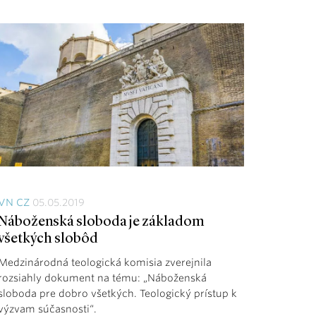
VN CZ
05.05.2019
Náboženská sloboda je základom
všetkých slobôd
Medzinárodná teologická komisia zverejnila
rozsiahly dokument na tému: „Náboženská
sloboda pre dobro všetkých. Teologický prístup k
výzvam súčasnosti“.