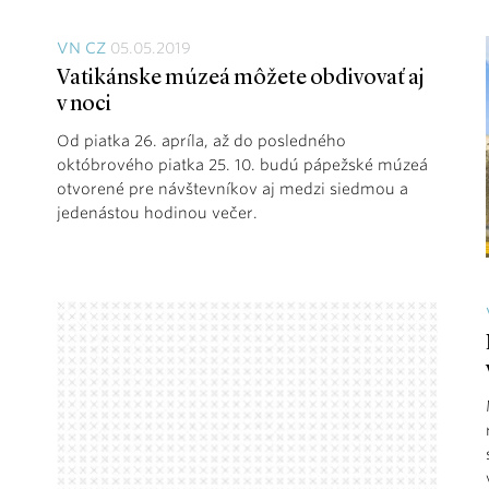
VN CZ
05.05.2019
Vatikánske múzeá môžete obdivovať aj
v noci
Od piatka 26. apríla, až do posledného
októbrového piatka 25. 10. budú pápežské múzeá
otvorené pre návštevníkov aj medzi siedmou a
jedenástou hodinou večer.