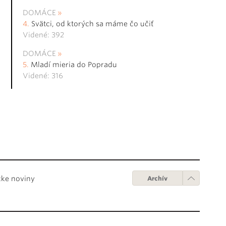
DOMÁCE
Svätci, od ktorých sa máme čo učiť
Videné: 392
DOMÁCE
Mladí mieria do Popradu
Videné: 316
cke noviny
Archív