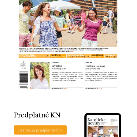
Predplatné KN
Staňte sa predplatiteľom