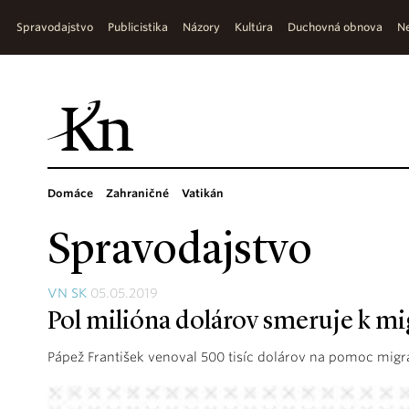
Spravodajstvo
Publicistika
Názory
Kultúra
Duchovná obnova
Ne
Domáce
Zahraničné
Vatikán
Spravodajstvo
VN SK
05.05.2019
Pol milióna dolárov smeruje k m
Pápež František venoval 500 tisíc dolárov na pomoc mig