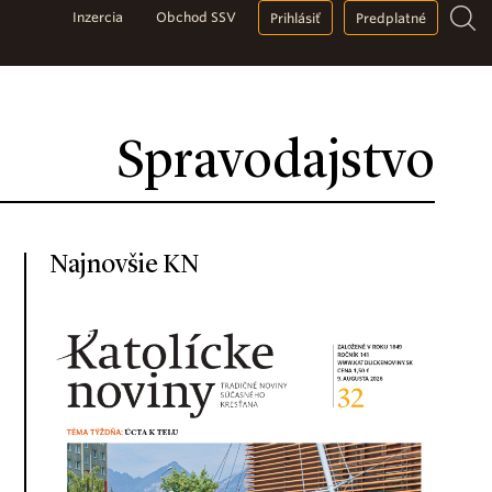
Inzercia
Obchod SSV
Prihlásiť
Predplatné
Spravodajstvo
Najnovšie KN