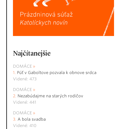
Najčítanejšie
DOMÁCE
Púť v Gaboltove pozvala k obnove srdca
Videné: 473
DOMÁCE
Nezabúdajme na starých rodičov
Videné: 441
DOMÁCE
A bola svadba
Videné: 410