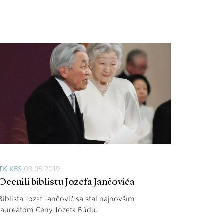
TK KBS
03.05.2019
Ocenili biblistu Jozefa Jančoviča
Biblista Jozef Jančovič sa stal najnovším
laureátom Ceny Jozefa Búdu.