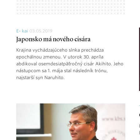
E- kai
03.05.2019
Japonsko má nového cisára
Krajina vychádzajúceho slnka prechádza
epochálnou zmenou. V utorok 30. apríla
abdikoval osemdesiatpäťročný cisár Akihito. Jeho
nástupcom sa 1. mája stal následník trónu,
najstarší syn Naruhito.