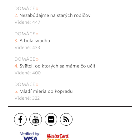
DOMÁCE
Nezabúdajme na starých rodičov
Videné: 447
DOMÁCE
A bola svadba
Videné: 433
DOMÁCE
Svätci, od ktorých sa máme čo učiť
Videné: 400
DOMÁCE
Mladí mieria do Popradu
Videné: 322