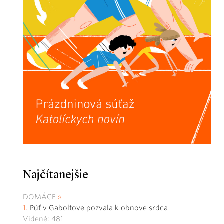
Najčítanejšie
DOMÁCE
Púť v Gaboltove pozvala k obnove srdca
Videné: 481