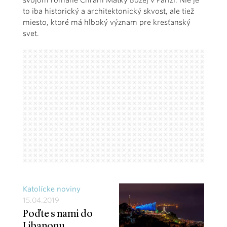
svojom románe Chrám Matky Božej v Paríži. Nie je
to iba historický a architektonický skvost, ale tiež
miesto, ktoré má hlboký význam pre kresťanský
svet.
Katolícke noviny
15.04.2019
Poďte s nami do
Libanonu