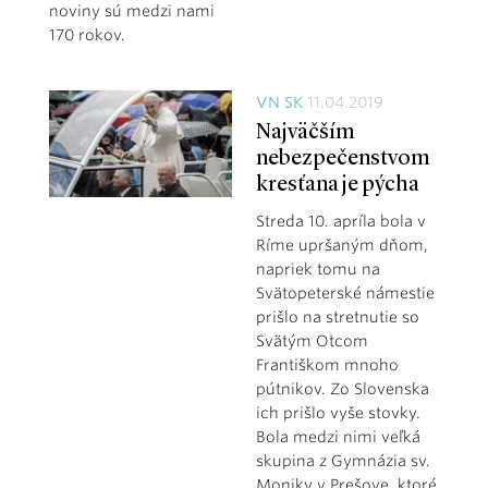
noviny sú medzi nami
170 rokov.
VN SK
11.04.2019
Najväčším
nebezpečenstvom
kresťana je pýcha
Streda 10. apríla bola v
Ríme upršaným dňom,
napriek tomu na
Svätopeterské námestie
prišlo na stretnutie so
Svätým Otcom
Františkom mnoho
pútnikov. Zo Slovenska
ich prišlo vyše stovky.
Bola medzi nimi veľká
skupina z Gymnázia sv.
Moniky v Prešove, ktoré