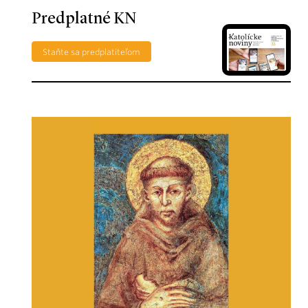
Predplatné KN
Staňte sa predplatiteľom