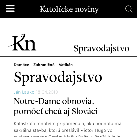
Spravodajstvo
Domáce
Zahraničné
Vatikán
Spravodajstvo
Ján Lauko
18.04.2019
Notre-Dame obnovia,
pomôcť chcú aj Slováci
Katastrofa mnohým pripomenula, akú hodnotu má
sakrálna stavba, ktorú preslávil Victor Hugo vo