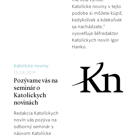
Katolícke noviny v tejto
podobe si môžete kúpiť,
kedykoľvek a kdekoľvek
sa nachádzate,“
vysvetľuje šéfredaktor
Katolíckych novín Igor
Hanko.
Katolícke noviny
15.04.2019
Pozývame vás na
seminár o
Katolíckych
novinách
Redakcia Katolíckych
novín vás pozýva na
odborný seminár s
názvom Katolícke