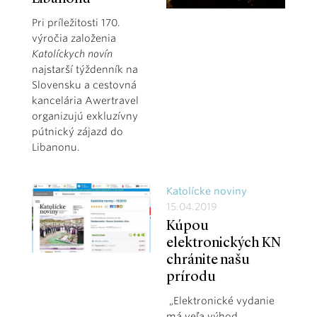
Pri príležitosti 170.
výročia založenia
Katolíckych novín
najstarší týždenník na
Slovensku a cestovná
kancelária Awertravel
organizujú exkluzívny
pútnický zájazd do
Libanonu.
Katolícke noviny
15.04.2019
Kúpou
elektronických KN
chránite našu
prírodu
„Elektronické vydanie
má veľa výhod.