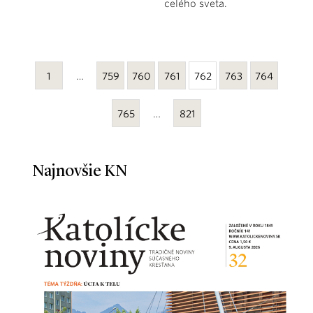
celého sveta.
1
…
759
760
761
762
763
764
765
…
821
Najnovšie KN