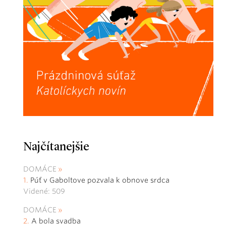
Najčítanejšie
DOMÁCE
Púť v Gaboltove pozvala k obnove srdca
Videné: 509
DOMÁCE
A bola svadba