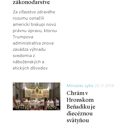
zákonodarstve
Za víťazstvo zdravého
rozumu označili
americkí biskupi novú
právnu úpravu, ktorou
Trumpova
administratíva znova
zavádza výhradu
svedomia z
náboženských a
etických dôvodov.
Miroslav Lyko
25.11.2018
Chrám v
Hronskom
Beňadiku je
diecéznou
svätyňou