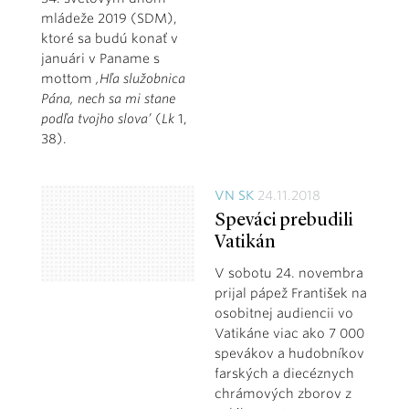
mládeže 2019 (SDM),
ktoré sa budú konať v
januári v Paname s
mottom
,Hľa služobnica
Pána, nech sa mi stane
podľa tvojho slova’
(
Lk
1,
38).
VN SK
24.11.2018
Speváci prebudili
Vatikán
V sobotu 24. novembra
prijal pápež František na
osobitnej audiencii vo
Vatikáne viac ako 7 000
spevákov a hudobníkov
farských a diecéznych
chrámových zborov z