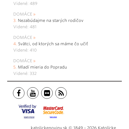
Videné: 489
DOMÁCE
Nezabúdajme na starých rodičov
Videné: 481
DOMÁCE
Svätci, od ktorých sa máme čo učiť
Videné: 410
DOMÁCE
Mladí mieria do Popradu
Videné: 332
katolickenoviny.sk © 1849 - 2026 Katolícke