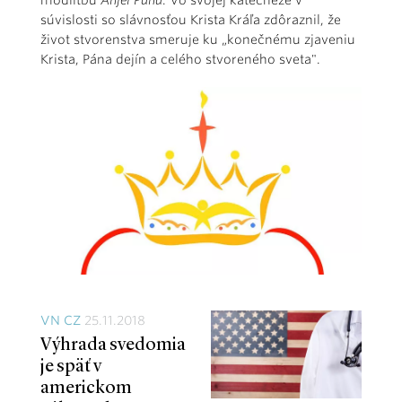
modlitbu
Anjel Pána
. Vo svojej katechéze v
súvislosti so slávnosťou Krista Kráľa zdôraznil, že
život stvorenstva smeruje ku „konečnému zjaveniu
Krista, Pána dejín a celého stvoreného sveta".
VN CZ
25.11.2018
Výhrada svedomia
je späť v
americkom