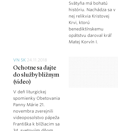
Svätyňa má bohatú
históriu. Nachádza sa v
nej relikvia Kristovej
Krvi, ktorú
benediktínskemu
opátstvu daroval kráľ
Matej Korvín I.
VN SK
24.11.2018
Ochotne sa dajte
do služby blížnym
(video)
V deň liturgickej
spomienky Obetovania
Panny Márie 21.
novembra zverejnili
videoposolstvo pápeža
Františka k blížiacim sa
34. svetovým dňom