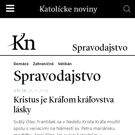
Spravodajstvo
Domáce
Zahraničné
Vatikán
Spravodajstvo
VN SK
26.11.2018
Kristus je Kráľom kráľovstva
lásky
Svätý Otec František sa v Nedeľu Krista Kráľa modlil
spolu s veriacimi na Námestí sv. Petra mariánsku