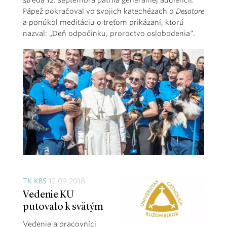
streda 12. septembra patrila generálnej audiencii.
Pápež pokračoval vo svojich katechézach o
Desatore
a ponúkol meditáciu o treťom prikázaní, ktorú
nazval: „Deň odpočinku, proroctvo oslobodenia“.
TK KBS
12.09.2018
Vedenie KU
putovalo k svätým
Vedenie a pracovníci