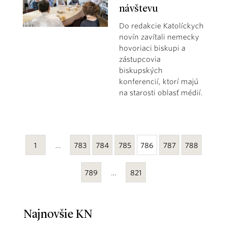
návštevu
Do redakcie Katolíckych
novín zavítali nemecky
hovoriaci biskupi a
zástupcovia
biskupských
konferencií, ktorí majú
na starosti oblasť médií.
1
…
783
784
785
786
787
788
789
…
821
Najnovšie KN