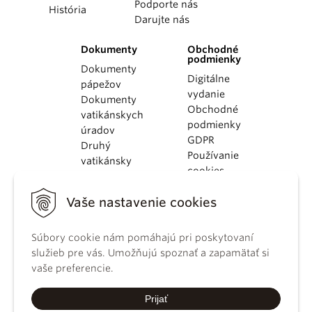
Podporte nás
História
Darujte nás
Dokumenty
Obchodné
podmienky
Dokumenty
Digitálne
pápežov
vydanie
Dokumenty
Obchodné
vatikánskych
podmienky
úradov
GDPR
Druhý
Používanie
vatikánsky
cookies
koncil
Dokumenty
Vaše nastavenie cookies
KBS
Kódex
Súbory cookie nám pomáhajú pri poskytovaní
kánonického
služieb pre vás. Umožňujú spoznať a zapamätať si
práva
vaše preferencie.
Katechizmus
Katolíckej
Prijať
cirkvi