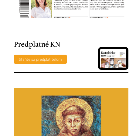
Predplatné KN
Staňte sa predplatiteľom