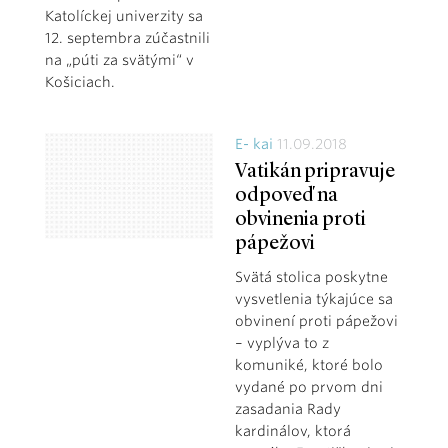
Katolíckej univerzity sa
12. septembra zúčastnili
na „púti za svätými“ v
Košiciach.
E- kai
11.09.2018
Vatikán pripravuje
odpoveď na
obvinenia proti
pápežovi
Svätá stolica poskytne
vysvetlenia týkajúce sa
obvinení proti pápežovi
– vyplýva to z
komuniké, ktoré bolo
vydané po prvom dni
zasadania Rady
kardinálov, ktorá