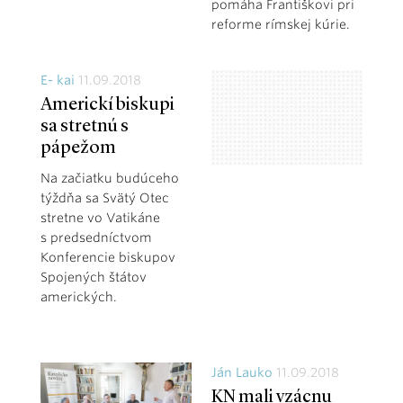
pomáha Františkovi pri
reforme rímskej kúrie.
E- kai
11.09.2018
Americkí biskupi
sa stretnú s
pápežom
Na začiatku budúceho
týždňa sa Svätý Otec
stretne vo Vatikáne
s predsedníctvom
Konferencie biskupov
Spojených štátov
amerických.
Ján Lauko
11.09.2018
KN mali vzácnu