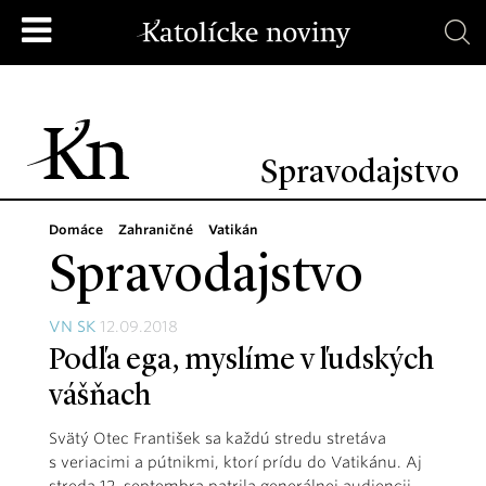
Spravodajstvo
Domáce
Zahraničné
Vatikán
Spravodajstvo
VN SK
12.09.2018
Podľa ega, myslíme v ľudských
vášňach
Svätý Otec František sa každú stredu stretáva
s veriacimi a pútnikmi, ktorí prídu do Vatikánu. Aj