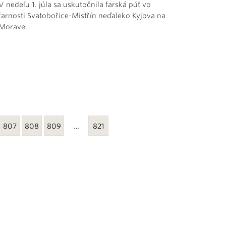
V nedeľu 1. júla sa uskutočnila farská púť vo
farnosti Svatobořice-Mistřín neďaleko Kyjova na
Morave.
807
808
809
…
821