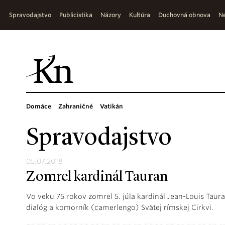
Spravodajstvo
Publicistika
Názory
Kultúra
Duchovná obnova
Ne
Domáce
Zahraničné
Vatikán
Spravodajstvo
05.07.2018
Zomrel kardinál Tauran
Vo veku 75 rokov zomrel 5. júla kardinál Jean-Louis Tau
dialóg a komorník (camerlengo) Svätej rímskej Cirkvi.