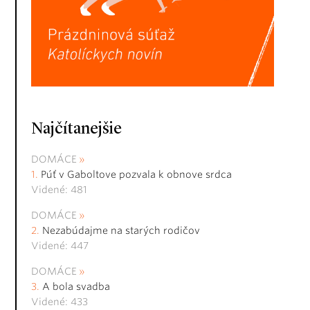
Najčítanejšie
DOMÁCE
Púť v Gaboltove pozvala k obnove srdca
Videné: 481
DOMÁCE
Nezabúdajme na starých rodičov
Videné: 447
DOMÁCE
A bola svadba
Videné: 433