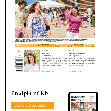
Predplatné KN
Staňte sa predplatiteľom