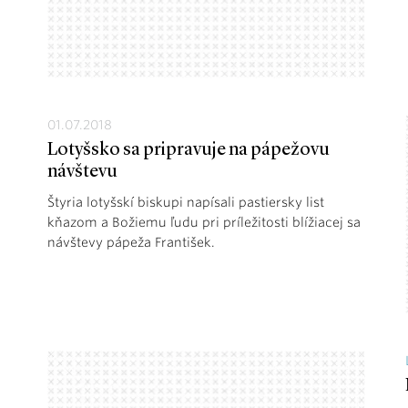
01.07.2018
Lotyšsko sa pripravuje na pápežovu
návštevu
Štyria lotyšskí biskupi napísali pastiersky list
kňazom a Božiemu ľudu pri príležitosti blížiacej sa
návštevy pápeža František.