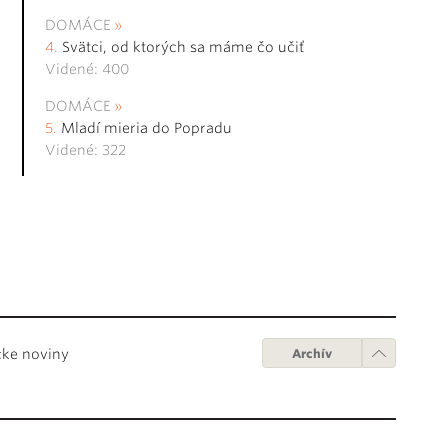
DOMÁCE
Svätci, od ktorých sa máme čo učiť
Videné: 400
DOMÁCE
Mladí mieria do Popradu
Videné: 322
cke noviny
Archív