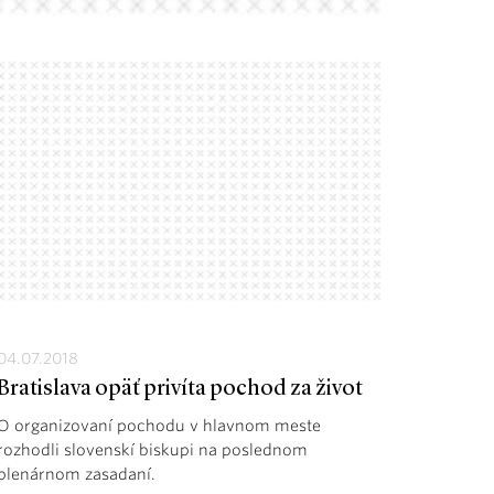
04.07.2018
Bratislava opäť privíta pochod za život
O organizovaní pochodu v hlavnom meste
rozhodli slovenskí biskupi na poslednom
plenárnom zasadaní.