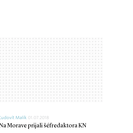
Ľudovít Malík
01.07.2018
Na Morave prijali šéfredaktora KN