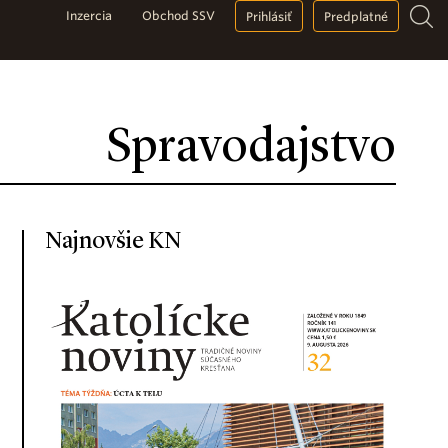
Inzercia
Obchod SSV
Prihlásiť
Predplatné
Spravodajstvo
Najnovšie KN