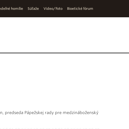
deľné homílie
Súťaže
Video/Foto
Bioetické fórum
ran, predseda Pápežskej rady pre medzináboženský