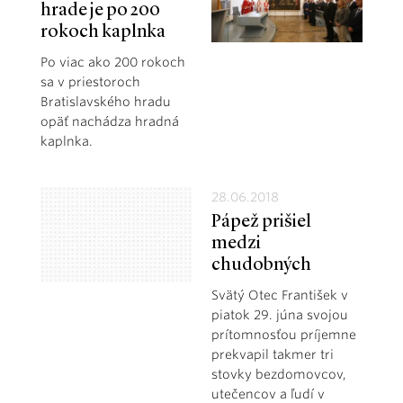
hrade je po 200
rokoch kaplnka
Po viac ako 200 rokoch
sa v priestoroch
Bratislavského hradu
opäť nachádza hradná
kaplnka.
28.06.2018
Pápež prišiel
medzi
chudobných
Svätý Otec František v
piatok 29. júna svojou
prítomnosťou príjemne
prekvapil takmer tri
stovky bezdomovcov,
utečencov a ľudí v