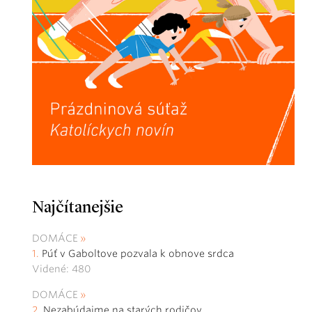
Najčítanejšie
DOMÁCE
Púť v Gaboltove pozvala k obnove srdca
Videné: 480
DOMÁCE
Nezabúdajme na starých rodičov