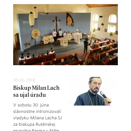
30.06.2018
Biskup Milan Lach
sa ujal úradu
V sobotu 30. júna
slávnostne intronizovali
vladyku Milana Lacha SJ
za biskupa Ruténskej
eparchie Parma v štáte