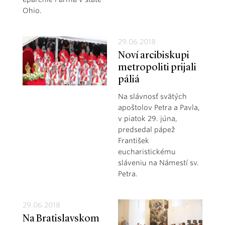
Ohio.
29.06.2018
Noví arcibiskupi
metropoliti prijali
páliá
Na slávnosť svätých
apoštolov Petra a Pavla,
v piatok 29. júna,
predsedal pápež
František
eucharistickému
sláveniu na Námestí sv.
Petra.
29.06.2018
Na Bratislavskom