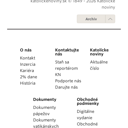
katolickenoviny.sk © 1849 - 2026 Katolícke
noviny
Archív
O nás
Kontaktujte
Katolícke
nás
noviny
Kontakt
Staň sa
Aktuálne
Inzercia
reportérom
číslo
Kariéra
KN
2% dane
Podporte nás
História
Darujte nás
Dokumenty
Obchodné
podmienky
Dokumenty
Digitálne
pápežov
vydanie
Dokumenty
Obchodné
vatikánskych