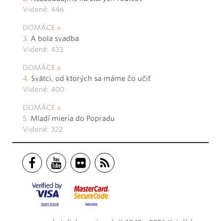
Videné: 446
DOMÁCE
A bola svadba
Videné: 433
DOMÁCE
Svätci, od ktorých sa máme čo učiť
Videné: 400
DOMÁCE
Mladí mieria do Popradu
Videné: 322