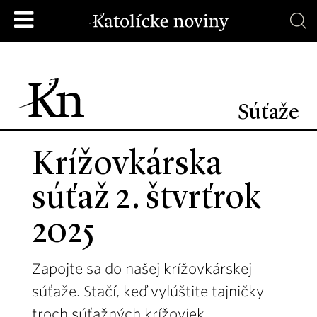
Súťaže
Krížovkárska
súťaž 2. štvrťrok
2025
Zapojte sa do našej krížovkárskej
súťaže. Stačí, keď vylúštite tajničky
troch súťažných krížoviek