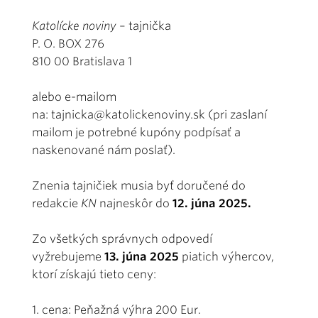
Katolícke noviny
– tajnička
P. O. BOX 276
810 00 Bratislava 1
alebo e-mailom
na:
tajnicka@katolickenoviny.sk
(pri zaslaní
mailom je potrebné kupóny podpísať a
naskenované nám poslať).
Znenia tajničiek musia byť doručené do
redakcie
KN
najneskôr do
12. júna 2025.
Zo všetkých správnych odpovedí
vyžrebujeme
13. júna 2025
piatich výhercov,
ktorí získajú tieto ceny:
1. cena: Peňažná výhra 200 Eur.