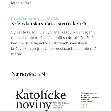
letné súťaže.
Katolícke noviny
30.03.2026
Krížovkárska súťaž 2. štvrťrok 2026
Vylúštite krížovku a vyhrajte! Každý prvý týždeň v
mesiaci máte možnosť zapojiť sa do súťaže. Stačí,
keď vylúštite tajničky 3 súťažných švédskych
krížoviek uverejnených v mesiacoch december až
marec.
Najnovšie KN