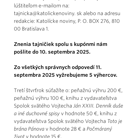
lúštiteľom e-mailom na:
tajnicka@katolickenoviny. sk alebo na adresu
redakcie: Katolícke noviny, P. O. BOX 276, 810
00 Bratislava 1.
Znenia tajničiek spolu s kupónmi nám
pošlite do 10. septembra 2025.
Zo všetkých správnych odpovedí 11.
septembra 2025 vyžrebujeme 5 výhercov.
Tretí štvrťrok súťažíte o: peňažnú výhru 200 €,
peňažnú výhru 100 €, knihu z vydavateľstva
Spolok svätého Vojtecha
Ján XXIII. Denník duše
a iné duchovné spisy
v hodnote 50 €, knihu z
vydavateľstva Spolok svätého Vojtecha
Toto je
brána Pánova
v hodnote 28 € a
Počmáraný
život
v hodnote 15 €.