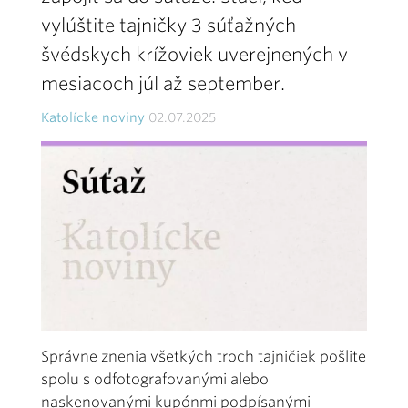
vylúštite tajničky 3 súťažných
švédskych krížoviek uverejnených v
mesiacoch júl až september.
Katolícke noviny
02.07.2025
Správne znenia všetkých troch tajničiek pošlite
spolu s odfotografovanými alebo
naskenovanými kupónmi podpísanými