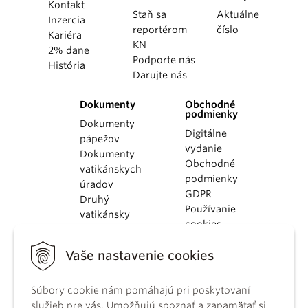
Kontakt
Staň sa
Aktuálne
Inzercia
reportérom
číslo
Kariéra
KN
2% dane
Podporte nás
História
Darujte nás
Dokumenty
Obchodné
podmienky
Dokumenty
Digitálne
pápežov
vydanie
Dokumenty
Obchodné
vatikánskych
podmienky
úradov
GDPR
Druhý
Používanie
vatikánsky
cookies
koncil
Dokumenty
Vaše nastavenie cookies
KBS
Kódex
Súbory cookie nám pomáhajú pri poskytovaní
kánonického
služieb pre vás. Umožňujú spoznať a zapamätať si
práva