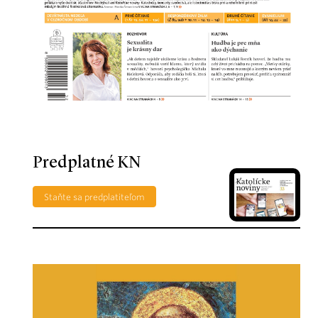
Predplatné KN
Staňte sa predplatiteľom