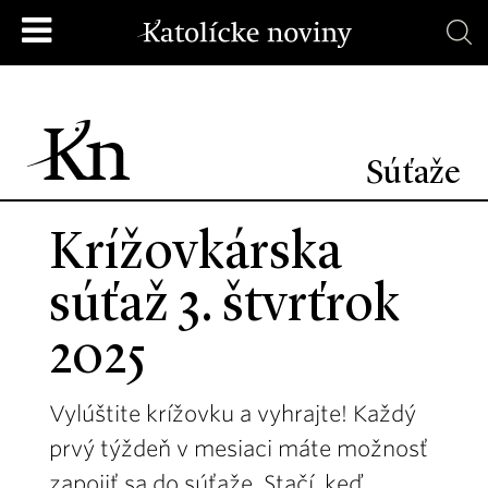
Súťaže
Krížovkárska
súťaž 3. štvrťrok
2025
Vylúštite krížovku a vyhrajte! Každý
prvý týždeň v mesiaci máte možnosť
zapojiť sa do súťaže. Stačí, keď