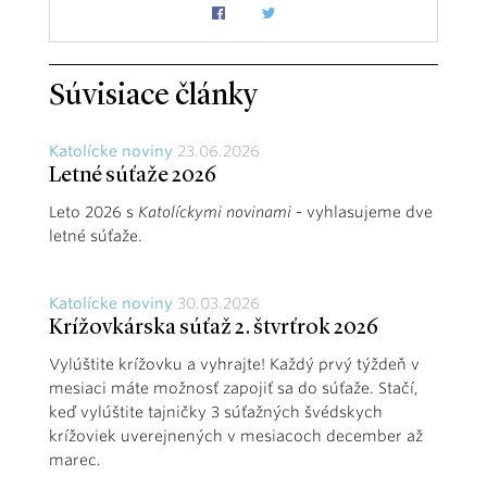
Súvisiace články
Katolícke noviny
23.06.2026
Letné súťaže 2026
Leto 2026 s
Katolíckymi novinami
- vyhlasujeme dve
letné súťaže.
Katolícke noviny
30.03.2026
Krížovkárska súťaž 2. štvrťrok 2026
Vylúštite krížovku a vyhrajte! Každý prvý týždeň v
mesiaci máte možnosť zapojiť sa do súťaže. Stačí,
keď vylúštite tajničky 3 súťažných švédskych
krížoviek uverejnených v mesiacoch december až
marec.