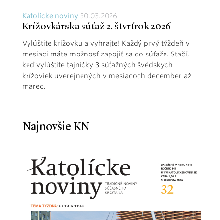
Katolícke noviny
30.03.2026
Krížovkárska súťaž 2. štvrťrok 2026
Vylúštite krížovku a vyhrajte! Každý prvý týždeň v
mesiaci máte možnosť zapojiť sa do súťaže. Stačí,
keď vylúštite tajničky 3 súťažných švédskych
krížoviek uverejnených v mesiacoch december až
marec.
Najnovšie KN