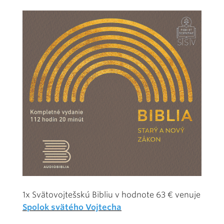
1x Svätovojtešskú Bibliu v hodnote 63 € venuje
Spolok svätého Vojtecha