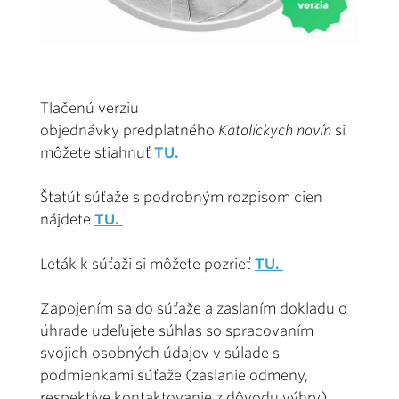
Tlačenú verziu
objednávky predplatného
Katolíckych novín
si
môžete stiahnuť
TU.
Štatút súťaže s podrobným rozpisom cien
nájdete
TU.
Leták k súťaži si môžete pozrieť
TU.
Zapojením sa do súťaže a zaslaním dokladu o
úhrade udeľujete súhlas so spracovaním
svojich osobných údajov v súlade s
podmienkami súťaže (zaslanie odmeny,
respektíve kontaktovanie z dôvodu výhry).