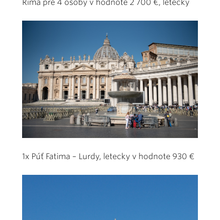
Ríma pre 4 osoby v hodnote 2 700 €, letecky
1x Púť Fatima – Lurdy, letecky v hodnote 930 €