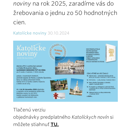
noviny
na rok 2025, zaradíme vás do
žrebovania o jednu zo 50 hodnotných
cien.
Katolícke noviny
30.10.2024
Tlačenú verziu
objednávky predplatného
Katolíckych novín
si
môžete stiahnuť
TU.