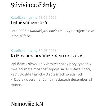
Súvisiace články
Katolícke noviny
23.06.2026
Letné súťaže 2026
Leto 2026 s
Katolíckymi novinami
- vyhlasujeme dve
letné súťaže.
Katolícke noviny
30.03.2026
Krížovkárska súťaž 2. štvrťrok 2026
Vylúštite krížovku a vyhrajte! Každý prvý týždeň v
mesiaci máte možnosť zapojiť sa do súťaže. Stačí,
keď vylúštite tajničky 3 súťažných švédskych
krížoviek uverejnených v mesiacoch december až
marec.
Najnovšie KN