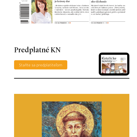
Predplatné KN
Staňte sa predplatiteľom