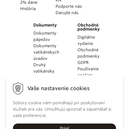
KN
2% dane
Podporte nás
História
Darujte nás
Dokumenty
Obchodné
podmienky
Dokumenty
Digitálne
pápežov
vydanie
Dokumenty
Obchodné
vatikánskych
podmienky
úradov
GDPR
Druhý
Používanie
vatikánsky
cookies
koncil
Dokumenty
Vaše nastavenie cookies
KBS
Kódex
Súbory cookie nám pomáhajú pri poskytovaní
kánonického
služieb pre vás. Umožňujú spoznať a zapamätať si
práva
vaše preferencie.
Katechizmus
Katolíckej
Prijať
cirkvi