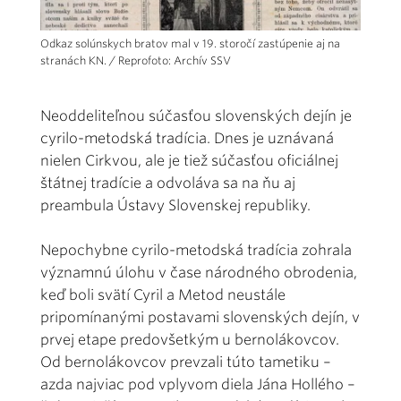
Odkaz solúnskych bratov mal v 19. storočí zastúpenie aj na
stranách KN. / Reprofoto: Archív SSV
Neoddeliteľnou súčasťou slovenských dejín je
cyrilo-metodská tradícia. Dnes je uznávaná
nielen Cirkvou, ale je tiež súčasťou oficiálnej
štátnej tradície a odvoláva sa na ňu aj
preambula Ústavy Slovenskej republiky.
Nepochybne cyrilo-metodská tradícia zohrala
významnú úlohu v čase národného obrodenia,
keď boli svätí Cyril a Metod neustále
pripomínanými postavami slovenských dejín, v
prvej etape predovšetkým u bernolákovcov.
Od bernolákovcov prevzali túto tametiku –
azda najviac pod vplyvom diela Jána Hollého –