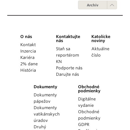
Archív
O nás
Kontaktujte
Katolícke
nás
noviny
Kontakt
Staň sa
Aktuálne
Inzercia
reportérom
číslo
Kariéra
KN
2% dane
Podporte nás
História
Darujte nás
Dokumenty
Obchodné
podmienky
Dokumenty
Digitálne
pápežov
vydanie
Dokumenty
Obchodné
vatikánskych
podmienky
úradov
GDPR
Druhý