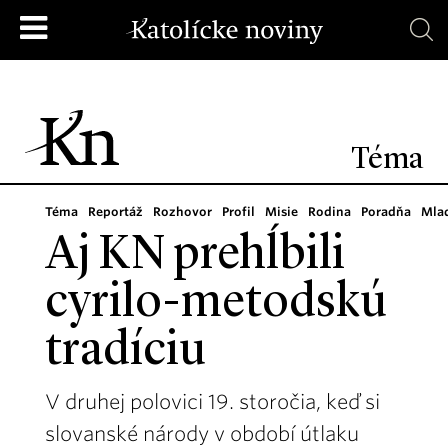
Téma
Téma
Reportáž
Rozhovor
Profil
Misie
Rodina
Poradňa
Mla
Aj KN prehĺbili
cyrilo-metodskú
tradíciu
V druhej polovici 19. storočia, keď si
slovanské národy v období útlaku