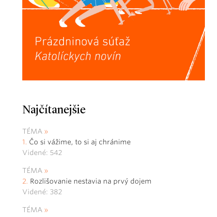
Najčítanejšie
TÉMA
Čo si vážime, to si aj chránime
Videné: 542
TÉMA
Rozlišovanie nestavia na prvý dojem
Videné: 382
TÉMA