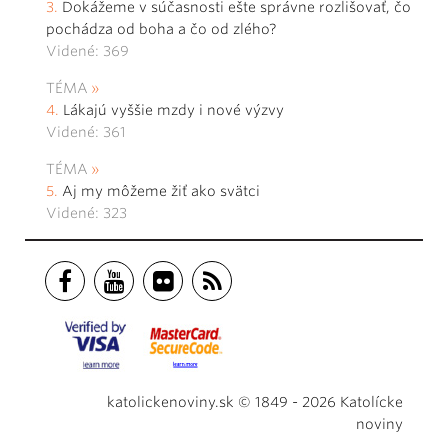
Dokážeme v súčasnosti ešte správne rozlišovať, čo
pochádza od boha a čo od zlého?
Videné: 369
TÉMA
Lákajú vyššie mzdy i nové výzvy
Videné: 361
TÉMA
Aj my môžeme žiť ako svätci
Videné: 323
katolickenoviny.sk © 1849 - 2026 Katolícke
noviny