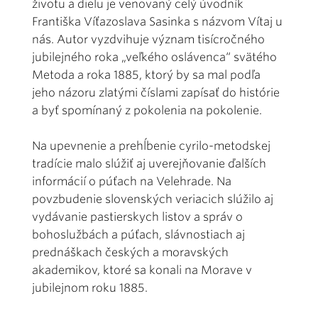
životu a dielu je venovaný celý úvodník
Františka Víťazoslava Sasinka s názvom Vítaj u
nás. Autor vyzdvihuje význam tisícročného
jubilejného roka „veľkého oslávenca“ svätého
Metoda a roka 1885, ktorý by sa mal podľa
jeho názoru zlatými číslami zapísať do histórie
a byť spomínaný z pokolenia na pokolenie.
Na upevnenie a prehĺbenie cyrilo-metodskej
tradície malo slúžiť aj uverejňovanie ďalších
informácií o púťach na Velehrade. Na
povzbudenie slovenských veriacich slúžilo aj
vydávanie pastierskych listov a správ o
bohoslužbách a púťach, slávnostiach aj
prednáškach českých a moravských
akademikov, ktoré sa konali na Morave v
jubilejnom roku 1885.