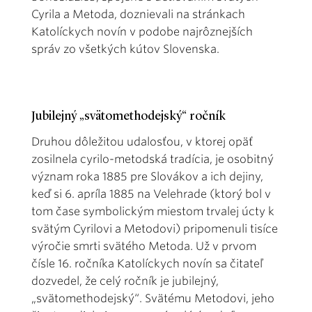
Cyrila a Metoda, doznievali na stránkach
Katolíckych novín v podobe najrôznejších
správ zo všetkých kútov Slovenska.
Jubilejný „svätomethodejský“ ročník
Druhou dôležitou udalosťou, v ktorej opäť
zosilnela cyrilo-metodská tradícia, je osobitný
význam roka 1885 pre Slovákov a ich dejiny,
keď si 6. apríla 1885 na Velehrade (ktorý bol v
tom čase symbolickým miestom trvalej úcty k
svätým Cyrilovi a Metodovi) pripomenuli tisíce
výročie smrti svätého Metoda. Už v prvom
čísle 16. ročníka Katolíckych novín sa čitateľ
dozvedel, že celý ročník je jubilejný,
„svätomethodejský“. Svätému Metodovi, jeho