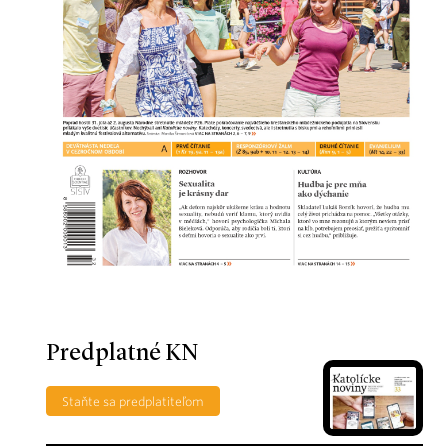
Predplatné KN
Staňte sa predplatiteľom