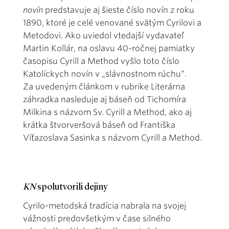
novín
predstavuje aj šieste číslo novín z roku
1890, ktoré je celé venované svätým Cyrilovi a
Metodovi. Ako uviedol vtedajší vydavateľ
Martin Kollár, na oslavu 40-ročnej pamiatky
časopisu Cyrill a Method vyšlo toto číslo
Katolíckych novín v „slávnostnom rúchu“.
Za uvedeným článkom v rubrike Literárna
záhradka nasleduje aj báseň od Tichomíra
Milkina s názvom Sv. Cyrill a Method, ako aj
krátka štvorveršová báseň od Františka
Víťazoslava Sasinka s názvom Cyrill a Method.
KN
spolutvorili dejiny
Cyrilo-metodská tradícia nabrala na svojej
vážnosti predovšetkým v čase silného