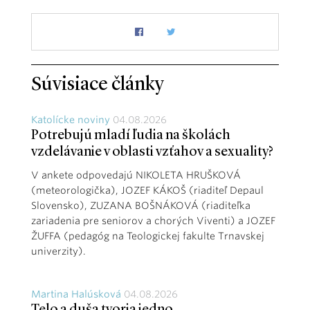
Súvisiace články
Katolícke noviny
04.08.2026
Potrebujú mladí ľudia na školách
vzdelávanie v oblasti vzťahov a sexuality?
V ankete odpovedajú NIKOLETA HRUŠKOVÁ
(meteorologička), JOZEF KÁKOŠ (riaditeľ Depaul
Slovensko), ZUZANA BOŠNÁKOVÁ (riaditeľka
zariadenia pre seniorov a chorých Viventi) a JOZEF
ŽUFFA (pedagóg na Teologickej fakulte Trnavskej
univerzity).
Martina Halúsková
04.08.2026
Telo a duša tvoria jedno