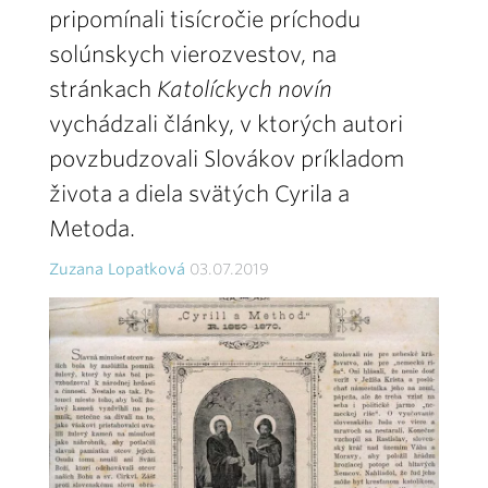
pripomínali tisícročie príchodu
solúnskych vierozvestov, na
stránkach
Katolíckych novín
vychádzali články, v ktorých autori
povzbudzovali Slovákov príkladom
života a diela svätých Cyrila a
Metoda.
Zuzana Lopatková
03.07.2019