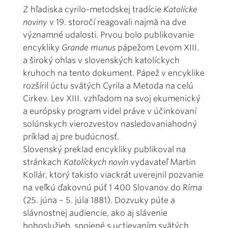
Z hľadiska cyrilo-metodskej tradície
Katolícke
noviny
v 19. storočí reagovali najmä na dve
významné udalosti. Prvou bolo publikovanie
encykliky
Grande munus
pápežom Levom XIII.
a široký ohlas v slovenských katolíckych
kruhoch na tento dokument. Pápež v encyklike
rozšíril úctu svätých Cyrila a Metoda na celú
Cirkev. Lev XIII. vzhľadom na svoj ekumenický
a európsky program videl práve v účinkovaní
solúnskych vierozvestov nasledovaniahodný
príklad aj pre budúcnosť.
Slovenský preklad encykliky publikoval na
stránkach
Katolíckych novín
vydavateľ Martin
Kollár, ktorý takisto viackrát uverejnil pozvanie
na veľkú ďakovnú púť 1 400 Slovanov do Ríma
(25. júna – 5. júla 1881). Dozvuky púte a
slávnostnej audiencie, ako aj slávenie
bohoslužieb, spojené s uctievaním svätých