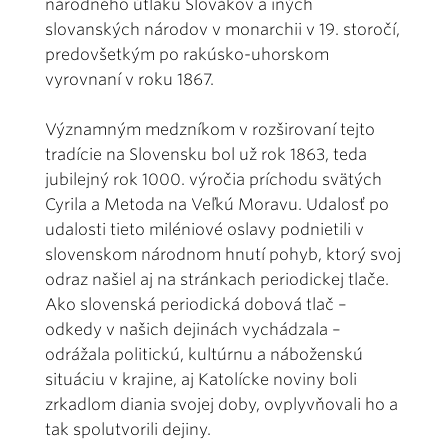
národného útlaku Slovákov a iných
slovanských národov v monarchii v 19. storočí,
predovšetkým po rakúsko-uhorskom
vyrovnaní v roku 1867.
Významným medzníkom v rozširovaní tejto
tradície na Slovensku bol už rok 1863, teda
jubilejný rok 1000. výročia príchodu svätých
Cyrila a Metoda na Veľkú Moravu. Udalosť po
udalosti tieto miléniové oslavy podnietili v
slovenskom národnom hnutí pohyb, ktorý svoj
odraz našiel aj na stránkach periodickej tlače.
Ako slovenská periodická dobová tlač –
odkedy v našich dejinách vychádzala –
odrážala politickú, kultúrnu a náboženskú
situáciu v krajine, aj Katolícke noviny boli
zrkadlom diania svojej doby, ovplyvňovali ho a
tak spolutvorili dejiny.