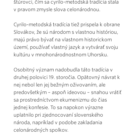
štúrovci, čím sa cyrilo-metodská tradícia stala
v pravom zmysle slova celonárodnou.
Cyrilo-metodská tradícia tiež prispela k obrane
Slovákov, že sú národom s vlastnou históriou,
majú právo bývať na vlastnom historickom
území, používať vlastný jazyk a vytvárať svoju
kultúru v mnohonárodnostnom Uhorsku.
Osobitný význam nadobudla táto tradícia v
druhej polovici 19. storočia. Opätovný návrat k
nej nebol len jej bežným oživovaním, ale
predovšetkým – aspoň ideovou – snahou vrátiť
sa prostredníctvom ekumenizmu do čias
jednej konfesie. To sa napokon výrazne
uplatnilo pri zjednocovaní slovenského
národa, napríklad v podobe zakladania
celonárodných spolkov.