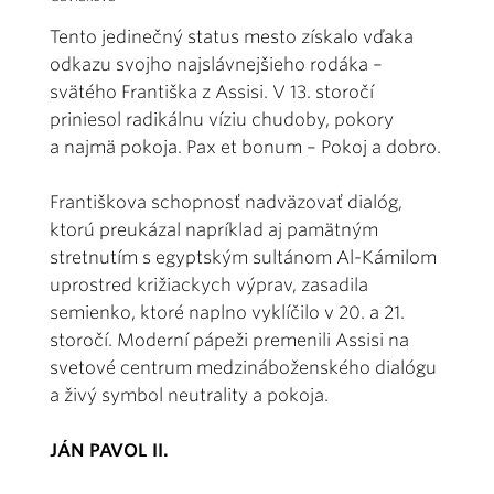
Tento jedinečný status mesto získalo vďaka
odkazu svojho najslávnejšieho rodáka –
svätého Františka z Assisi. V 13. storočí
priniesol radikálnu víziu chudoby, pokory
a najmä pokoja. Pax et bonum – Pokoj a dobro.
Františkova schopnosť nadväzovať dialóg,
ktorú preukázal napríklad aj pamätným
stretnutím s egyptským sultánom Al-Kámilom
uprostred križiackych výprav, zasadila
semienko, ktoré naplno vyklíčilo v 20. a 21.
storočí. Moderní pápeži premenili Assisi na
svetové centrum medzináboženského dialógu
a živý symbol neutrality a pokoja.
JÁN PAVOL II.