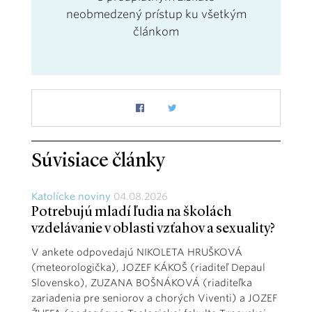
neobmedzený prístup ku všetkým
článkom
Súvisiace články
Katolícke noviny
04.08.2026
Potrebujú mladí ľudia na školách
vzdelávanie v oblasti vzťahov a sexuality?
V ankete odpovedajú NIKOLETA HRUŠKOVÁ
(meteorologička), JOZEF KÁKOŠ (riaditeľ Depaul
Slovensko), ZUZANA BOŠNÁKOVÁ (riaditeľka
zariadenia pre seniorov a chorých Viventi) a JOZEF