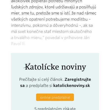
akokoľvek popierali potrebu mnohých
ľudských zdrojov, ktoré udržiavajú a posilňujú
mier, sme tu, pretože sme si istí, že nad rámec
všetkých opatrení potrebujeme modlitbu –
intenzívnu, pokornú a dôveryhodnú –, ak sa
má svet konečne stať miestom skutočného
a trvalého mieru,“ povedal v príhovore Ján
Pavol II.
Prečítajte si celý článok.
Zaregistrujte
sa
a predplaťte si
katolickenoviny.sk
online predplatné
S predplatným získate