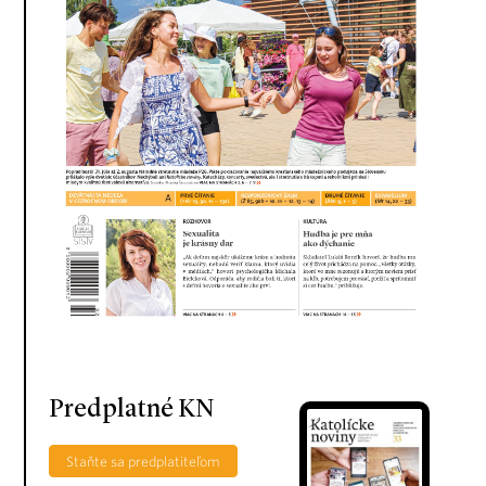
Predplatné KN
Staňte sa predplatiteľom