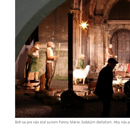
Boh sa pre nás stal synom Panny Márie, ľudským dieťaťom. Aby nás po