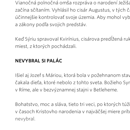
Vianočná polnočná omša rozpráva o narodení Ježiša 
začína sčítaním. Vyhlásil ho cisár Augustus, v tých
účinnejšie kontrolovať svoje územia. Aby mohol vyb
a zákony podľa svojich predstáv.
Keď Sýriu spravoval Kvirínius, cisárova predĺžená ruk
miest, z ktorých pochádzali.
NEVYBRAL SI PALÁC
Išiel aj Jozef s Máriou, ktorá bola v požehnanom stav
čakala dieťa, ktoré nebolo z tohto sveta. Božieho Syn
v Ríme, ale v bezvýznamnej stajni v Betleheme.
Bohatstvo, moc a sláva, tieto tri veci, po ktorých túži
v časoch Kristovho narodenia v najväčšej miere prí
nevybral.