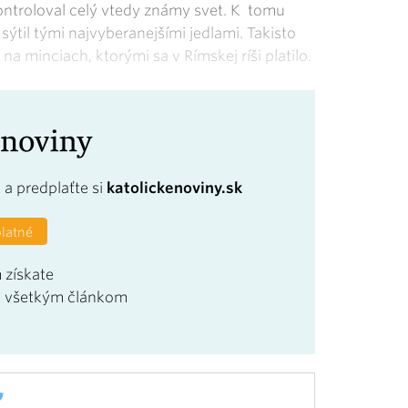
kontroloval celý vtedy známy svet. K tomu
til tými najvyberanejšími jedlami. Takisto
a minciach, ktorými sa v Rímskej ríši platilo.
a
a predplaťte si
katolickenoviny.sk
platné
 získate
u všetkým článkom