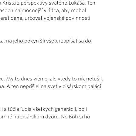
Krista z perspektívy svätého Lukáša. Ten
 časoch najmocnejší vládca, aby mohol
erať dane, určovať vojenské povinnosti
a, na jeho pokyn šli všetci zapísať sa do
e. My to dnes vieme, ale vtedy to nik netušil:
a. A ten neprišiel na svet v cisárskom paláci
li a túžia ľudia všetkých generácií, boli
tomné na cisárskom dvore. No Boh si ho