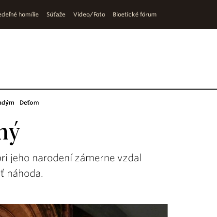
deľné homílie
Súťaže
Video/Foto
Bioetické fórum
adým
Deťom
ný
pri jeho narodení zámerne vzdal
yť náhoda.