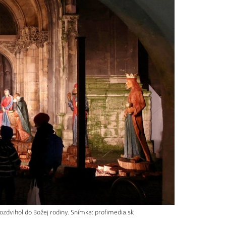
zdvihol do Božej rodiny. Snímka: profimedia.sk