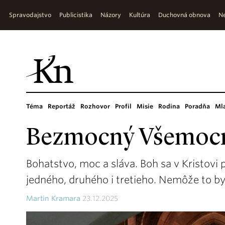
Spravodajstvo
Publicistika
Názory
Kultúra
Duchovná obnova
Ne
Téma
Reportáž
Rozhovor
Profil
Misie
Rodina
Poradňa
Ml
Bezmocný Všemoc
Bohatstvo, moc a sláva. Boh sa v Kristovi 
jedného, druhého i tretieho. Nemôže to b
Martin Kramara
23.12.2025