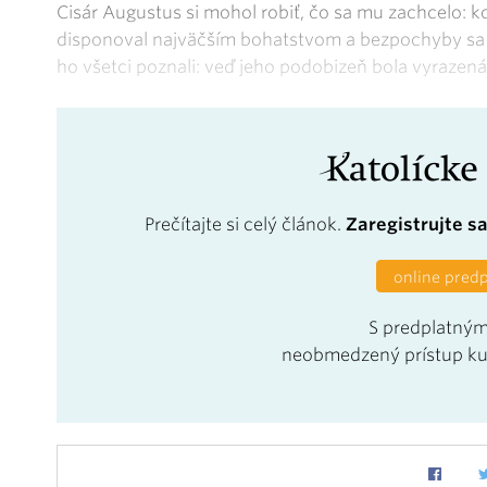
Cisár Augustus si mohol robiť, čo sa mu zachcelo: 
disponoval najväčším bohatstvom a bezpochyby sa sý
ho všetci poznali: veď jeho podobizeň bola vyrazená n
Prečítajte si celý článok.
Zaregistrujte s
online pred
S predplatným
neobmedzený prístup k