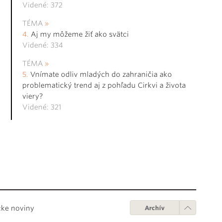
Videné: 372
TÉMA
Aj my môžeme žiť ako svätci
Videné: 334
TÉMA
Vnímate odliv mladých do zahraničia ako
problematický trend aj z pohľadu Cirkvi a života
viery?
Videné: 321
cke noviny
Archív