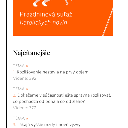
Najčítanejšie
TÉMA
Rozlišovanie nestavia na prvý dojem
Videné: 392
TÉMA
Dokážeme v súčasnosti ešte správne rozlišovať,
čo pochádza od boha a čo od zlého?
Videné: 377
TÉMA
Lákajú vyššie mzdy i nové výzvy