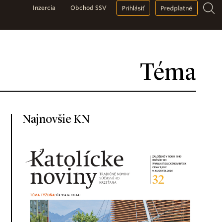
Inzercia
Obchod SSV
Prihlásiť
Predplatné
Téma
Najnovšie KN