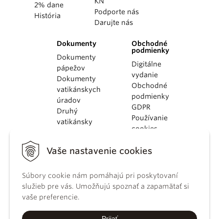
KN
2% dane
Podporte nás
História
Darujte nás
Dokumenty
Obchodné
podmienky
Dokumenty
Digitálne
pápežov
vydanie
Dokumenty
Obchodné
vatikánskych
podmienky
úradov
GDPR
Druhý
Používanie
vatikánsky
cookies
koncil
Dokumenty
Vaše nastavenie cookies
KBS
Kódex
Súbory cookie nám pomáhajú pri poskytovaní
kánonického
služieb pre vás. Umožňujú spoznať a zapamätať si
práva
vaše preferencie.
Katechizmus
Katolíckej
Prijať
cirkvi