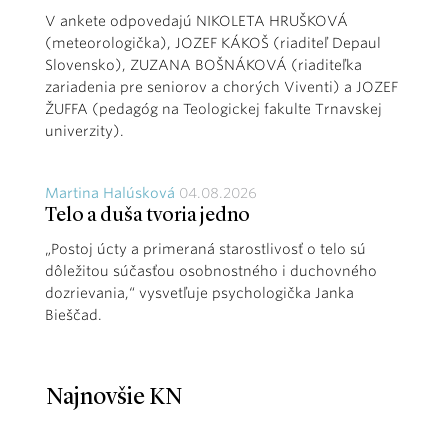
V ankete odpovedajú NIKOLETA HRUŠKOVÁ
(meteorologička), JOZEF KÁKOŠ (riaditeľ Depaul
Slovensko), ZUZANA BOŠNÁKOVÁ (riaditeľka
zariadenia pre seniorov a chorých Viventi) a JOZEF
ŽUFFA (pedagóg na Teologickej fakulte Trnavskej
univerzity).
Martina Halúsková
04.08.2026
Telo a duša tvoria jedno
„Postoj úcty a primeraná starostlivosť o telo sú
dôležitou súčasťou osobnostného i duchovného
dozrievania,“ vysvetľuje psychologička Janka
Bieščad.
Najnovšie KN