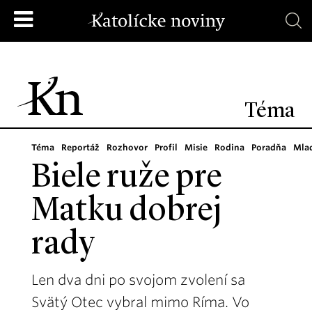
Téma
Téma
Reportáž
Rozhovor
Profil
Misie
Rodina
Poradňa
Mla
Biele ruže pre
Matku dobrej
rady
Len dva dni po svojom zvolení sa
Svätý Otec vybral mimo Ríma. Vo