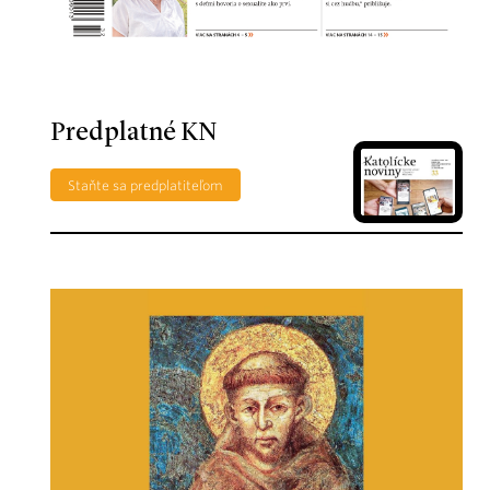
Predplatné KN
Staňte sa predplatiteľom