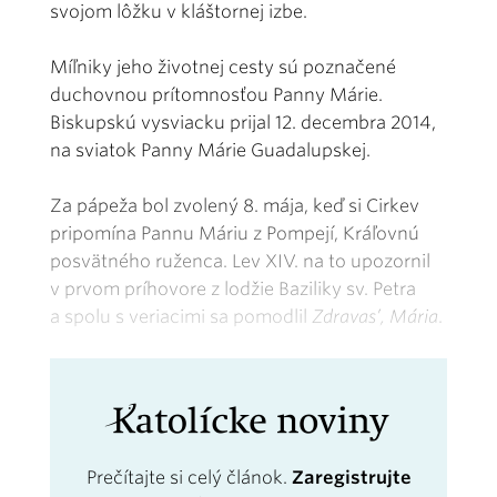
svojom lôžku v kláštornej izbe.
Míľniky jeho životnej cesty sú poznačené
duchovnou prítomnosťou Panny Márie.
Biskupskú vysviacku prijal 12. decembra 2014,
na sviatok Panny Márie Guadalupskej.
Za pápeža bol zvolený 8. mája, keď si Cirkev
pripomína Pannu Máriu z Pompejí, Kráľovnú
posvätného ruženca. Lev XIV. na to upozornil
v prvom príhovore z lodžie Baziliky sv. Petra
a spolu s veriacimi sa pomodlil
Zdravas’, Mária
.
Prečítajte si celý článok.
Zaregistrujte