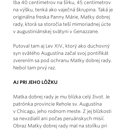
Iba 40 centimetrov na šírku, 45 centimetrov
na výšku, tenká ako vaječná škrupina. Taká je
originálna freska Panny Márie, Matky dobrej
rady, ktorá sa storočia teší mimoriadnej úcte
v augustiniánskej svätyni v Genazzane.
Putoval tam aj Lev XIV., ktorý ako duchovný
syn svätého Augustína začal svoj pontifikát
zverením sa pod ochranu Matky dobrej rady.
Nebol tam prvý raz.
AJ PRI JEHO LÔŽKU
Matka dobrej rady je mu blízka celý život. Je
patrónka provincie Rehole sv. Augustína
v Chicagu, jeho rodnom meste. Z jej blízkosti
sa nevzdialil ani počas peruánskych misií.
Obraz Matky dobrej rady mal na stolíku pri