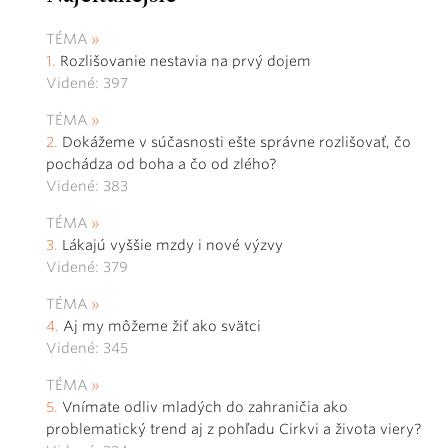
TÉMA
Rozlišovanie nestavia na prvý dojem
Videné: 397
TÉMA
Dokážeme v súčasnosti ešte správne rozlišovať, čo
pochádza od boha a čo od zlého?
Videné: 383
TÉMA
Lákajú vyššie mzdy i nové výzvy
Videné: 379
TÉMA
Aj my môžeme žiť ako svätci
Videné: 345
TÉMA
Vnímate odliv mladých do zahraničia ako
problematický trend aj z pohľadu Cirkvi a života viery?