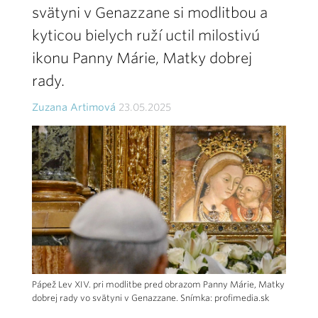
svätyni v Genazzane si modlitbou a
kyticou bielych ruží uctil milostivú
ikonu Panny Márie, Matky dobrej
rady.
Zuzana Artimová
23.05.2025
Pápež Lev XIV. pri modlitbe pred obrazom Panny Márie, Matky
dobrej rady vo svätyni v Genazzane. Snímka: profimedia.sk