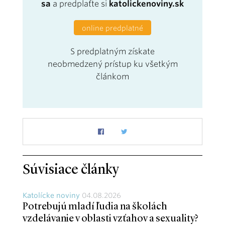
sa
a predplaťte si
katolickenoviny.sk
online predplatné
S predplatným získate
neobmedzený prístup ku všetkým
článkom
Súvisiace články
Katolícke noviny
04.08.2026
Potrebujú mladí ľudia na školách
vzdelávanie v oblasti vzťahov a sexuality?