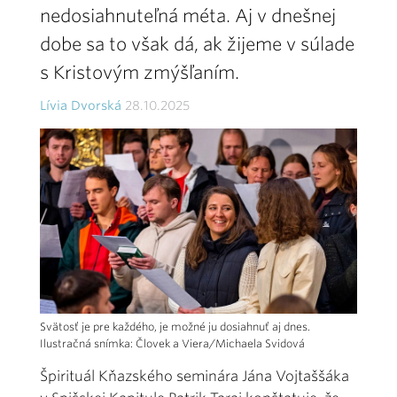
nedosiahnuteľná méta. Aj v dnešnej
dobe sa to však dá, ak žijeme v súlade
s Kristovým zmýšľaním.
Lívia Dvorská
28.10.2025
Svätosť je pre každého, je možné ju dosiahnuť aj dnes.
Ilustračná snímka: Človek a Viera/Michaela Svidová
Špirituál Kňazského seminára Jána Vojtaššáka