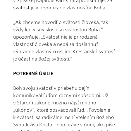
v Spišskej Kapitule Patrik Taraj konštatuje, že
svätosť je v prvom rade vlastnosťou Boha.
„Ak chceme hovoriť o svätosti človeka, tak
vždy len v súvislosti so svätosťou Boha,“
upozorňuje. „Svätosť nie je prirodzená
vlastnosť človeka a nedá sa dosiahnuť
výhradne vlastným úsilím. Kresťanská svätosť
je účasť na Božej svätosti.“
POTREBNÉ ÚSILIE
Boh svoju svätosť v priebehu dejín
komunikoval ľuďom rôznymi spôsobmi. Už
v Starom zákone možno nájsť mnoho
„úkonov“, ktoré posväcovali ľud. „Povolanie
k svätosti sa radikálne mení vtelením Božieho
Syna Ježiša Krista. Lebo práve v ňom, ako píše