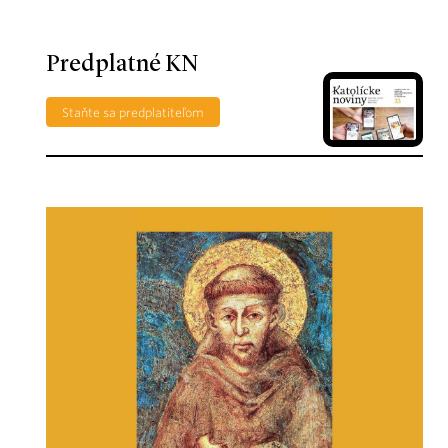
Predplatné KN
Staňte sa predplatiteľom