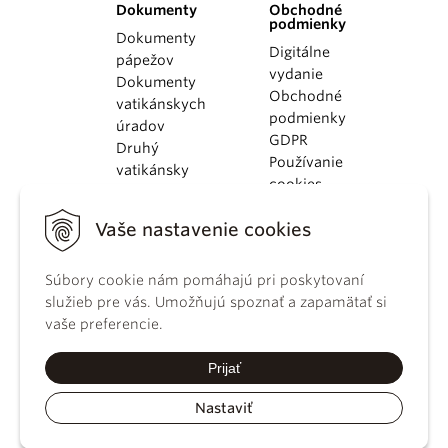
Dokumenty
Obchodné
podmienky
Dokumenty
Digitálne
pápežov
vydanie
Dokumenty
Obchodné
vatikánskych
podmienky
úradov
GDPR
Druhý
Používanie
vatikánsky
cookies
koncil
Dokumenty
Vaše nastavenie cookies
KBS
Kódex
Súbory cookie nám pomáhajú pri poskytovaní
kánonického
služieb pre vás. Umožňujú spoznať a zapamätať si
práva
vaše preferencie.
Katechizmus
Katolíckej
Prijať
cirkvi
Nastaviť