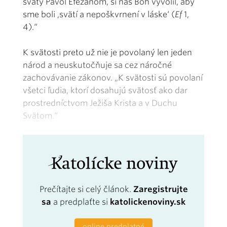
svätý Pavol Efezanom, si nás Boh vyvolil, aby
sme boli ,svätí a nepoškvrnení v láske‘ (
Ef
1,
4).“
K svätosti preto už nie je povolaný len jeden
národ a neuskutočňuje sa cez náročné
zachovávanie zákonov. „K svätosti sú povolaní
všetci ľudia, ktorí dosahujú svätosť ako dar
prostredníctvom Ježiša Krista a v Duchu
Svätom.“
Prečítajte si celý článok.
Zaregistrujte
sa
a predplaťte si
katolickenoviny.sk
online predplatné