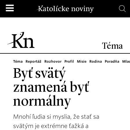
Téma
Téma
Reportáž
Rozhovor
Profil
Misie
Rodina
Poradňa
Mla
Byť svätý
znamená byť
normálny
Mnohí ľudia si myslia, že stať sa
svätým je extrémne ťažká a