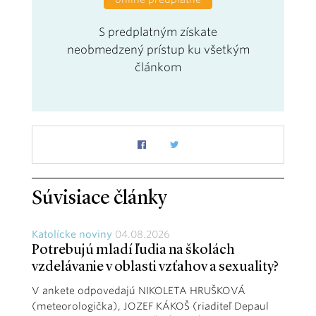
S predplatným získate
neobmedzený prístup ku všetkým
článkom
Súvisiace články
Katolícke noviny
04.08.2026
Potrebujú mladí ľudia na školách
vzdelávanie v oblasti vzťahov a sexuality?
V ankete odpovedajú NIKOLETA HRUŠKOVÁ
(meteorologička), JOZEF KÁKOŠ (riaditeľ Depaul