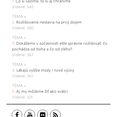
Čo si vážime, to si aj chránime
Videné: 542
TÉMA
Rozlišovanie nestavia na prvý dojem
Videné: 380
TÉMA
Dokážeme v súčasnosti ešte správne rozlišovať, čo
pochádza od boha a čo od zlého?
Videné: 367
TÉMA
Lákajú vyššie mzdy i nové výzvy
Videné: 361
TÉMA
Aj my môžeme žiť ako svätci
Videné: 321