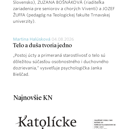
Slovensko), ZUZANA BOŠNÁKOVÁ (riaditeľka
zariadenia pre seniorov a chorých Viventi) a JOZEF
ŽUFFA (pedagóg na Teologickej fakulte Trnavskej
univerzity).
Martina Halúsková
04.08.2026
Telo a duša tvoria jedno
„Postoj úcty a primeraná starostlivosť o telo sú
dôležitou súčasťou osobnostného i duchovného
dozrievania,“ vysvetľuje psychologička Janka
Bieščad.
Najnovšie KN