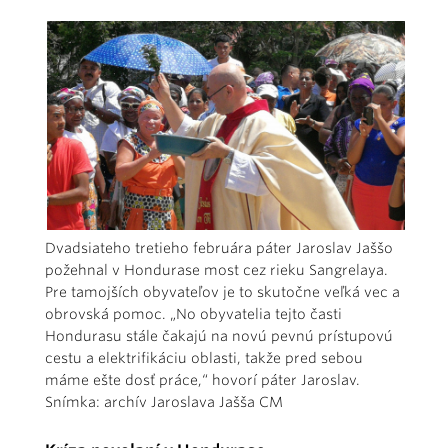
Dvadsiateho tretieho februára páter Jaroslav Jaššo
požehnal v Hondurase most cez rieku Sangrelaya.
Pre tamojších obyvateľov je to skutočne veľká vec a
obrovská pomoc. „No obyvatelia tejto časti
Hondurasu stále čakajú na novú pevnú prístupovú
cestu a elektrifikáciu oblasti, takže pred sebou
máme ešte dosť práce,“ hovorí páter Jaroslav.
Snímka: archív Jaroslava Jašša CM