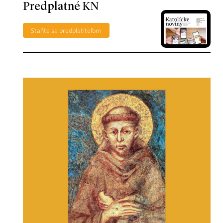
Predplatné KN
Staňte sa predplatiteľom