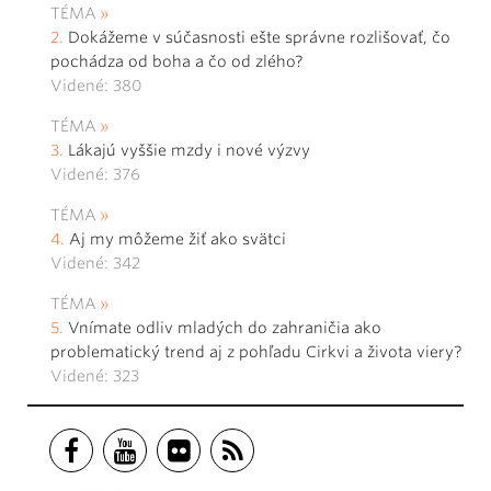
TÉMA
Dokážeme v súčasnosti ešte správne rozlišovať, čo
pochádza od boha a čo od zlého?
Videné: 380
TÉMA
Lákajú vyššie mzdy i nové výzvy
Videné: 376
TÉMA
Aj my môžeme žiť ako svätci
Videné: 342
TÉMA
Vnímate odliv mladých do zahraničia ako
problematický trend aj z pohľadu Cirkvi a života viery?
Videné: 323