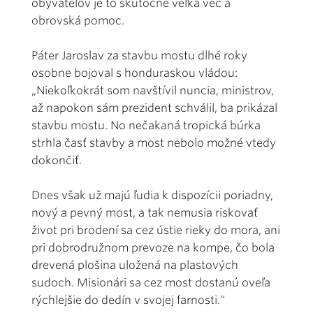
obyvateľov je to skutočne veľká vec a
obrovská pomoc.
Páter Jaroslav za stavbu mostu dlhé roky
osobne bojoval s honduraskou vládou:
„Niekoľkokrát som navštívil nuncia, ministrov,
až napokon sám prezident schválil, ba prikázal
stavbu mostu. No nečakaná tropická búrka
strhla časť stavby a most nebolo možné vtedy
dokončiť.
Dnes však už majú ľudia k dispozícii poriadny,
nový a pevný most, a tak nemusia riskovať
život pri brodení sa cez ústie rieky do mora, ani
pri dobrodružnom prevoze na kompe, čo bola
drevená plošina uložená na plastových
sudoch. Misionári sa cez most dostanú oveľa
rýchlejšie do dedín v svojej farnosti.“