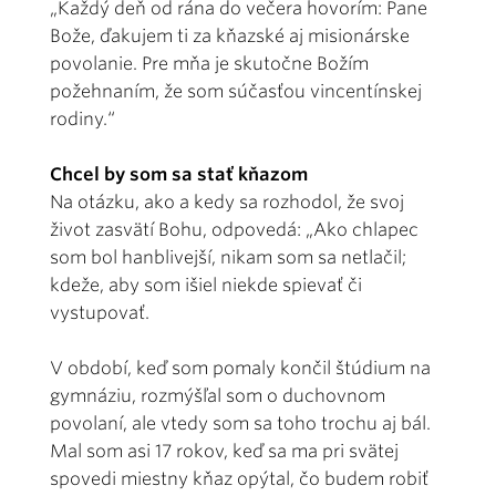
„Každý deň od rána do večera hovorím: Pane
Bože, ďakujem ti za kňazské aj misionárske
povolanie. Pre mňa je skutočne Božím
požehnaním, že som súčasťou vincentínskej
rodiny.“
Chcel by som sa stať kňazom
Na otázku, ako a kedy sa rozhodol, že svoj
život zasvätí Bohu, odpovedá: „Ako chlapec
som bol hanblivejší, nikam som sa netlačil;
kdeže, aby som išiel niekde spievať či
vystupovať.
V období, keď som pomaly končil štúdium na
gymnáziu, rozmýšľal som o duchovnom
povolaní, ale vtedy som sa toho trochu aj bál.
Mal som asi 17 rokov, keď sa ma pri svätej
spovedi miestny kňaz opýtal, čo budem robiť