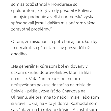
som sa totiž stretol v Hondurase so
spolubratom, ktorý vtedy pôsobil v Bolívii a
tamojšie podnebie a veľká nadmorská výška
spôsobovali jemu i ďalším misionárom vážne
zdravotné problémy.“
O tom, že misionári sú potrební aj tam, kde by
to nečakal, sa páter Jaroslav presvedčil už
onedlho.
„Na generálnej kúrii som bol evidovaný v
úzkom okruhu dobrovoľníkov, ktorí sa hlásili
na misie. V ďalšom roku – po mojom
neúspešnom pokuse dostať sa na misie do
Bolívie - prišla výzva ísť do Charkova na
Ukrajinu, ale pre mňa to neboli misie, lebo som
si vravel: Ukrajina – to je doma. Rozhodol som
sa však, že na tri roky to skúsim. A zostal som