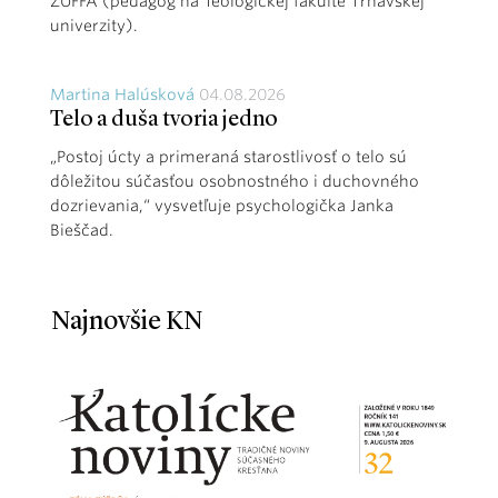
ŽUFFA (pedagóg na Teologickej fakulte Trnavskej
univerzity).
Martina Halúsková
04.08.2026
Telo a duša tvoria jedno
„Postoj úcty a primeraná starostlivosť o telo sú
dôležitou súčasťou osobnostného i duchovného
dozrievania,“ vysvetľuje psychologička Janka
Bieščad.
Najnovšie KN