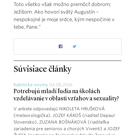
Toto všetko však možno premôcť dobrom;
Ježišom. Ako hovorí svätý Augustín –
nespokojné je moje srdce, kým nespočinie v
tebe, Pane.“
Súvisiace články
Katolícke noviny
04.08.2026
Potrebujú mladí ľudia na školách
vzdelávanie v oblasti vzťahov a sexuality?
V ankete odpovedajú NIKOLETA HRUŠKOVÁ
(meteorologička), JOZEF KÁKOŠ (riaditeľ Depaul
Slovensko), ZUZANA BOŠNÁKOVÁ (riaditeľka
zariadenia pre seniorov a chorých Viventi) a JOZEF