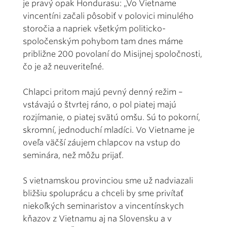
je pravý opak Hondurasu: „Vo Vietname
vincentíni začali pôsobiť v polovici minulého
storočia a napriek všetkým politicko-
spoločenským pohybom tam dnes máme
približne 200 povolaní do Misijnej spoločnosti,
čo je až neuveriteľné.
Chlapci pritom majú pevný denný režim –
vstávajú o štvrtej ráno, o pol piatej majú
rozjímanie, o piatej svätú omšu. Sú to pokorní,
skromní, jednoduchí mladíci. Vo Vietname je
oveľa väčší záujem chlapcov na vstup do
seminára, než môžu prijať.
S vietnamskou provinciou sme už nadviazali
bližšiu spoluprácu a chceli by sme privítať
niekoľkých seminaristov a vincentínskych
kňazov z Vietnamu aj na Slovensku a v