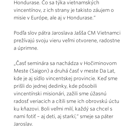
Hondurase. Čo sa týka vietnamských
vincentínov, z ich strany je takisto záujem o
misie v Európe, ale aj v Hondurase.“
Podľa slov pátra Jaroslava Jašša CM Vietnamci
prežívajú svoju vieru veľmi otvorene, radostne
a úprimne.
„Časť seminára sa nachádza v Hočiminovom
Meste (Saigon) a druhá časť v meste Da Lat,
kde je aj sídlo vincentskej provincie. Keď sme
prišli do jednej dedinky, kde pôsobili
vincentínski misionári, zažili sme úžasnú
radosť veriacich a cítili sme ich obrovskú úctu
ku kňazovi. Boli veľmi milí, každý sa chcel s
nami fotiť – aj deti, aj starkí,“ smeje sa páter
Jaroslav.