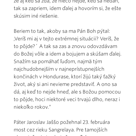
že aj keď sa zdá, že niečo nejde, keď sa nedarí,
tak sa zapriem, idem ďalej a hovorím si, že ešte
skúsim iné riešenie.
Beriem to tak, akoby sa ma Pán Boh pýtal:
,Veríš mi aj v tejto extrémnej situácii? Veríš, že
to pôjde?´ A tak sa zas a znovu odovzdávam
do Božej vôle a idem a bojujem a skúšam ďalej.
Snažím sa pomáhať ľuďom, najmä tým
najchudobnejším v najneprístupnejších
končinách v Hondurase, ktorí žijú taký ťažký
život, aký si ani nevieme predstaviť. A ono sa
dá, aj keď to nejde hneď, ale s Božou pomocou
to pôjde, hoci niektoré veci trvajú dlho, neraz i
niekoľko rokov.“
Páter Jaroslav Jaššo požehnal 23. februára
most cez rieku Sangrelaya. Pre tamojších