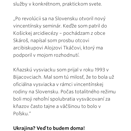
služby v konkrétnom, praktickom svete.
„Po revolúcii sa na Slovensku otvoril nový
vincentínsky seminár. Keďže som patril do
Košickej arcidiecézy – pochádzam z obce
Skároš, napísal som prosbu otcovi
arcibiskupovi Alojzovi Tkáčovi, ktorý ma
podporil v mojom rozhodnutí.
Kňazskú vysviacku som prijal v roku 1993 v
Bijacovciach. Mal som tú milosť, že to bola už
oficiálna vysviacka v rámci vincentínskej
rodiny na Slovensku. Počas totalitného režimu
boli moji rehoľní spolubratia vysväcovaní za
kňazov často tajne a väčšinou to bolo v
Poľsku.“
Ukrajina? Veď to budem doma!