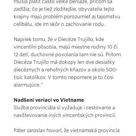
musia platiť často veľké peniaze, pričom sa
zadlžia; čo je tiež zložitejšie, obyvatelia tejto
krajiny majú problém porozumieť aj tajomstvu
celibátu, ide im skôr o zachovanie rodu.
Napriek tomu, že v Diecéze Trujillo, kde
vincentíni pôsobia, majú miestne rodiny 10 či
12 detí, duchovné povolania tam nie sú. Pritom
Diecéza Trujillo má dokopy len dve desiatky
diecéznych a rehoľných kňazov a okolo 500-
tisíc katolíkov. V tomto nepomere je to čosi
alarmujúce.“
Nadšení veriaci vo Vietname
Služba provinciála si vyžaduje i cestovanie a
navštevovanie iných vincentských provincií.
Páter Jaroslav hovorí, že vietnamská provincia