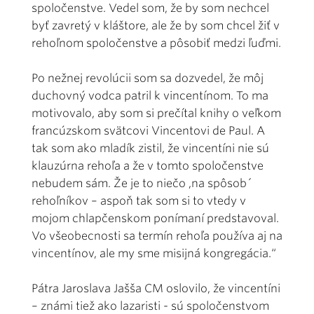
spoločenstve. Vedel som, že by som nechcel
byť zavretý v kláštore, ale že by som chcel žiť v
rehoľnom spoločenstve a pôsobiť medzi ľuďmi.
Po nežnej revolúcii som sa dozvedel, že môj
duchovný vodca patril k vincentínom. To ma
motivovalo, aby som si prečítal knihy o veľkom
francúzskom svätcovi Vincentovi de Paul. A
tak som ako mladík zistil, že vincentíni nie sú
klauzúrna rehoľa a že v tomto spoločenstve
nebudem sám. Že je to niečo ,na spôsob´
rehoľníkov – aspoň tak som si to vtedy v
mojom chlapčenskom ponímaní predstavoval.
Vo všeobecnosti sa termín rehoľa používa aj na
vincentínov, ale my sme misijná kongregácia.“
Pátra Jaroslava Jašša CM oslovilo, že vincentíni
– známi tiež ako lazaristi - sú spoločenstvom