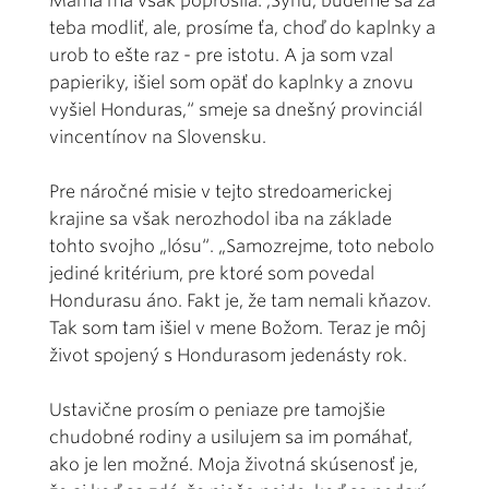
Mama ma však poprosila: ,Synu, budeme sa za
teba modliť, ale, prosíme ťa, choď do kaplnky a
urob to ešte raz - pre istotu. A ja som vzal
papieriky, išiel som opäť do kaplnky a znovu
vyšiel Honduras,“ smeje sa dnešný provinciál
vincentínov na Slovensku.
Pre náročné misie v tejto stredoamerickej
krajine sa však nerozhodol iba na základe
tohto svojho „lósu“. „Samozrejme, toto nebolo
jediné kritérium, pre ktoré som povedal
Hondurasu áno. Fakt je, že tam nemali kňazov.
Tak som tam išiel v mene Božom. Teraz je môj
život spojený s Hondurasom jedenásty rok.
Ustavične prosím o peniaze pre tamojšie
chudobné rodiny a usilujem sa im pomáhať,
ako je len možné. Moja životná skúsenosť je,