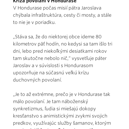
Kríza povolaní v Hondurase
V Hondurase počas misií pátra Jaroslava
chýbala infraštruktúra, cesty či mosty, a stále
to nie je v poriadku.
„Stáva sa, že do niektorej obce ideme 80
kilometrov päť hodín, no kedysi sa tam išlo tri
dni, lebo pred niekoľkými desiatkami rokov
tam skutočne nebolo nič,“ vysvetľuje páter
Jaroslav a v súvislosti s Hondurasom
upozorňuje na súčasnú veľkú krízu
duchovných povolaní.
„Je to až extrémne, prečo je v Hondurase tak
málo povolaní. Je tam náboženský
synkretizmus, ľudia si miešajú dokopy
kresťanstvo s animistickými zvykmi svojich
predkov, využívajúc služby šamanov, ktorým