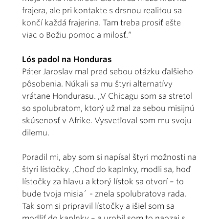
frajera, ale pri kontakte s drsnou realitou sa
končí každá frajerina. Tam treba prosiť ešte
viac o Božiu pomoc a milosť.“
Lós padol na Honduras
Páter Jaroslav mal pred sebou otázku ďalšieho
pôsobenia. Núkali sa mu štyri alternatívy
vrátane Hondurasu. „V Chicagu som sa stretol
so spolubratom, ktorý už mal za sebou misijnú
skúsenosť v Afrike. Vysvetľoval som mu svoju
dilemu.
Poradil mi, aby som si napísal štyri možnosti na
štyri lístočky. ,Choď do kaplnky, modli sa, hoď
lístočky za hlavu a ktorý lístok sa otvorí – to
bude tvoja misia´ - znela spolubratova rada.
Tak som si pripravil lístočky a išiel som sa
modliť do kaplnky – a urobil som to naozaj s