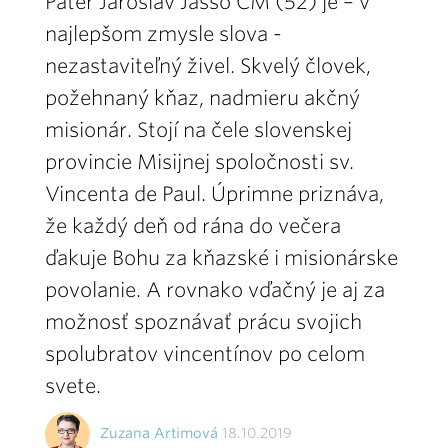
Páter Jaroslav Jaššo CM (52) je – v
najlepšom zmysle slova -
nezastaviteľný živel. Skvelý človek,
požehnaný kňaz, nadmieru akčný
misionár. Stojí na čele slovenskej
provincie Misijnej spoločnosti sv.
Vincenta de Paul. Úprimne priznáva,
že každý deň od rána do večera
ďakuje Bohu za kňazské i misionárske
povolanie. A rovnako vďačný je aj za
možnosť spoznávať prácu svojich
spolubratov vincentínov po celom
svete.
Zuzana Artimová
18.10.2019