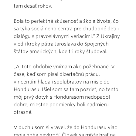
tam desať rokov.
Bola to perfektná skúsenosť a škola života, čo
sa týka sociálneho centra pre chudobné deti i
dialógu s pravoslávnymi veriacimi.“ Z Ukrajiny
viedli kroky pátra Jaroslava do Spojených
štátov amerických, kde tri roky študoval.
„Aj toto obdobie vnímam ako požehnané. V
čase, keď som písal dizertačnú prácu,
vincentíni hľadali spolubratov na misie do
Hondurasu. Išiel som sa tam pozrieť, no tento
môj prvý dotyk s Hondurasom nedopadol
dobre, miestne podmienky boli nadmieru
otrasné.
V duchu som si vravel, že do Hondurasu viac
moja noha nevkročí. Človek sa môže hrať na