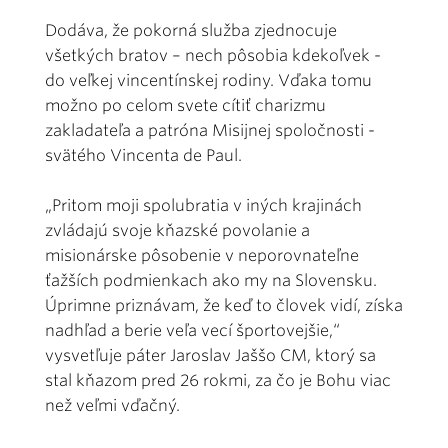
Dodáva, že pokorná služba zjednocuje
všetkých bratov – nech pôsobia kdekoľvek -
do veľkej vincentínskej rodiny. Vďaka tomu
možno po celom svete cítiť charizmu
zakladateľa a patróna Misijnej spoločnosti -
svätého Vincenta de Paul.
„Pritom moji spolubratia v iných krajinách
zvládajú svoje kňazské povolanie a
misionárske pôsobenie v neporovnateľne
ťažších podmienkach ako my na Slovensku.
Úprimne priznávam, že keď to človek vidí, získa
nadhľad a berie veľa vecí športovejšie,“
vysvetľuje páter Jaroslav Jaššo CM, ktorý sa
stal kňazom pred 26 rokmi, za čo je Bohu viac
než veľmi vďačný.