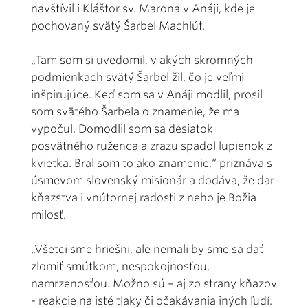
navštívil i Kláštor sv. Marona v Anáji, kde je
pochovaný svätý Šarbel Machlúf.
„Tam som si uvedomil, v akých skromných
podmienkach svätý Šarbel žil, čo je veľmi
inšpirujúce. Keď som sa v Anáji modlil, prosil
som svätého Šarbela o znamenie, že ma
vypočul. Domodlil som sa desiatok
posvätného ruženca a zrazu spadol lupienok z
kvietka. Bral som to ako znamenie,“ priznáva s
úsmevom slovenský misionár a dodáva, že dar
kňazstva i vnútornej radosti z neho je Božia
milosť.
„Všetci sme hriešni, ale nemali by sme sa dať
zlomiť smútkom, nespokojnosťou,
namrzenosťou. Možno sú – aj zo strany kňazov
- reakcie na isté tlaky či očakávania iných ľudí.