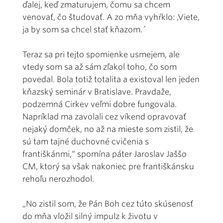
ďalej, keď zmaturujem, čomu sa chcem
venovať, čo študovať. A zo mňa vyhŕklo: ,Viete,
ja by som sa chcel stať kňazom.´
Teraz sa pri tejto spomienke usmejem, ale
vtedy som sa až sám zľakol toho, čo som
povedal. Bola totiž totalita a existoval len jeden
kňazský seminár v Bratislave. Pravdaže,
podzemná Cirkev veľmi dobre fungovala.
Napríklad ma zavolali cez víkend opravovať
nejaký domček, no až na mieste som zistil, že
sú tam tajné duchovné cvičenia s
františkánmi,“ spomína páter Jaroslav Jaššo
CM, ktorý sa však nakoniec pre františkánsku
rehoľu nerozhodol.
„No zistil som, že Pán Boh cez túto skúsenosť
do mňa vložil silný impulz k životu v