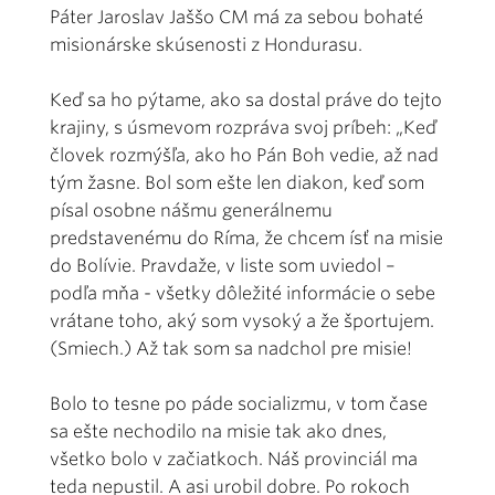
Páter Jaroslav Jaššo CM má za sebou bohaté
misionárske skúsenosti z Hondurasu.
Keď sa ho pýtame, ako sa dostal práve do tejto
krajiny, s úsmevom rozpráva svoj príbeh: „Keď
človek rozmýšľa, ako ho Pán Boh vedie, až nad
tým žasne. Bol som ešte len diakon, keď som
písal osobne nášmu generálnemu
predstavenému do Ríma, že chcem ísť na misie
do Bolívie. Pravdaže, v liste som uviedol –
podľa mňa - všetky dôležité informácie o sebe
vrátane toho, aký som vysoký a že športujem.
(Smiech.) Až tak som sa nadchol pre misie!
Bolo to tesne po páde socializmu, v tom čase
sa ešte nechodilo na misie tak ako dnes,
všetko bolo v začiatkoch. Náš provinciál ma
teda nepustil. A asi urobil dobre. Po rokoch