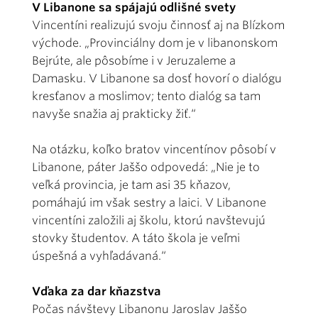
V Libanone sa spájajú odlišné svety
Vincentíni realizujú svoju činnosť aj na Blízkom
východe. „Provinciálny dom je v libanonskom
Bejrúte, ale pôsobíme i v Jeruzaleme a
Damasku. V Libanone sa dosť hovorí o dialógu
kresťanov a moslimov; tento dialóg sa tam
navyše snažia aj prakticky žiť.“
Na otázku, koľko bratov vincentínov pôsobí v
Libanone, páter Jaššo odpovedá: „Nie je to
veľká provincia, je tam asi 35 kňazov,
pomáhajú im však sestry a laici. V Libanone
vincentíni založili aj školu, ktorú navštevujú
stovky študentov. A táto škola je veľmi
úspešná a vyhľadávaná.“
Vďaka za dar kňazstva
Počas návštevy Libanonu Jaroslav Jaššo