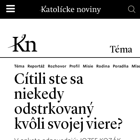
Téma
Téma
Reportáž
Rozhovor
Profil
Misie
Rodina
Poradňa
Mla
Cítili ste sa
niekedy
odstrkovaný
kvôli svojej viere?