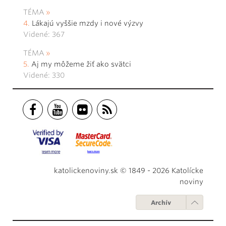
TÉMA
Lákajú vyššie mzdy i nové výzvy
Videné: 367
TÉMA
Aj my môžeme žiť ako svätci
Videné: 330
katolickenoviny.sk © 1849 - 2026 Katolícke
noviny
Archív