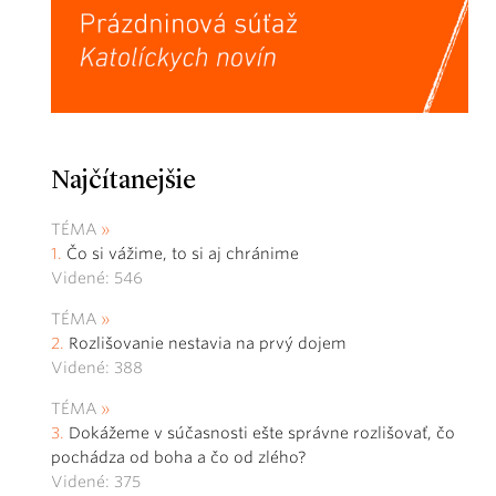
Najčítanejšie
TÉMA
Čo si vážime, to si aj chránime
Videné: 546
TÉMA
Rozlišovanie nestavia na prvý dojem
Videné: 388
TÉMA
Dokážeme v súčasnosti ešte správne rozlišovať, čo
pochádza od boha a čo od zlého?
Videné: 375