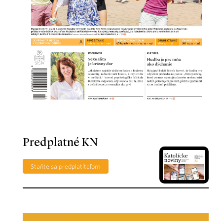
Predplatné KN
Staňte sa predplatiteľom