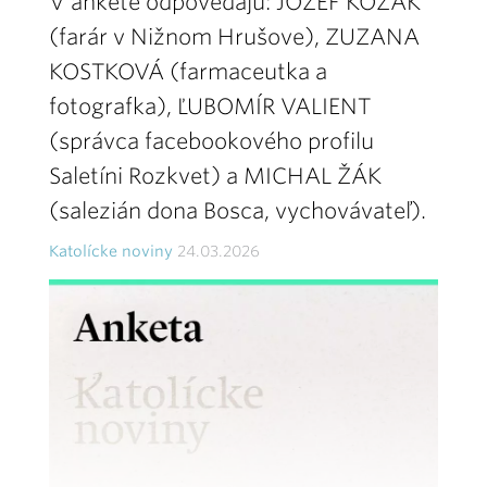
V ankete odpovedajú: JOZEF KOZÁK
(farár v Nižnom Hrušove), ZUZANA
KOSTKOVÁ (farmaceutka a
fotografka), ĽUBOMÍR VALIENT
(správca facebookového profilu
Saletíni Rozkvet) a MICHAL ŽÁK
(salezián dona Bosca, vychovávateľ).
Katolícke noviny
24.03.2026