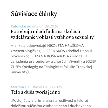
Súvisiace články
Katolícke noviny
04.08.2026
Potrebujú mladí ľudia na školách
vzdelávanie v oblasti vzťahov a sexuality?
V ankete odpovedajú NIKOLETA HRUŠKOVÁ
(meteorologička), JOZEF KÁKOŠ (riaditeľ Depaul
Slovensko), ZUZANA BOŠNÁKOVÁ (riaditeľka
zariadenia pre seniorov a chorých Viventi) a JOZEF
ŽUFFA (pedagóg na Teologickej fakulte Trnavskej
univerzity).
Martina Halúsková
04.08.2026
Telo a duša tvoria jedno
„Postoj úcty a primeraná starostlivosť o telo sú
dôležitou súčasťou osobnostného i duchovného