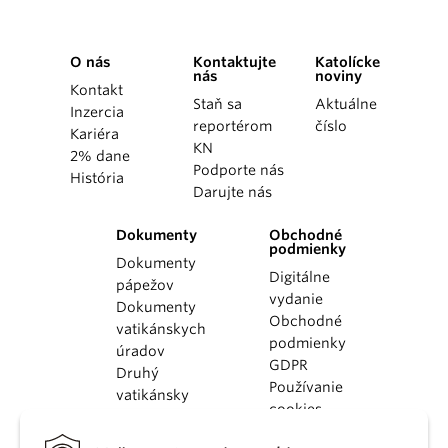
O nás
Kontaktujte
Katolícke
nás
noviny
Kontakt
Staň sa
Aktuálne
Inzercia
reportérom
číslo
Kariéra
KN
2% dane
Podporte nás
História
Darujte nás
Dokumenty
Obchodné
podmienky
Dokumenty
Digitálne
pápežov
vydanie
Dokumenty
Obchodné
vatikánskych
podmienky
úradov
GDPR
Druhý
Používanie
vatikánsky
cookies
koncil
Dokumenty