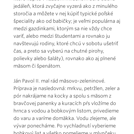
jedáleň, ktorá zvyčajne vyzerá ako z minulého
storočia a môžete v nej kúpiť typické poľské
špeciality ako od babičky; je veľmi populárna aj
medzi gazdinkami, ktorým sa nie vždy chce
variť, alebo medzi študentami a rovnako ju
navštevujú rodiny, ktoré chcú v sobotu ušetriť
čas, a preto sa vyberú na chutné pirohy,
polievky alebo šaláty), rovnako ako aj plnené
mäsom či špenátom.
Ján Pavol II. mal rád mäsovo-zeleninové.
Príprava je nasledovná: mrkvu, petržlen, zeler a
pór nakrájame na kocky a spolu s mäsom z
bravčovej panenky a kuracích pŕs vložíme do
hrnca s vodou a bobkovým listom, privedieme
do varu a varíme domäkka. Vodu zlejeme, ale
vývar ponecháme. Po vychladnutí vyberieme
bobkový list a všetko pomelieme v mlynčeku