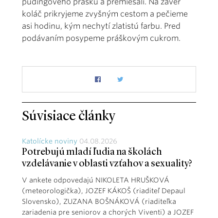
pudingového prášku a premiešali. Na záver
koláč prikryjeme zvyšným cestom a pečieme
asi hodinu, kým nechytí zlatistú farbu. Pred
podávaním posypeme práškovým cukrom.
Súvisiace články
Katolícke noviny
04.08.2026
Potrebujú mladí ľudia na školách
vzdelávanie v oblasti vzťahov a sexuality?
V ankete odpovedajú NIKOLETA HRUŠKOVÁ
(meteorologička), JOZEF KÁKOŠ (riaditeľ Depaul
Slovensko), ZUZANA BOŠNÁKOVÁ (riaditeľka
zariadenia pre seniorov a chorých Viventi) a JOZEF