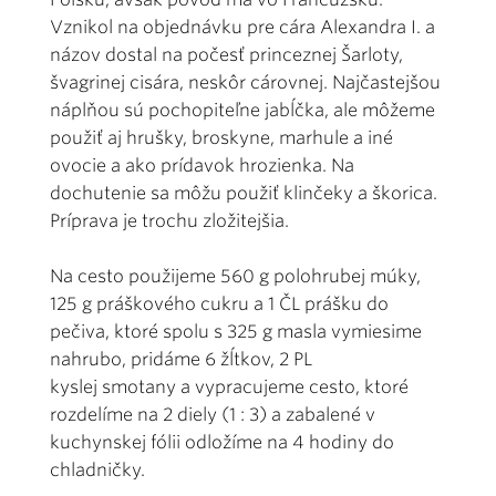
Vznikol na objednávku pre cára Alexandra I. a
názov dostal na počesť princeznej Šarloty,
švagrinej cisára, neskôr cárovnej. Najčastejšou
náplňou sú pochopiteľne jabĺčka, ale môžeme
použiť aj hrušky, broskyne, marhule a iné
ovocie a ako prídavok hrozienka. Na
dochutenie sa môžu použiť klinčeky a škorica.
Príprava je trochu zložitejšia.
Na cesto použijeme 560 g polohrubej múky,
125 g práškového cukru a 1 ČL prášku do
pečiva, ktoré spolu s 325 g masla vymiesime
nahrubo, pridáme 6 žĺtkov, 2 PL
kyslej smotany a vypracujeme cesto, ktoré
rozdelíme na 2 diely (1 : 3) a zabalené v
kuchynskej fólii odložíme na 4 hodiny do
chladničky.