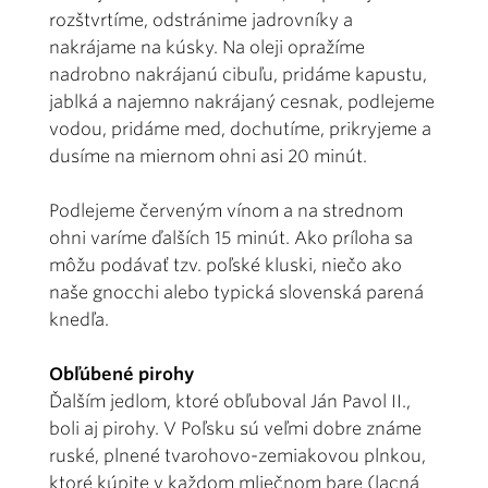
rozštvrtíme, odstránime jadrovníky a
nakrájame na kúsky. Na oleji opražíme
nadrobno nakrájanú cibuľu, pridáme kapustu,
jablká a najemno nakrájaný cesnak, podlejeme
vodou, pridáme med, dochutíme, prikryjeme a
dusíme na miernom ohni asi 20 minút.
Podlejeme červeným vínom a na strednom
ohni varíme ďalších 15 minút. Ako príloha sa
môžu podávať tzv. poľské kluski, niečo ako
naše gnocchi alebo typická slovenská parená
knedľa.
Obľúbené pirohy
Ďalším jedlom, ktoré obľuboval Ján Pavol II.,
boli aj pirohy. V Poľsku sú veľmi dobre známe
ruské, plnené tvarohovo-zemiakovou plnkou,
ktoré kúpite v každom mliečnom bare (lacná