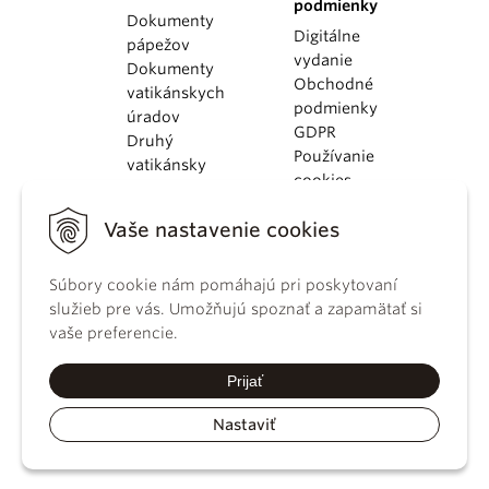
podmienky
Dokumenty
Digitálne
pápežov
vydanie
Dokumenty
Obchodné
vatikánskych
podmienky
úradov
GDPR
Druhý
Používanie
vatikánsky
cookies
koncil
Dokumenty
Vaše nastavenie cookies
KBS
Kódex
kánonického
Súbory cookie nám pomáhajú pri poskytovaní
práva
služieb pre vás. Umožňujú spoznať a zapamätať si
Katechizmus
vaše preferencie.
Katolíckej
cirkvi
Prijať
Nastaviť