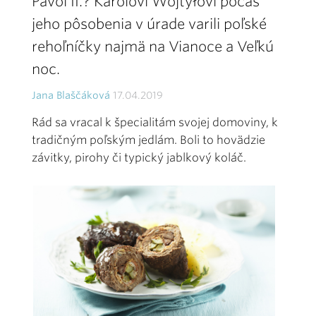
Pavol II.? Karolovi Wojtyłovi počas
jeho pôsobenia v úrade varili poľské
rehoľníčky najmä na Vianoce a Veľkú
noc.
Jana Blaščáková
17.04.2019
Rád sa vracal k špecialitám svojej domoviny, k
tradičným poľským jedlám. Boli to hovädzie
závitky, pirohy či typický jablkový koláč.