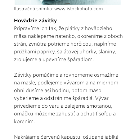
Ilustračná snímka: www.istockphoto.com
Hovädzie závitky
Pripravíme ich tak, že plátky z hovädzieho
mäsa naklepeme natenko, okoreníme z oboch
strán, zvnútra potrieme horčicou, naplníme
prúžkami papriky, šalátovej uhorky, slaniny,
zrolujeme a upevníme špáradlom.
Závitky pomúčime a rovnomerne osmažíme
na masle, podlejeme vývarom a na miernom
ohni dusíme asi hodinu, potom mäso
vyberieme a odstránime špáradlá. Vývar
privedieme do varu a zalejeme smotanou,
omáčku môžeme zahustiť a ochutiť soľou a
korením.
Nakrájame červenú kapustu, ošúpané jablká