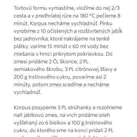
Tortovú formu vymastíme, vložíme do nej 2/3
cesta a v predhriatej rúre na 180 °C pečieme 8
minút. Korpus necháme vychladnúť. Plnku
vyrobíme z 10 očistených a rozštvrtených jabĺk
bez jadrovníka, ktoré nakrájame na tenké
plátky, varíme 15 minút v 60 ml vody bez
miešania v hrnci prikrytom pokrievkou. Do
zmesi pridáme 2 ČL škorice, 2 PL
zemiakového škrobu, 3 PL citrónovej šťavy a
200 g trstinového cukru, povaríme asi 2
minúty, potom zmes scedíme a necháme
vychladnúť.
Korpus posypeme 3 PL strúhanky a rozotrieme
naň jablkovú zmes, na vrch pridáme sneh
vyšľahaný zo 6 bielkov a 100 g trstinového
cukru, do ktorého sme na konci pridali 2 PL