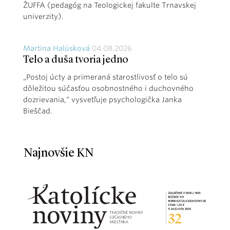
ŽUFFA (pedagóg na Teologickej fakulte Trnavskej
univerzity).
Martina Halúsková
04.08.2026
Telo a duša tvoria jedno
„Postoj úcty a primeraná starostlivosť o telo sú
dôležitou súčasťou osobnostného i duchovného
dozrievania,“ vysvetľuje psychologička Janka
Bieščad.
Najnovšie KN