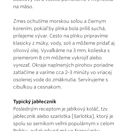
na mäso.
Zmes ochutíme morskou soľou a čiernym
korením, pokiaľ by plnka bola príliš suchá,
prilejeme vývar. Cesto na plnku pripravíme
klasicky z múky, vody, soli a môžeme pridať aj
olivový olej. Vyvaľkáme na 3 mm, kolieska s
priemerom 8 cm môžeme vykrojiť alebo
vyrezať. Okraje naplnených pirohov poriadne
zatlačíme a varíme cca 2-3 minúty vo vriacej
osolenej vode do zmäknutia. Servírujeme s
cibuľkou a cesnakom.
Typický jabłecznik
Posledným receptom je jablkový koláč, tzv.
jabłecznik alebo szarlotka [šarlotka], ktorý je
spolu so sernikom veľmi populárnym v celom
Poľsku, avšak pôvod má vo Francúzsku.