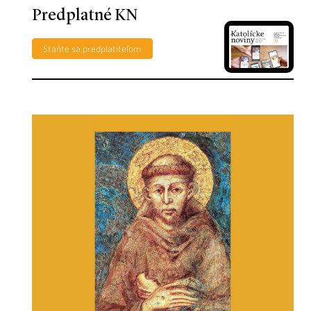
Predplatné KN
Staňte sa predplatiteľom