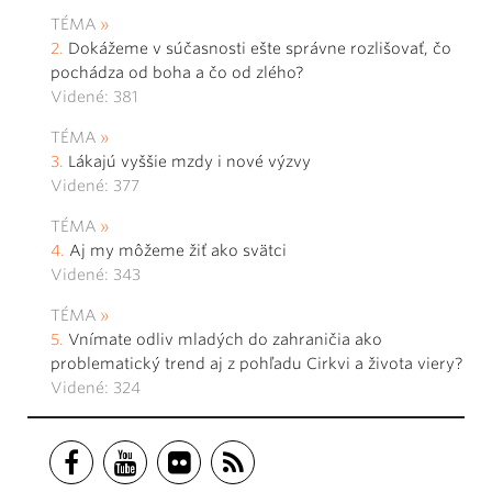
TÉMA
Dokážeme v súčasnosti ešte správne rozlišovať, čo
pochádza od boha a čo od zlého?
Videné: 381
TÉMA
Lákajú vyššie mzdy i nové výzvy
Videné: 377
TÉMA
Aj my môžeme žiť ako svätci
Videné: 343
TÉMA
Vnímate odliv mladých do zahraničia ako
problematický trend aj z pohľadu Cirkvi a života viery?
Videné: 324