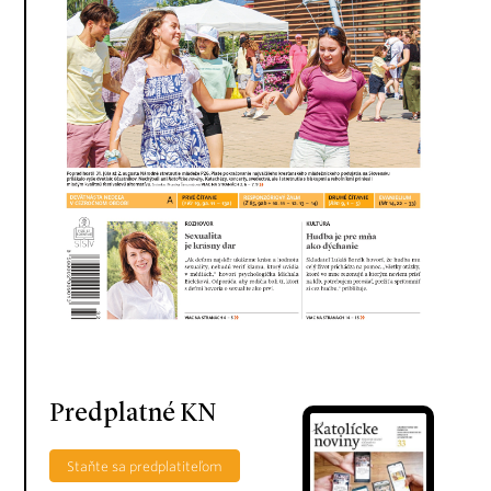
Predplatné KN
Staňte sa predplatiteľom