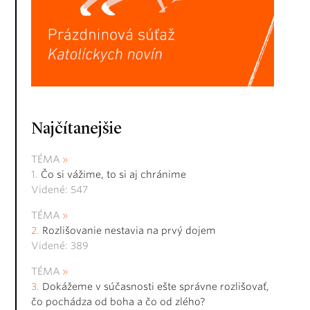
Najčítanejšie
TÉMA
Čo si vážime, to si aj chránime
Videné: 547
TÉMA
Rozlišovanie nestavia na prvý dojem
Videné: 389
TÉMA
Dokážeme v súčasnosti ešte správne rozlišovať,
čo pochádza od boha a čo od zlého?