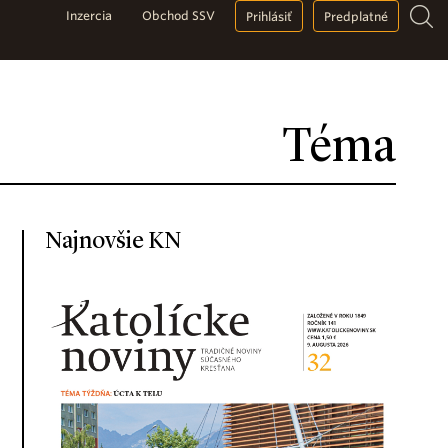
Inzercia
Obchod SSV
Prihlásiť
Predplatné
Téma
Najnovšie KN