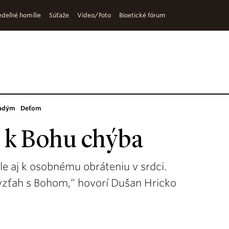
deľné homílie
Súťaže
Video/Foto
Bioetické fórum
adým
Deťom
 k Bohu chýba
le aj k osobnému obráteniu v srdci.
e vzťah s Bohom,“ hovorí Dušan Hricko