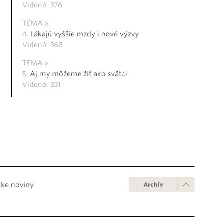
Videné: 376
TÉMA
Lákajú vyššie mzdy i nové výzvy
Videné: 368
TÉMA
Aj my môžeme žiť ako svätci
Videné: 331
cke noviny
Archív