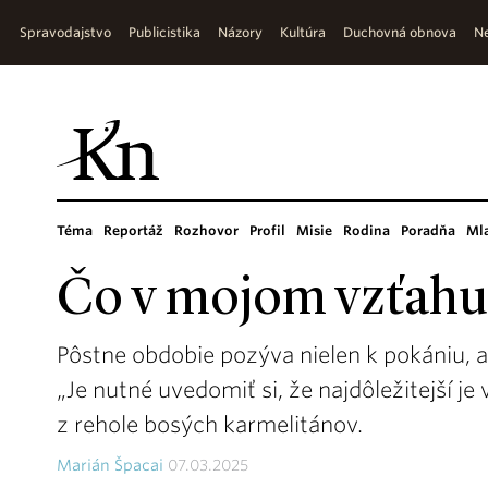
Spravodajstvo
Publicistika
Názory
Kultúra
Duchovná obnova
Ne
Téma
Reportáž
Rozhovor
Profil
Misie
Rodina
Poradňa
Ml
Čo v mojom vzťahu
Pôstne obdobie pozýva nielen k pokániu, a
„Je nutné uvedomiť si, že najdôležitejší j
z rehole bosých karmelitánov.
Marián Špacai
07.03.2025