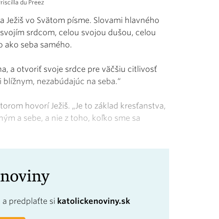
iscilla du Preez
a Ježiš vo Svätom písme. Slovami hlavného
 svojím srdcom, celou svojou dušou, celou
ho ako seba samého.
 a otvoriť svoje srdce pre väčšiu citlivosť
 blížnym, nezabúdajúc na seba.“
orom hovorí Ježiš. „Je to základ kresťanstva,
ým a sebe, a nie z toho, koľko sme sa
a
a predplaťte si
katolickenoviny.sk