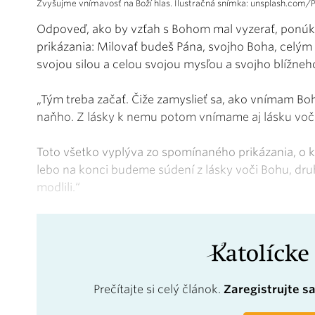
Zvyšujme vnímavosť na Boží hlas. Ilustračná snímka: unsplash.com/Pr
Odpoveď, ako by vzťah s Bohom mal vyzerať, ponúk
prikázania: Milovať budeš Pána, svojho Boha, celým
svojou silou a celou svojou mysľou a svojho blížne
„Tým treba začať. Čiže zamyslieť sa, ako vnímam Boha,
naňho. Z lásky k nemu potom vnímame aj lásku voči
Toto všetko vyplýva zo spomínaného prikázania, o kt
lebo na konci budeme súdení z lásky voči Bohu, druh
modlili.“
Prečítajte si celý článok.
Zaregistrujte s