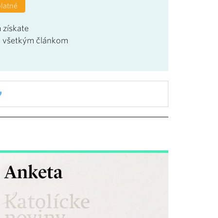
platné
 získate
u všetkým článkom