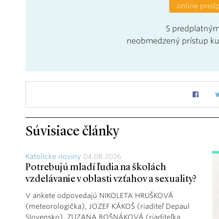
online pred
S predplatným
neobmedzený prístup k
Súvisiace články
Katolícke noviny
04.08.2026
Potrebujú mladí ľudia na školách
vzdelávanie v oblasti vzťahov a sexuality?
V ankete odpovedajú NIKOLETA HRUŠKOVÁ
(meteorologička), JOZEF KÁKOŠ (riaditeľ Depaul
Slovensko), ZUZANA BOŠNÁKOVÁ (riaditeľka