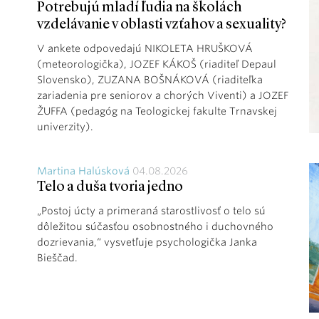
Potrebujú mladí ľudia na školách
vzdelávanie v oblasti vzťahov a sexuality?
V ankete odpovedajú NIKOLETA HRUŠKOVÁ
(meteorologička), JOZEF KÁKOŠ (riaditeľ Depaul
Slovensko), ZUZANA BOŠNÁKOVÁ (riaditeľka
zariadenia pre seniorov a chorých Viventi) a JOZEF
ŽUFFA (pedagóg na Teologickej fakulte Trnavskej
univerzity).
Martina Halúsková
04.08.2026
Telo a duša tvoria jedno
„Postoj úcty a primeraná starostlivosť o telo sú
dôležitou súčasťou osobnostného i duchovného
dozrievania,“ vysvetľuje psychologička Janka
Bieščad.