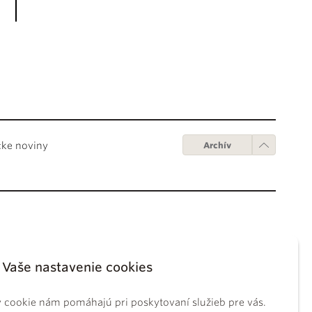
cke noviny
Archív
Obchodné podmienky
ápežov
Digitálne vydanie
Vaše nastavenie cookies
tikánskych úradov
Obchodné podmienky
sky koncil
GDPR
 cookie nám pomáhajú pri poskytovaní služieb pre vás.
BS
Používanie cookies