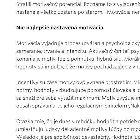
Stratili motivačný potenciál. Poznáme to z vyjadren
nestane a všetko zostane po starom.“ Motivácia n
Nie najlepšie nastavená motivácia
Motivácia vyjadruje proces utvárania psychologický
zameranie, trvanie a intenzitu. Aktivačný činiteľ, p
konania je motív. Ide o pohnútku, hybnú silu. Morá
hodnoty sú impulzy, čiže motívy pochádzajúce z vnú
Incentívy sú zase motívy ovplyvnené prostredím, v 
normy, hodnoty vzbudzujúce pozornosť človeka a o
sa snaží pre seba vyťažiť maximum. Motív zvyšuje in
obsah správania. Je jeho regulačným činiteľom (Na
Otázka znie, čo je dnes v rebríčku hodnôt a potrieb 
umiestňujú ľudsky dekadentné motívy túžby po moci
Výsledok je pre spoločnosť devastačný. Hodnota ľu