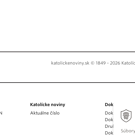
katolickenoviny.sk © 1849 - 2026 Katolí
Katolícke noviny
Dokumenty
KN
Aktuálne číslo
Dokumenty p
Dokumenty va
Druhý vatikán
Súbory
Dokumenty K