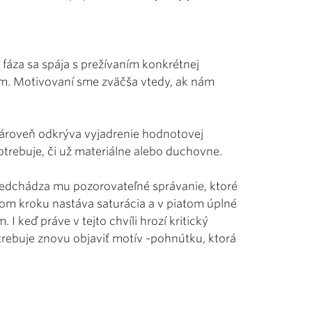
fáza sa spája s prežívaním konkrétnej
om. Motivovaní sme zväčša vtedy, ak nám
 zároveň odkrýva vyjadrenie hodnotovej
otrebuje, či už materiálne alebo duchovne.
Predchádza mu pozorovateľné správanie, ktoré
rtom kroku nastáva saturácia a v piatom úplné
 keď práve v tejto chvíli hrozí kritický
trebuje znovu objaviť motív -pohnútku, ktorá