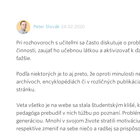
Peter Slovák
24.02.2020
Pri rozhovoroch s učiteľmi sa často diskutuje o prob
činnosti, zaujať ho učebnou látkou a aktivizovať k ď
ťažšie.
Podľa niektorých je to aj preto, že oproti minulost
archívoch, encyklopédiách či v rozličných publikáci
stránku.
Veta všetko je na webe sa stala študentským klišé,
pedagóga prebudiť v nich túžbu po poznaní. Problé
generáciou. Mnohí v svojom živote stratili motiváci
respektíve zmeniť na sebe niečo a radšej sa prispôsob