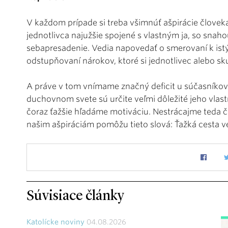
V každom prípade si treba všimnúť ašpirácie človeka
jednotlivca najužšie spojené s vlastným ja, so snaho
sebapresadenie. Vedia napovedať o smerovaní k is
odstupňovaní nárokov, ktoré si jednotlivec alebo sk
A práve v tom vnímame značný deficit u súčasníkov.
duchovnom svete sú určite veľmi dôležité jeho vlast
čoraz ťažšie hľadáme motiváciu. Nestrácajme teda 
našim ašpiráciám pomôžu tieto slová: Ťažká cesta ve
Súvisiace články
Katolícke noviny
04.08.2026