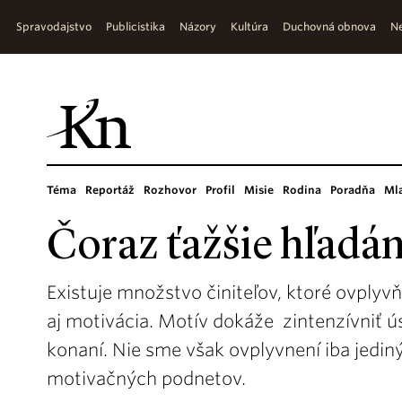
Spravodajstvo
Publicistika
Názory
Kultúra
Duchovná obnova
Ne
Téma
Reportáž
Rozhovor
Profil
Misie
Rodina
Poradňa
Ml
Čoraz ťažšie hľadá
Existuje množstvo činiteľov, ktoré ovplyvň
aj motivácia. Motív dokáže zintenzívniť 
konaní. Nie sme však ovplyvnení iba jedi
motivačných podnetov.