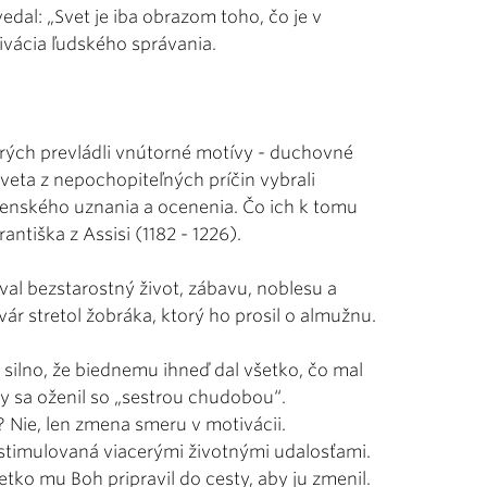
dal: „Svet je iba obrazom toho, čo je v
tivácia ľudského správania.
orých prevládli vnútorné motívy - duchovné
 sveta z nepochopiteľných príčin vybrali
očenského uznania a ocenenia. Čo ich k tomu
ntiška z Assisi (1182 - 1226).
val bezstarostný život, zábavu, noblesu a
vár stretol žobráka, ktorý ho prosil o almužnu.
 silno, že biednemu ihneď dal všetko, čo mal
by sa oženil so „sestrou chudobou“.
 Nie, len zmena smeru v motivácii.
 stimulovaná viacerými životnými udalosťami.
šetko mu Boh pripravil do cesty, aby ju zmenil.