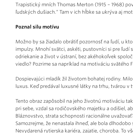
Trapistický mních Thomas Merton (1915 – 1968) pove
ľudských dušiach.“ Tam v ich hĺbke sa ukrýva aj mo
Poznal silu motívu
Možno by sa žiadalo obrátiť pozornosť na ľudí, u kt
impulzy. Mnohí svätci, askéti, pustovníci si pre ľudí
odriekanie a život v ústraní, bez akéhokoľvek spol
viedlo? Pozrime sa napríklad na motiváciu svätého Fra
Dospievajúci mladík žil životom bohatej rodiny. Milo
luxus. Keď predával luxusné látky na trhu, tvárou v t
Tento obraz zapôsobil na jeho životnú motiváciu tak
pri sebe, vzdal sa rodičovského majetku a odišiel, a
Bláznovstvo, strata schopnosti racionálne uvažovať?
Samozrejme, že nenastala ihneď, ale bola dlhodobo
Nevydarená rytierska kariéra, zajatie, choroba. To v