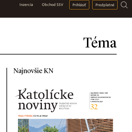
Inzercia
Obchod SSV
Prihlásiť
Predplatné
Téma
Najnovšie KN