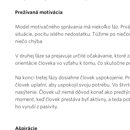
Prežívaná motivácia
Model motivačného správania má niekoľko fáz. Prvá 
situácie, pocitu istého nedostatku. Túžime po nieč
niečo chýba.
V druhej fáze sa prejavuje určité očakávanie, ktoré
orientácie človeka vo vzťahu k tomu, čo skutočne p
Na konci tretej fázy dosiahne človek uspokojenie. 
človek uplatní, aby uspokojil svoju potrebu. Vo štv
nasýtenie. Človek už nemá dôvod konať ako predtým. I
moment, keď človek prestáva byť aktívny, a teda po
ho vyruší z pasivity.
Ašpirácie