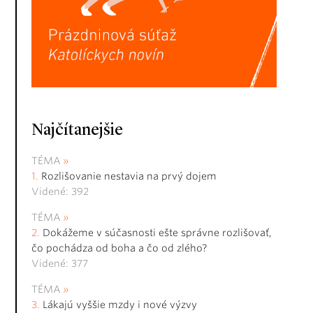
Najčítanejšie
TÉMA
Rozlišovanie nestavia na prvý dojem
Videné: 392
TÉMA
Dokážeme v súčasnosti ešte správne rozlišovať,
čo pochádza od boha a čo od zlého?
Videné: 377
TÉMA
Lákajú vyššie mzdy i nové výzvy