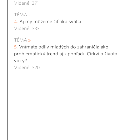
Videné: 371
TÉMA
Aj my môžeme žiť ako svätci
Videné: 333
TÉMA
Vnímate odliv mladých do zahraničia ako
problematický trend aj z pohľadu Cirkvi a života
viery?
Videné: 320