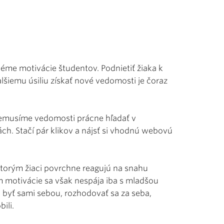
léme motivácie študentov. Podnietiť žiaka k
alšiemu úsiliu získať nové vedomosti je čoraz
i nemusíme vedomosti prácne hľadať v
ách. Stačí pár klikov a nájsť si vhodnú webovú
 ktorým žiaci povrchne reagujú na snahu
m motivácie sa však nespája iba s mladšou
u byť sami sebou, rozhodovať sa za seba,
ili.