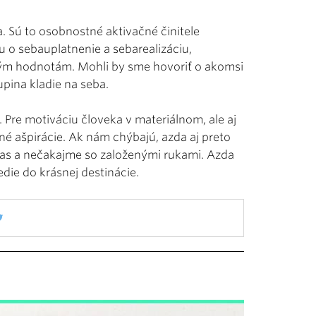
. Sú to osobnostné aktivačné činitele
u o sebauplatnenie a sebarealizáciu,
tým hodnotám. Mohli by sme hovoriť o akomsi
upina kladie na seba.
 Pre motiváciu človeka v materiálnom, ale aj
né ašpirácie. Ak nám chýbajú, azda aj preto
čas a nečakajme so založenými rukami. Azda
die do krásnej destinácie.