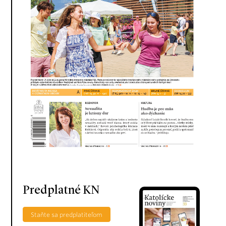
Predplatné KN
Staňte sa predplatiteľom