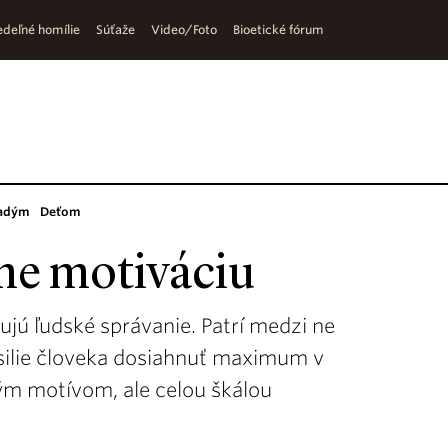
deľné homílie
Súťaže
Video/Foto
Bioetické fórum
adým
Deťom
me motiváciu
ujú ľudské správanie. Patrí medzi ne
úsilie človeka dosiahnuť maximum v
ným motívom, ale celou škálou