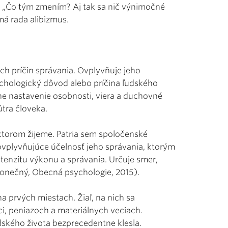
í: „Čo tým zmením? Aj tak sa nič výnimočné
emá rada alibizmus.
ch príčin správania. Ovplyvňuje jeho
sychologický dôvod alebo príčina ľudského
lne nastavenie osobnosti, viera a duchovné
tra človeka.
ktorom žijeme. Patria sem spoločenské
vplyvňujúce účelnosť jeho správania, ktorým
tenzitu výkonu a správania. Určuje smer,
konečný, Obecná psychologie, 2015).
na prvých miestach. Žiaľ, na nich sa
, peniazoch a materiálnych veciach.
dského života bezprecedentne klesla.