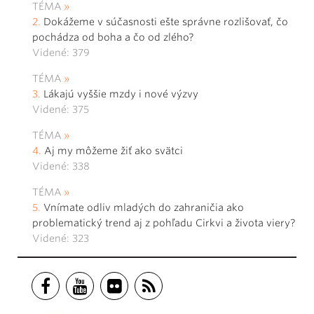
TÉMA
Dokážeme v súčasnosti ešte správne rozlišovať, čo
pochádza od boha a čo od zlého?
Videné: 379
TÉMA
Lákajú vyššie mzdy i nové výzvy
Videné: 375
TÉMA
Aj my môžeme žiť ako svätci
Videné: 338
TÉMA
Vnímate odliv mladých do zahraničia ako
problematický trend aj z pohľadu Cirkvi a života viery?
Videné: 323