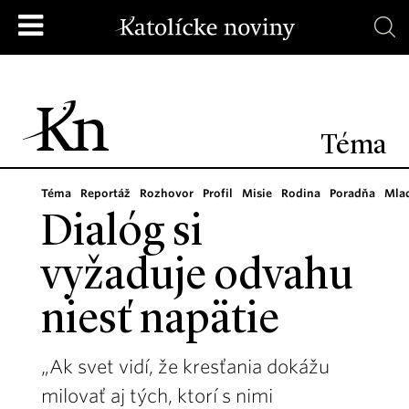
Téma
Téma
Reportáž
Rozhovor
Profil
Misie
Rodina
Poradňa
Mla
Dialóg si
vyžaduje odvahu
niesť napätie
„Ak svet vidí, že kresťania dokážu
milovať aj tých, ktorí s nimi