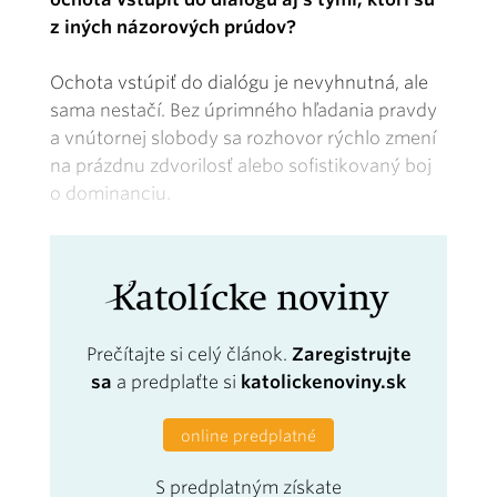
z iných názorových prúdov?
Ochota vstúpiť do dialógu je nevyhnutná, ale
sama nestačí. Bez úprimného hľadania pravdy
a vnútornej slobody sa rozhovor rýchlo zmení
na prázdnu zdvorilosť alebo sofistikovaný boj
o dominanciu.
Prečítajte si celý článok.
Zaregistrujte
sa
a predplaťte si
katolickenoviny.sk
online predplatné
S predplatným získate