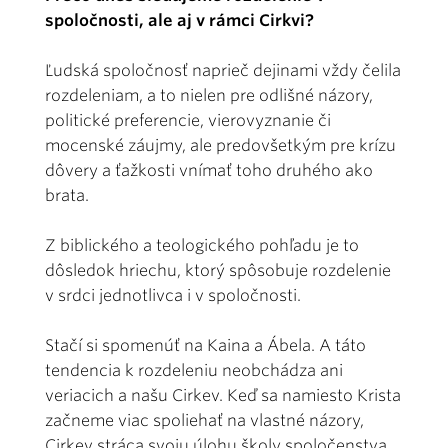
spoločnosti, ale aj v rámci Cirkvi?
Ľudská spoločnosť naprieč dejinami vždy čelila
rozdeleniam, a to nielen pre odlišné názory,
politické preferencie, vierovyznanie či
mocenské záujmy, ale predovšetkým pre krízu
dôvery a ťažkosti vnímať toho druhého ako
brata.
Z biblického a teologického pohľadu je to
dôsledok hriechu, ktorý spôsobuje rozdelenie
v srdci jednotlivca i v spoločnosti.
Stačí si spomenúť na Kaina a Ábela. A táto
tendencia k rozdeleniu neobchádza ani
veriacich a našu Cirkev. Keď sa namiesto Krista
začneme viac spoliehať na vlastné názory,
Cirkev stráca svoju úlohu školy spoločenstva