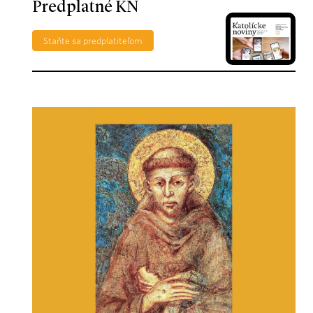
Predplatné KN
Staňte sa predplatiteľom