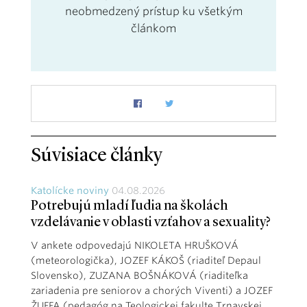
neobmedzený prístup ku všetkým
článkom
Súvisiace články
Katolícke noviny
04.08.2026
Potrebujú mladí ľudia na školách
vzdelávanie v oblasti vzťahov a sexuality?
V ankete odpovedajú NIKOLETA HRUŠKOVÁ
(meteorologička), JOZEF KÁKOŠ (riaditeľ Depaul
Slovensko), ZUZANA BOŠNÁKOVÁ (riaditeľka
zariadenia pre seniorov a chorých Viventi) a JOZEF
ŽUFFA (pedagóg na Teologickej fakulte Trnavskej