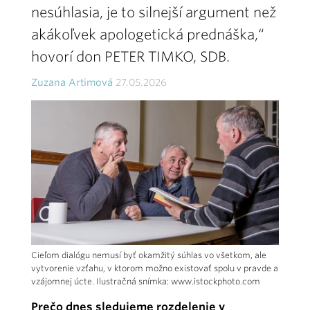
nesúhlasia, je to silnejší argument než
akákoľvek apologetická prednáška,“
hovorí don PETER TIMKO, SDB.
Zuzana Artimová
27.05.2026
Cieľom dialógu nemusí byť okamžitý súhlas vo všetkom, ale
vytvorenie vzťahu, v ktorom možno existovať spolu v pravde a
vzájomnej úcte. Ilustračná snímka: www.istockphoto.com
Prečo dnes sledujeme rozdelenie v