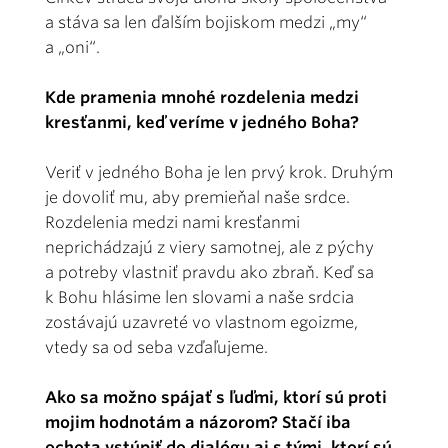
a stáva sa len ďalším bojiskom medzi „my“
a „oni“.
Kde pramenia mnohé rozdelenia medzi
kresťanmi, keď veríme v jedného Boha?
Veriť v jedného Boha je len prvý krok. Druhým
je dovoliť mu, aby premieňal naše srdce.
Rozdelenia medzi nami kresťanmi
neprichádzajú z viery samotnej, ale z pýchy
a potreby vlastniť pravdu ako zbraň. Keď sa
k Bohu hlásime len slovami a naše srdcia
zostávajú uzavreté vo vlastnom egoizme,
vtedy sa od seba vzďaľujeme.
Ako sa možno spájať s ľuďmi, ktorí sú proti
mojim hodnotám a názorom? Stačí iba
ochota vstúpiť do dialógu aj s tými, ktorí sú