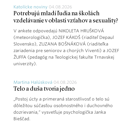
Katolícke noviny
04.08.2026
Potrebujú mladí ľudia na školách
vzdelávanie v oblasti vzťahov a sexuality?
V ankete odpovedajú NIKOLETA HRUŠKOVÁ
(meteorologička), JOZEF KÁKOŠ (riaditeľ Depaul
Slovensko), ZUZANA BOŠNÁKOVÁ (riaditeľka
zariadenia pre seniorov a chorých Viventi) a JOZEF
ŽUFFA (pedagóg na Teologickej fakulte Trnavskej
univerzity).
Martina Halúsková
04.08.2026
Telo a duša tvoria jedno
„Postoj úcty a primeraná starostlivosť o telo sú
dôležitou súčasťou osobnostného i duchovného
dozrievania,“ vysvetľuje psychologička Janka
Bieščad.