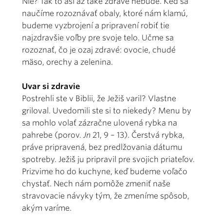
Nie? Tak to asi až také zdravé nebude. Keď sa
naučíme rozoznávať obaly, ktoré nám klamú,
budeme vyzbrojení a pripravení robiť tie
najzdravšie voľby pre svoje telo. Učme sa
rozoznať, čo je ozaj zdravé: ovocie, chudé
mäso, orechy a zelenina.
Uvar si zdravie
Postrehli ste v Biblii, že Ježiš varil? Vlastne
griloval. Uvedomili ste si to niekedy? Menu by
sa mohlo volať zázračne ulovená rybka na
pahrebe (porov.
Jn
21, 9 – 13). Čerstvá rybka,
práve pripravená, bez predlžovania dátumu
spotreby. Ježiš ju pripravil pre svojich priateľov.
Prizvime ho do kuchyne, keď budeme voľačo
chystať. Nech nám pomôže zmeniť naše
stravovacie návyky tým, že zmeníme spôsob,
akým varíme.