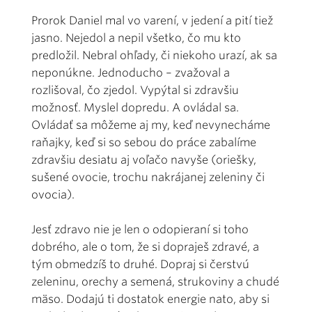
Prorok Daniel mal vo varení, v jedení a pití tiež
jasno. Nejedol a nepil všetko, čo mu kto
predložil. Nebral ohľady, či niekoho urazí, ak sa
neponúkne. Jednoducho – zvažoval a
rozlišoval, čo zjedol. Vypýtal si zdravšiu
možnosť. Myslel dopredu. A ovládal sa.
Ovládať sa môžeme aj my, keď nevynecháme
raňajky, keď si so sebou do práce zabalíme
zdravšiu desiatu aj voľačo navyše (oriešky,
sušené ovocie, trochu nakrájanej zeleniny či
ovocia).
Jesť zdravo nie je len o odopieraní si toho
dobrého, ale o tom, že si dopraješ zdravé, a
tým obmedzíš to druhé. Dopraj si čerstvú
zeleninu, orechy a semená, strukoviny a chudé
mäso. Dodajú ti dostatok energie nato, aby si