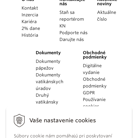
nás
noviny
Kontakt
Staň sa
Aktuálne
Inzercia
reportérom
číslo
Kariéra
KN
2% dane
Podporte nás
História
Darujte nás
Dokumenty
Obchodné
podmienky
Dokumenty
Digitálne
pápežov
vydanie
Dokumenty
Obchodné
vatikánskych
podmienky
úradov
GDPR
Druhý
Používanie
vatikánsky
cookies
koncil
Dokumenty
Vaše nastavenie cookies
KBS
Kódex
Súbory cookie nám pomáhajú pri poskytovaní
kánonického