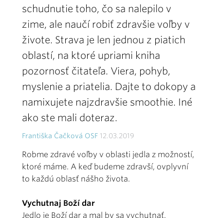
schudnutie toho, čo sa nalepilo v
zime, ale naučí robiť zdravšie voľby v
živote. Strava je len jednou z piatich
oblastí, na ktoré upriami kniha
pozornosť čitateľa. Viera, pohyb,
myslenie a priatelia. Dajte to dokopy a
namixujete najzdravšie smoothie. Iné
ako ste mali doteraz.
Františka Čačková OSF
12.03.2019
Robme zdravé voľby v oblasti jedla z možností,
ktoré máme. A keď budeme zdravší, ovplyvní
to každú oblasť nášho života.
Vychutnaj Boží dar
Jedlo je Boží dar a mal by sa vychutnať.