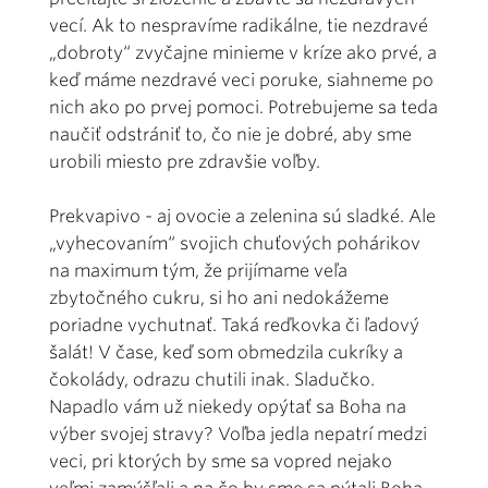
vecí. Ak to nespravíme radikálne, tie nezdravé
„dobroty“ zvyčajne minieme v kríze ako prvé, a
keď máme nezdravé veci poruke, siahneme po
nich ako po prvej pomoci. Potrebujeme sa teda
naučiť odstrániť to, čo nie je dobré, aby sme
urobili miesto pre zdravšie voľby.
Prekvapivo - aj ovocie a zelenina sú sladké. Ale
„vyhecovaním“ svojich chuťových pohárikov
na maximum tým, že prijímame veľa
zbytočného cukru, si ho ani nedokážeme
poriadne vychutnať. Taká reďkovka či ľadový
šalát! V čase, keď som obmedzila cukríky a
čokolády, odrazu chutili inak. Sladučko.
Napadlo vám už niekedy opýtať sa Boha na
výber svojej stravy? Voľba jedla nepatrí medzi
veci, pri ktorých by sme sa vopred nejako