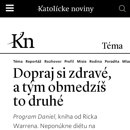
Téma
Téma
Reportáž
Rozhovor
Profil
Misie
Rodina
Poradňa
Mla
Dopraj si zdravé,
a tým obmedzíš
to druhé
Program Daniel
, kniha od Ricka
Warrena. Neponúkne diétu na