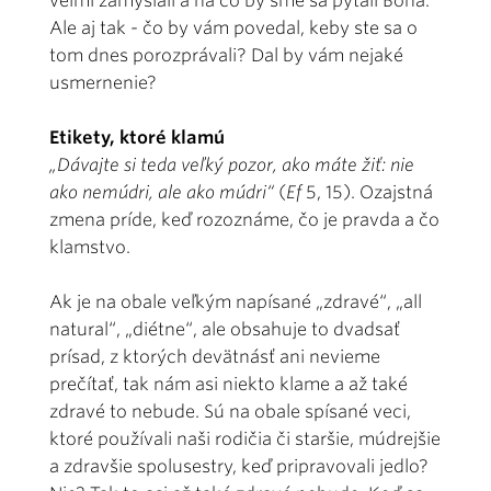
veľmi zamýšľali a na čo by sme sa pýtali Boha.
Ale aj tak - čo by vám povedal, keby ste sa o
tom dnes porozprávali? Dal by vám nejaké
usmernenie?
Etikety, ktoré klamú
„Dávajte si teda veľký pozor, ako máte žiť: nie
ako nemúdri, ale ako múdri“
(
Ef
5, 15). Ozajstná
zmena príde, keď rozoznáme, čo je pravda a čo
klamstvo.
Ak je na obale veľkým napísané „zdravé“, „all
natural“, „diétne“, ale obsahuje to dvadsať
prísad, z ktorých devätnásť ani nevieme
prečítať, tak nám asi niekto klame a až také
zdravé to nebude. Sú na obale spísané veci,
ktoré používali naši rodičia či staršie, múdrejšie
a zdravšie spolusestry, keď pripravovali jedlo?