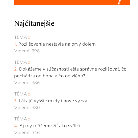
Najčítanejšie
TÉMA
Rozlišovanie nestavia na prvý dojem
Videné: 398
TÉMA
Dokážeme v súčasnosti ešte správne rozlišovať, čo
pochádza od boha a čo od zlého?
Videné: 386
TÉMA
Lákajú vyššie mzdy i nové výzvy
Videné: 380
TÉMA
Aj my môžeme žiť ako svätci
Videné: 346