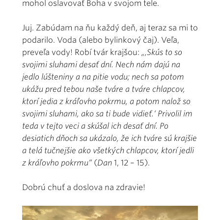
mohol oslavovať Boha v svojom tele.
Juj. Zabúdam na ňu každý deň, aj teraz sa mi to
podarilo. Voda (alebo bylinkový čaj). Veľa,
preveľa vody! Robí tvár krajšou:
„‚Skús to so
svojimi sluhami desať dní. Nech nám dajú na
jedlo lúšteniny a na pitie vodu; nech sa potom
ukážu pred tebou naše tváre a tváre chlapcov,
ktorí jedia z kráľovho pokrmu, a potom nalož so
svojimi sluhami, ako sa ti bude vidieť.‘ Privolil im
teda v tejto veci a skúšal ich desať dní. Po
desiatich dňoch sa ukázalo, že ich tváre sú krajšie
a telá tučnejšie ako všetkých chlapcov, ktorí jedli
z kráľovho pokrmu“
(
Dan
1, 12 – 15).
Dobrú chuť a doslova na zdravie!