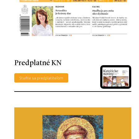
Predplatné KN
Staňte sa predplatiteľom