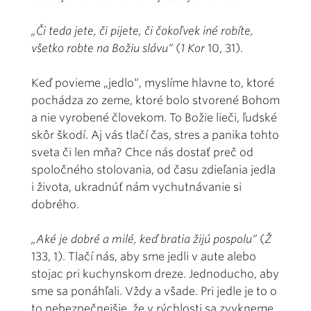
„Či teda jete, či pijete, či čokoľvek iné robíte,
všetko robte na Božiu slávu“
(
1 Kor
10, 31).
Keď povieme „jedlo“, myslíme hlavne to, ktoré
pochádza zo zeme, ktoré bolo stvorené Bohom
a nie vyrobené človekom. To Božie lieči, ľudské
skôr škodí. Aj vás tlačí čas, stres a panika tohto
sveta či len mňa? Chce nás dostať preč od
spoločného stolovania, od času zdieľania jedla
i života, ukradnúť nám vychutnávanie si
dobrého.
„Aké je dobré a milé, keď bratia žijú pospolu“
(
Ž
133, 1). Tlačí nás, aby sme jedli v aute alebo
stojac pri kuchynskom dreze. Jednoducho, aby
sme sa ponáhľali. Vždy a všade. Pri jedle je to o
to nebezpečnejšie, že v rýchlosti sa zvykneme