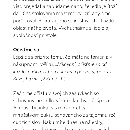
viac prejedať a zabúdame na to, že jedlo je Boží
dar. Čas stolovania môžeme využiť, aby sme
poďakovali Bohu za jeho starostlivosť o každú
oblasť nášho života. Vychutnajme si jedlo aj
spoločnosť pri stole.
Očisťme sa
Lepšie sa prizrite tomu, čo máte na tanieri a v
nákupnom košíku.
„Milovaní, očisťme sa od
každej poškvrny tela i ducha a posväcujme sa v
Božej bázni“
(
2 Kor
7, 1b).
Začnime očistu v svojich zásuvkách so
schovanými sladkosťami v kuchyni či špajze.
Aj müsli tyčinka vás môže prekvapiť
množstvom cukru schovaného za tajomnú reč
cudzích slov. Nakuknite dnes na nálepky,
prečítajte si zloženie a zbavte sa nezdravých