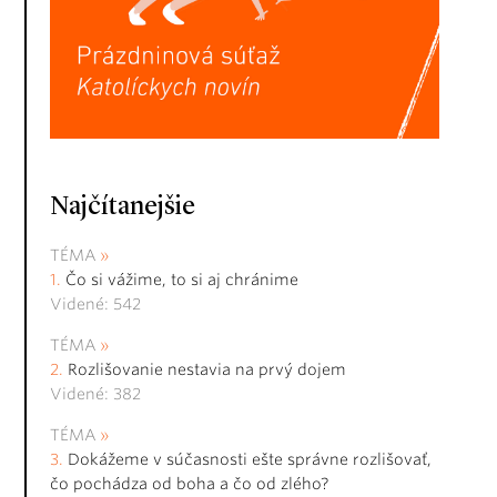
Najčítanejšie
TÉMA
Čo si vážime, to si aj chránime
Videné: 542
TÉMA
Rozlišovanie nestavia na prvý dojem
Videné: 382
TÉMA
Dokážeme v súčasnosti ešte správne rozlišovať,
čo pochádza od boha a čo od zlého?