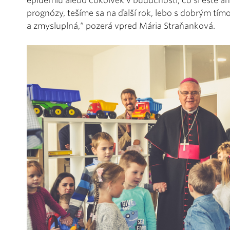
epidémiu alebo čokoľvek v budúcnosti, čo si ešte an
prognózy, tešíme sa na ďalší rok, lebo s dobrým t
a zmysluplná,“ pozerá vpred Mária Straňanková.