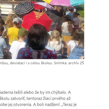
šou, deviataci i s celou školou. Snímka: archív ZŠ
adenia tešili alebo že by im chýbalo. A
kolu zatvoriť, tentoraz žiaci prvého až
be jej otvorenia. A boli nadšení: „Teraz je