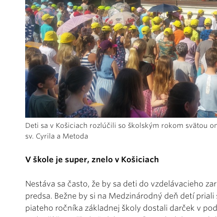
Deti sa v Košiciach rozlúčili so školským rokom svätou om
sv. Cyrila a Metoda
V škole je super, znelo v Košiciach
Nestáva sa často, že by sa deti do vzdelávacieho zari
predsa. Bežne by si na Medzinárodný deň detí priali š
piateho ročníka základnej školy dostali darček v podo