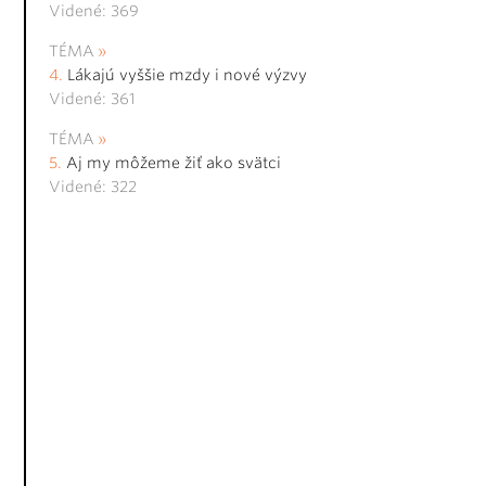
Videné: 369
TÉMA
Lákajú vyššie mzdy i nové výzvy
Videné: 361
TÉMA
Aj my môžeme žiť ako svätci
Videné: 322