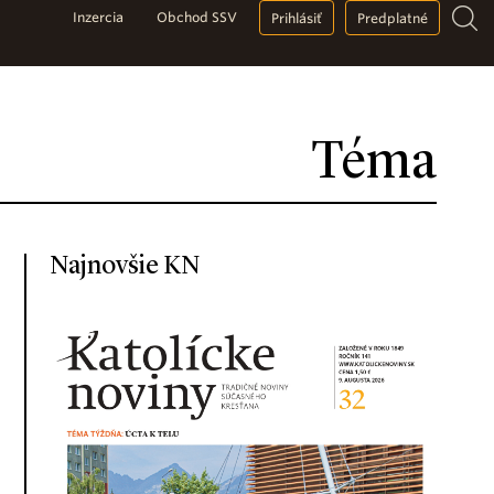
Inzercia
Obchod SSV
Prihlásiť
Predplatné
Téma
Najnovšie KN