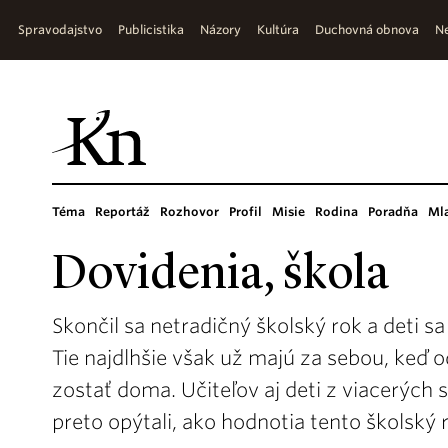
Spravodajstvo
Publicistika
Názory
Kultúra
Duchovná obnova
Ne
Téma
Reportáž
Rozhovor
Profil
Misie
Rodina
Poradňa
Ml
Dovidenia, škola
Skončil sa netradičný školský rok a deti sa
Tie najdlhšie však už majú za sebou, keď
zostať doma. Učiteľov aj deti z viacerých
preto opýtali, ako hodnotia tento školský 