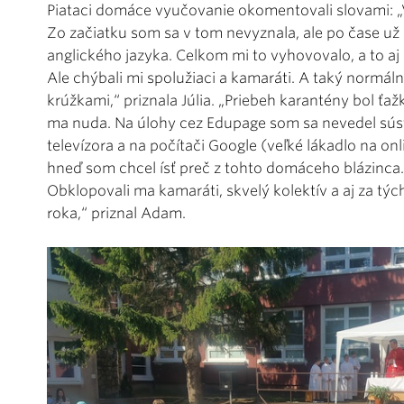
Piataci domáce vyučovanie okomentovali slovami: „
Zo začiatku som sa v tom nevyznala, ale po čase už
anglického jazyka. Celkom mi to vyhovovalo, a to aj
Ale chýbali mi spolužiaci a kamaráti. A taký normál
krúžkami,“ priznala Júlia. „Priebeh karantény bol ťa
ma nuda. Na úlohy cez Edupage som sa nevedel sústr
televízora a na počítači Google (veľké lákadlo na onl
hneď som chcel ísť preč z tohto domáceho blázinca.
Obklopovali ma kamaráti, skvelý kolektív a aj za tý
roka,“ priznal Adam.