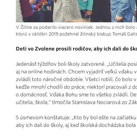
V Žiline sa podarilo viacero noviniek. Jednou z nich bolo
ktorú v októbri 2019 požehnal žilinský biskup Tomáš Gali
Deti vo Zvolene prosili rodičov, aby ich dali do šk
Jedenásť týždňov boli školy zatvorené. „Učitelia posi
aj na online hodinách. Chcem vyjadriť veľkú vďaku 
zvládli toto náročné obdobie. Všetci robili, čo bolo 
keďže mnohí chodili do práce, niektorí pracovali z do
o domácnosť. Vďaka Bohu sme to všetko zvládli. Deti
učitelia, škola,“ tlmočila Stanislava Nociarová zo Z
S úsmevom konštatuje: „Kto by bol ešte na začiatku 
aby ich dali do školy, aj keď školská dochádzka bola