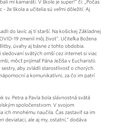
ali mi kamaráti. V škole je super!“ či: „Počas
že škola a učitelia sú veľmi dôležití. Aj
 do lavíc aj tí starší. Na košickej Základnej
 COVID-19 zmenil môj život“. Učiteľka Božena
litby, úvahy aj básne z tohto obdobia.
i sledovaní svätých omší cez internet si viac
ši, môcť prijímať Pána Ježiša v Eucharistii.
sestry, aby zvládli starostlivosť o chorých.
i nápomocní a komunikatívni, za čo im patrí
k sv. Petra a Pavla bola slávnostná svätá
 školským spoločenstvom. V svojom
cia ich mnohému naučila. Čas zastaviť sa im
n deviataci, ale aj my, ostatní,“ dodáva