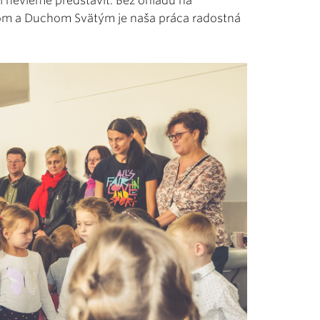
i nevieme predstaviť. Bez ohľadu na
ímom a Duchom Svätým je naša práca radostná