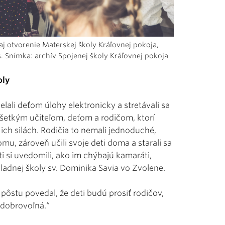
 aj otvorenie Materskej školy Kráľovnej pokoja,
s. Snímka: archív Spojenej školy Kráľovnej pokoja
oly
elali deťom úlohy elektronicky a stretávali sa
všetkým učiteľom, deťom a rodičom, ktorí
v ich silách. Rodičia to nemali jednoduché,
mu, zároveň učili svoje deti doma a starali sa
 si uvedomili, ako im chýbajú kamaráti,
ákladnej školy sv. Dominika Savia vo Zvolene.
pôstu povedal, že deti budú prosiť rodičov,
 dobrovoľná.“