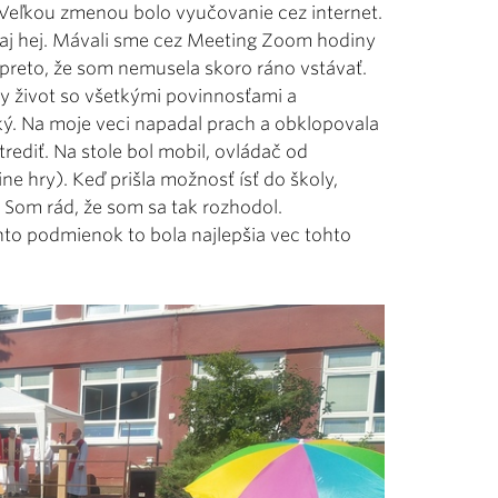
Veľkou zmenou bolo vyučovanie cez internet.
 aj hej. Mávali sme cez Meeting Zoom hodiny
 preto, že som nemusela skoro ráno vstávať.
ny život so všetkými povinnosťami a
žký. Na moje veci napadal prach a obklopovala
ediť. Na stole bol mobil, ovládač od
ine hry). Keď prišla možnosť ísť do školy,
 Som rád, že som sa tak rozhodol.
chto podmienok to bola najlepšia vec tohto