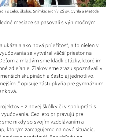
ci i s celou školou. Snímka: archív ZŠ sv. Cyrila a Metoda
osledné mesiace sa pasovali s výnimočným
 ukázala ako nová príležitosť, a to nielen v
vyučovania sa vytváral väčší priestor na
 Deťom a mladým sme kládli otázky, ktoré im
é zdieľanie. Žiakov sme zrazu spoznávali v
menších skupinách a často aj jednotlivo.
obnejšími,“ opisuje zástupkyňa pre gymnázium
ňanková.
rojektov – z novej škôlky či v spolupráci s
vyučovania. Cez leto pripravujú pre
e sme nikdy so svojím vzdelávaním a
up, ktorým zareagujeme na nové situácie,