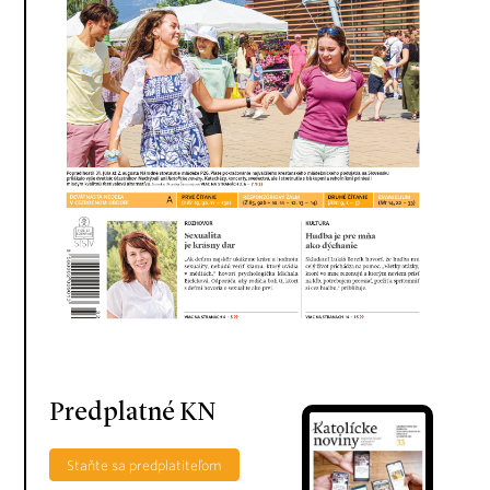
Predplatné KN
Staňte sa predplatiteľom