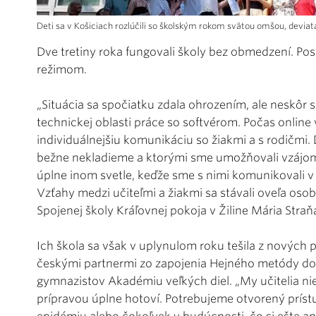
Deti sa v Košiciach rozlúčili so školským rokom svätou omšou, deviata
Dve tretiny roka fungovali školy bez obmedzení. P
režimom.
„Situácia sa spočiatku zdala ohrozením, ale neskôr sa
technickej oblasti práce so softvérom. Počas online 
individuálnejšiu komunikáciu so žiakmi a s rodičmi.
bežne nekladieme a ktorými sme umožňovali vzájomn
úplne inom svetle, keďže sme s nimi komunikovali v 
Vzťahy medzi učiteľmi a žiakmi sa stávali oveľa os
Spojenej školy Kráľovnej pokoja v Žiline Mária Stra
Ich škola sa však v uplynulom roku tešila z nových p
českými partnermi zo zapojenia Hejného metódy do 
gymnazistov Akadémiu veľkých diel. „My učitelia ni
prípravou úplne hotoví. Potrebujeme otvorený príst