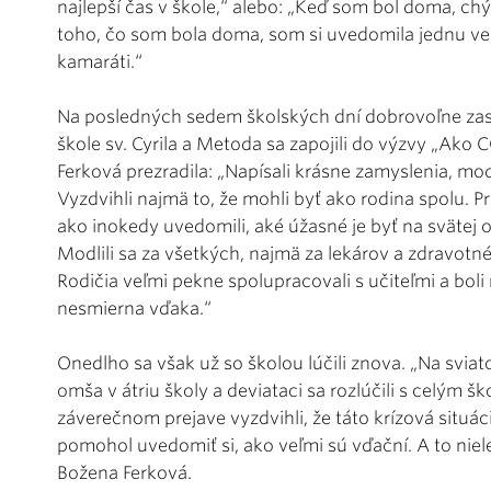
najlepší čas v škole,“ alebo: „Keď som bol doma, chýb
toho, čo som bola doma, som si uvedomila jednu vec - 
kamaráti.“
Na posledných sedem školských dní dobrovoľne zasadli
škole sv. Cyrila a Metoda sa zapojili do výzvy „Ako
Ferková prezradila: „Napísali krásne zamyslenia, mod
Vyzdvihli najmä to, že mohli byť ako rodina spolu. Pr
ako inokedy uvedomili, aké úžasné je byť na svätej om
Modlili sa za všetkých, najmä za lekárov a zdravotné 
Rodičia veľmi pekne spolupracovali s učiteľmi a bol
nesmierna vďaka.“
Onedlho sa však už so školou lúčili znova. „Na sviato
omša v átriu školy a deviataci sa rozlúčili s celým
záverečnom prejave vyzdvihli, že táto krízová situá
pomohol uvedomiť si, ako veľmi sú vďační. A to niele
Božena Ferková.