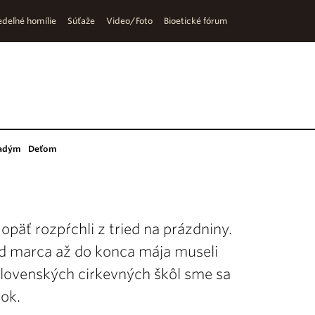
deľné homílie
Súťaže
Video/Foto
Bioetické fórum
adým
Deťom
 opäť rozpŕchli z tried na prázdniny.
 od marca až do konca mája museli
 slovenských cirkevných škôl sme sa
rok.