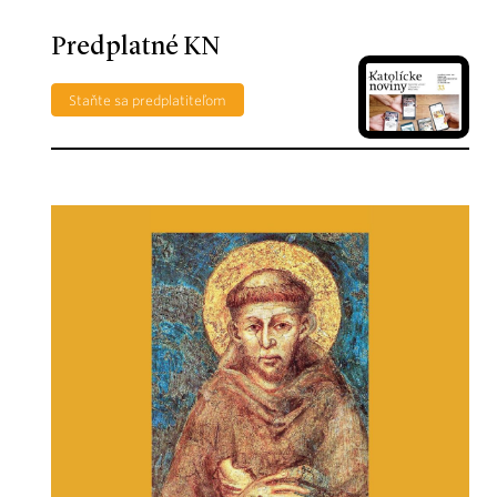
Predplatné KN
Staňte sa predplatiteľom