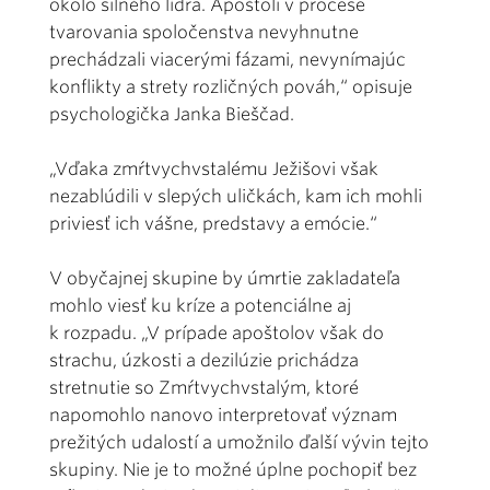
okolo silného lídra. Apoštoli v procese
tvarovania spoločenstva nevyhnutne
prechádzali viacerými fázami, nevynímajúc
konflikty a strety rozličných pováh,“ opisuje
psychologička Janka Bieščad.
„Vďaka zmŕtvychvstalému Ježišovi však
nezablúdili v slepých uličkách, kam ich mohli
priviesť ich vášne, predstavy a emócie.“
V obyčajnej skupine by úmrtie zakladateľa
mohlo viesť ku kríze a potenciálne aj
k rozpadu. „V prípade apoštolov však do
strachu, úzkosti a dezilúzie prichádza
stretnutie so Zmŕtvychvstalým, ktoré
napomohlo nanovo interpretovať význam
prežitých udalostí a umožnilo ďalší vývin tejto
skupiny. Nie je to možné úplne pochopiť bez