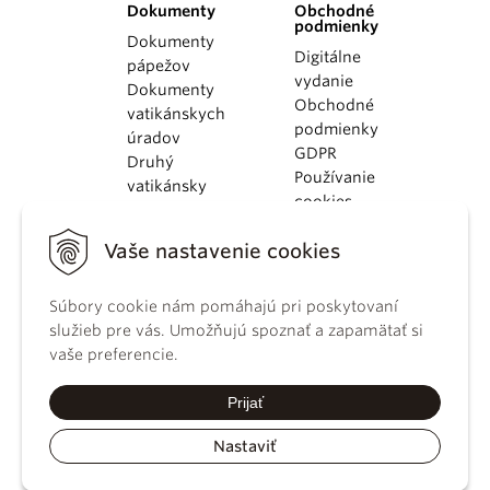
Dokumenty
Obchodné
podmienky
Dokumenty
Digitálne
pápežov
vydanie
Dokumenty
Obchodné
vatikánskych
podmienky
úradov
GDPR
Druhý
Používanie
vatikánsky
cookies
koncil
Dokumenty
Vaše nastavenie cookies
KBS
Kódex
Súbory cookie nám pomáhajú pri poskytovaní
kánonického
služieb pre vás. Umožňujú spoznať a zapamätať si
práva
vaše preferencie.
Katechizmus
Katolíckej
Prijať
cirkvi
Nastaviť