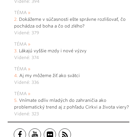
Videné: 394
TÉMA
Dokážeme v súčasnosti ešte správne rozlišovať, čo
pochádza od boha a čo od zlého?
Videné: 379
TÉMA
Lákajú vyššie mzdy i nové výzvy
Videné: 374
TÉMA
Aj my môžeme žiť ako svätci
Videné: 336
TÉMA
Vnímate odliv mladých do zahraničia ako
problematický trend aj z pohľadu Cirkvi a života viery?
Videné: 323