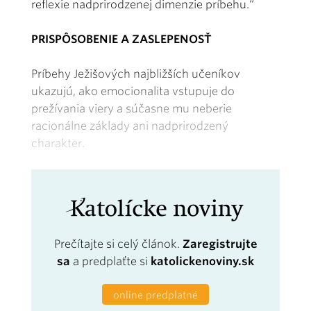
reflexie nadprirodzenej dimenzie príbehu.“
PRISPÔSOBENIE A ZASLEPENOSŤ
Príbehy Ježišových najbližších učeníkov
ukazujú, ako emocionalita vstupuje do
prežívania viery a súčasne mu neberie
racionálne základy ani nadprirodzený
charakter.
Prečítajte si celý článok.
Zaregistrujte
sa
a predplaťte si
katolickenoviny.sk
online predplatné