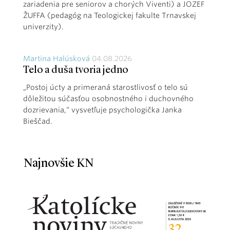
zariadenia pre seniorov a chorých Viventi) a JOZEF
ŽUFFA (pedagóg na Teologickej fakulte Trnavskej
univerzity).
Martina Halúsková
04.08.2026
Telo a duša tvoria jedno
„Postoj úcty a primeraná starostlivosť o telo sú
dôležitou súčasťou osobnostného i duchovného
dozrievania,“ vysvetľuje psychologička Janka
Bieščad.
Najnovšie KN