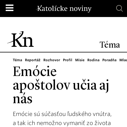
Téma
Téma
Reportáž
Rozhovor
Profil
Misie
Rodina
Poradňa
Mla
Emócie
apoštolov učia aj
nás
Emócie sú súčasťou ľudského vnútra,
a tak ich nemožno vymaniť zo života