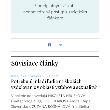
S predplatným získate
neobmedzený prístup ku všetkým
článkom
Súvisiace články
Katolícke noviny
04.08.2026
Potrebujú mladí ľudia na školách
vzdelávanie v oblasti vzťahov a sexuality?
V ankete odpovedajú NIKOLETA HRUŠKOVÁ
(meteorologička), JOZEF KÁKOŠ (riaditeľ Depaul
Slovensko), ZUZANA BOŠNÁKOVÁ (riaditeľka