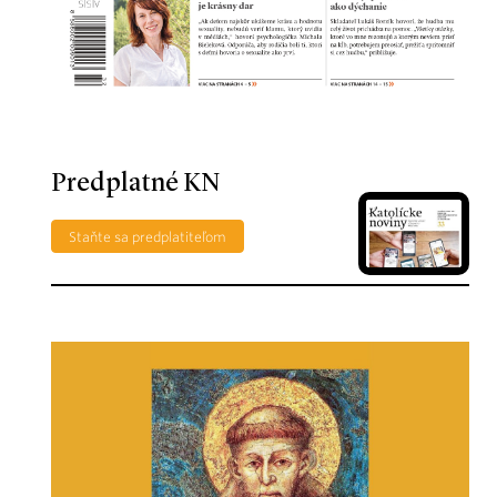
Predplatné KN
Staňte sa predplatiteľom