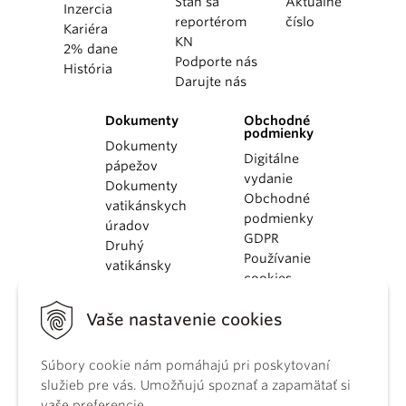
Staň sa
Aktuálne
Inzercia
reportérom
číslo
Kariéra
KN
2% dane
Podporte nás
História
Darujte nás
Dokumenty
Obchodné
podmienky
Dokumenty
Digitálne
pápežov
vydanie
Dokumenty
Obchodné
vatikánskych
podmienky
úradov
GDPR
Druhý
Používanie
vatikánsky
cookies
koncil
Dokumenty
Vaše nastavenie cookies
KBS
Kódex
Súbory cookie nám pomáhajú pri poskytovaní
kánonického
služieb pre vás. Umožňujú spoznať a zapamätať si
práva
vaše preferencie.
Katechizmus