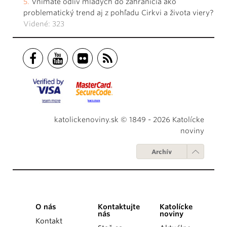
Vnímate odliv mladých do zahraničia ako
problematický trend aj z pohľadu Cirkvi a života viery?
Videné: 323
katolickenoviny.sk © 1849 - 2026 Katolícke
noviny
Archív
O nás
Kontaktujte
Katolícke
nás
noviny
Kontakt