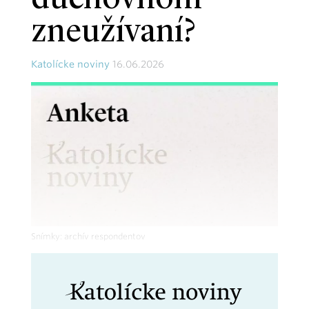
duchovnom
zneužívaní?
Katolícke noviny
16.06.2026
Snímky: archív respondentov