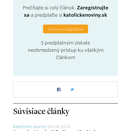
Prečítajte si celý článok.
Zaregistrujte
sa
a predplaťte si
katolickenoviny.sk
online predplatné
S predplatným získate
neobmedzený prístup ku všetkým
článkom
Súvisiace články
Katolícke noviny
04.08.2026