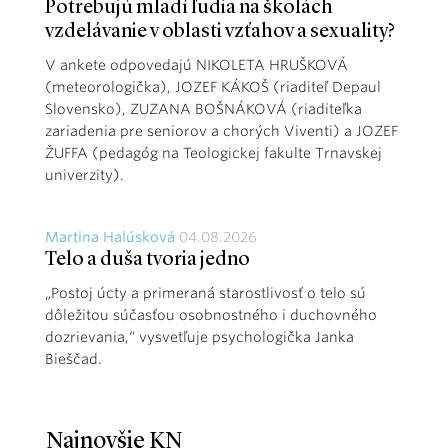
Potrebujú mladí ľudia na školách
vzdelávanie v oblasti vzťahov a sexuality?
V ankete odpovedajú NIKOLETA HRUŠKOVÁ
(meteorologička), JOZEF KÁKOŠ (riaditeľ Depaul
Slovensko), ZUZANA BOŠNÁKOVÁ (riaditeľka
zariadenia pre seniorov a chorých Viventi) a JOZEF
ŽUFFA (pedagóg na Teologickej fakulte Trnavskej
univerzity).
Martina Halúsková
04.08.2026
Telo a duša tvoria jedno
„Postoj úcty a primeraná starostlivosť o telo sú
dôležitou súčasťou osobnostného i duchovného
dozrievania,“ vysvetľuje psychologička Janka
Bieščad.
Najnovšie KN