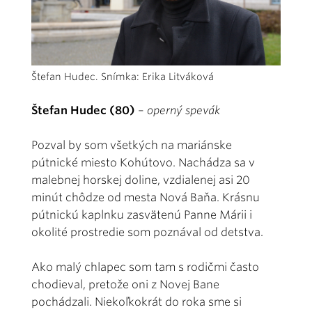
Štefan Hudec. Snímka: Erika Litváková
Štefan Hudec (80)
–
operný spevák
Pozval by som všetkých na mariánske
pútnické miesto Kohútovo. Nachádza sa v
malebnej horskej doline, vzdialenej asi 20
minút chôdze od mesta Nová Baňa. Krásnu
pútnickú kaplnku zasvätenú Panne Márii i
okolité prostredie som poznával od detstva.
Ako malý chlapec som tam s rodičmi často
chodieval, pretože oni z Novej Bane
pochádzali. Niekoľkokrát do roka sme si