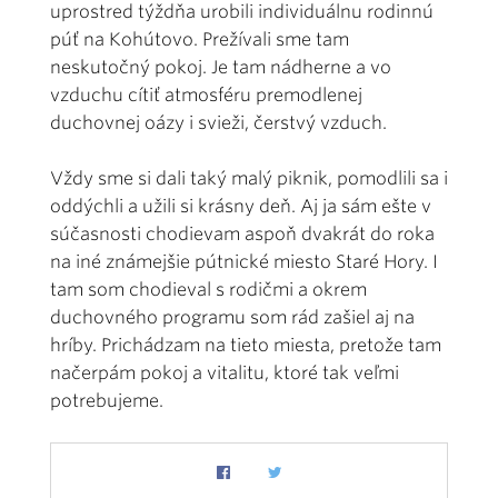
uprostred týždňa urobili individuálnu rodinnú
púť na Kohútovo. Prežívali sme tam
neskutočný pokoj. Je tam nádherne a vo
vzduchu cítiť atmosféru premodlenej
duchovnej oázy i svieži, čerstvý vzduch.
Vždy sme si dali taký malý piknik, pomodlili sa i
oddýchli a užili si krásny deň. Aj ja sám ešte v
súčasnosti chodievam aspoň dvakrát do roka
na iné známejšie pútnické miesto Staré Hory. I
tam som chodieval s rodičmi a okrem
duchovného programu som rád zašiel aj na
hríby. Prichádzam na tieto miesta, pretože tam
načerpám pokoj a vitalitu, ktoré tak veľmi
potrebujeme.