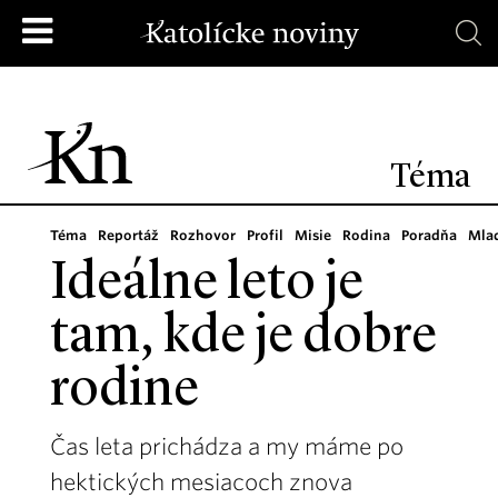
Téma
Téma
Reportáž
Rozhovor
Profil
Misie
Rodina
Poradňa
Mla
Ideálne leto je
tam, kde je dobre
rodine
Čas leta prichádza a my máme po
hektických mesiacoch znova