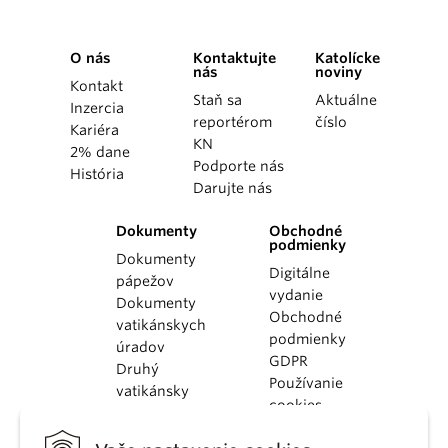
O nás
Kontaktujte
Katolícke
nás
noviny
Kontakt
Staň sa
Aktuálne
Inzercia
reportérom
číslo
Kariéra
KN
2% dane
Podporte nás
História
Darujte nás
Dokumenty
Obchodné
podmienky
Dokumenty
Digitálne
pápežov
vydanie
Dokumenty
Obchodné
vatikánskych
podmienky
úradov
GDPR
Druhý
Používanie
vatikánsky
cookies
koncil
Dokumenty