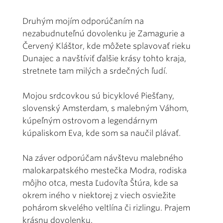
Druhým mojím odporúčaním na
nezabudnuteľnú dovolenku je Zamagurie a
Červený Kláštor, kde môžete splavovať rieku
Dunajec a navštíviť ďalšie krásy tohto kraja,
stretnete tam milých a srdečných ľudí.
Mojou srdcovkou sú bicyklové Piešťany,
slovenský Amsterdam, s malebným Váhom,
kúpeľným ostrovom a legendárnym
kúpaliskom Eva, kde som sa naučil plávať.
Na záver odporúčam návštevu malebného
malokarpatského mestečka Modra, rodiska
môjho otca, mesta Ľudovíta Štúra, kde sa
okrem iného v niektorej z viech osviežite
pohárom skvelého veltlína či rizlingu. Prajem
krásnu dovolenku.