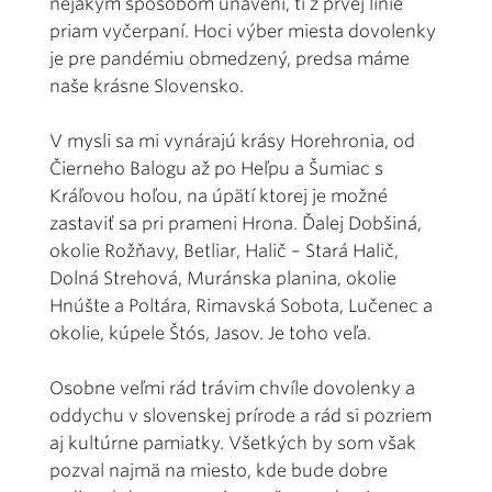
nejakým spôsobom unavení, tí z prvej línie
priam vyčerpaní. Hoci výber miesta dovolenky
je pre pandémiu obmedzený, predsa máme
naše krásne Slovensko.
V mysli sa mi vynárajú krásy Horehronia, od
Čierneho Balogu až po Heľpu a Šumiac s
Kráľovou hoľou, na úpätí ktorej je možné
zastaviť sa pri prameni Hrona. Ďalej Dobšiná,
okolie Rožňavy, Betliar, Halič – Stará Halič,
Dolná Strehová, Muránska planina, okolie
Hnúšte a Poltára, Rimavská Sobota, Lučenec a
okolie, kúpele Štós, Jasov. Je toho veľa.
Osobne veľmi rád trávim chvíle dovolenky a
oddychu v slovenskej prírode a rád si pozriem
aj kultúrne pamiatky. Všetkých by som však
pozval najmä na miesto, kde bude dobre