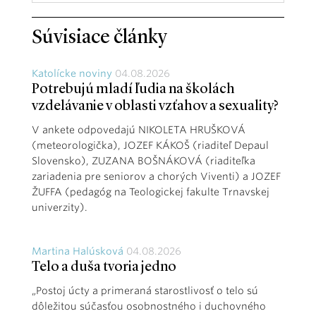
Súvisiace články
Katolícke noviny
04.08.2026
Potrebujú mladí ľudia na školách
vzdelávanie v oblasti vzťahov a sexuality?
V ankete odpovedajú NIKOLETA HRUŠKOVÁ
(meteorologička), JOZEF KÁKOŠ (riaditeľ Depaul
Slovensko), ZUZANA BOŠNÁKOVÁ (riaditeľka
zariadenia pre seniorov a chorých Viventi) a JOZEF
ŽUFFA (pedagóg na Teologickej fakulte Trnavskej
univerzity).
Martina Halúsková
04.08.2026
Telo a duša tvoria jedno
„Postoj úcty a primeraná starostlivosť o telo sú
dôležitou súčasťou osobnostného i duchovného