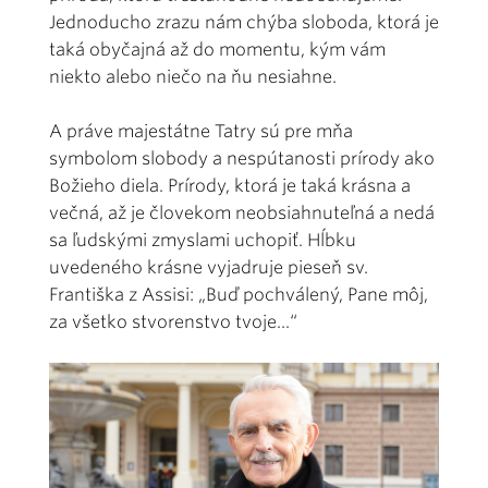
Jednoducho zrazu nám chýba sloboda, ktorá je
taká obyčajná až do momentu, kým vám
niekto alebo niečo na ňu nesiahne.
A práve majestátne Tatry sú pre mňa
symbolom slobody a nespútanosti prírody ako
Božieho diela. Prírody, ktorá je taká krásna a
večná, až je človekom neobsiahnuteľná a nedá
sa ľudskými zmyslami uchopiť. Hĺbku
uvedeného krásne vyjadruje pieseň sv.
Františka z Assisi: „Buď pochválený, Pane môj,
za všetko stvorenstvo tvoje...“