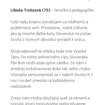
Libuša Trutzová (75)
–
herečka a pedagogička
Celú našu krajinu považujem za nádhernú a
požehnanú zem. Prirodzene, rodné Záhorie,
ako aj mnohé ďalšie kúty Slovenska mi počas
života z rôznych dôvodov prirástli k srdcu.
Moja odpoveď na otázku teda znie Vysoké
Tatry. Do tohto jedinečného cípu Slovenska
Pán Boh vložil azda úplne všetko, čo nám v
dnešnej lockdownovej dobe tak veľmi chýba.
Včerajšia samozrejmosť sa v našich životoch z
noci na deň zmenila na každodenný
nedostatok.
Zrazu nám chýba obyčajný svet za oknami a
príroda, ktorú trestuhodne nedoceňujeme.