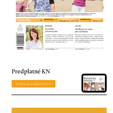
Predplatné KN
Staňte sa predplatiteľom