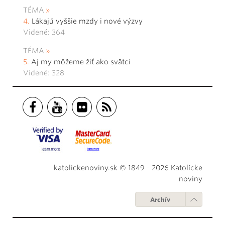
TÉMA
Lákajú vyššie mzdy i nové výzvy
Videné: 364
TÉMA
Aj my môžeme žiť ako svätci
Videné: 328
katolickenoviny.sk © 1849 - 2026 Katolícke
noviny
Archív