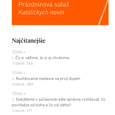
Najčítanejšie
TÉMA
Čo si vážime, to si aj chránime
Videné: 545
TÉMA
Rozlišovanie nestavia na prvý dojem
Videné: 384
TÉMA
Dokážeme v súčasnosti ešte správne rozlišovať, čo
pochádza od boha a čo od zlého?
Videné: 371