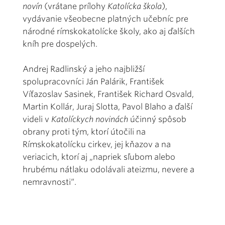
novín
(vrátane prílohy
Katolícka škola
),
vydávanie všeobecne platných učebníc pre
národné rímskokatolícke školy, ako aj ďalších
kníh pre dospelých.
Andrej Radlinský a jeho najbližší
spolupracovníci Ján Palárik, František
Víťazoslav Sasinek, František Richard Osvald,
Martin Kollár, Juraj Slotta, Pavol Blaho a ďalší
videli v
Katolíckych novinách
účinný spôsob
obrany proti tým, ktorí útočili na
Rímskokatolícku cirkev, jej kňazov a na
veriacich, ktorí aj „napriek sľubom alebo
hrubému nátlaku odolávali ateizmu, nevere a
nemravnosti“.