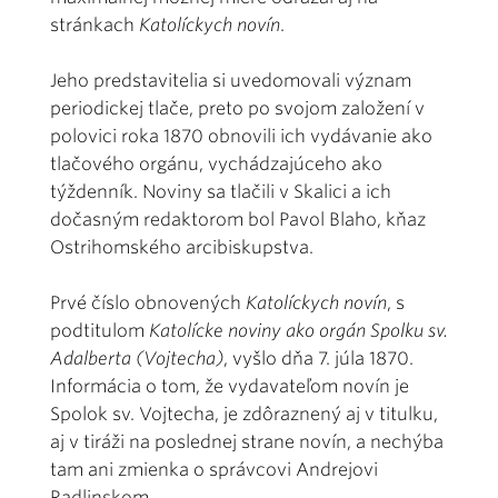
stránkach
Katolíckych novín
.
Jeho predstavitelia si uvedomovali význam
periodickej tlače, preto po svojom založení v
polovici roka 1870 obnovili ich vydávanie ako
tlačového orgánu, vychádzajúceho ako
týždenník. Noviny sa tlačili v Skalici a ich
dočasným redaktorom bol Pavol Blaho, kňaz
Ostrihomského arcibiskupstva.
Prvé číslo obnovených
Katolíckych novín
, s
podtitulom
Katolícke noviny ako orgán Spolku sv.
Adalberta
(Vojtecha)
, vyšlo dňa 7. júla 1870.
Informácia o tom, že vydavateľom novín je
Spolok sv. Vojtecha, je zdôraznený aj v titulku,
aj v tiráži na poslednej strane novín, a nechýba
tam ani zmienka o správcovi Andrejovi
Radlinskom.