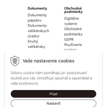
Dokumenty
Obchodné
podmienky
Dokumenty
Digitálne
pápežov
vydanie
Dokumenty
Obchodné
vatikánskych
podmienky
úradov
GDPR
Druhý
Používanie
vatikánsky
cookies
koncil
Dokumenty
Vaše nastavenie cookies
KBS
Kódex
Súbory cookie nám pomáhajú pri poskytovaní
kánonického
služieb pre vás. Umožňujú spoznať a zapamätať si
práva
vaše preferencie.
Katechizmus
Katolíckej
Prijať
cirkvi
Nastaviť