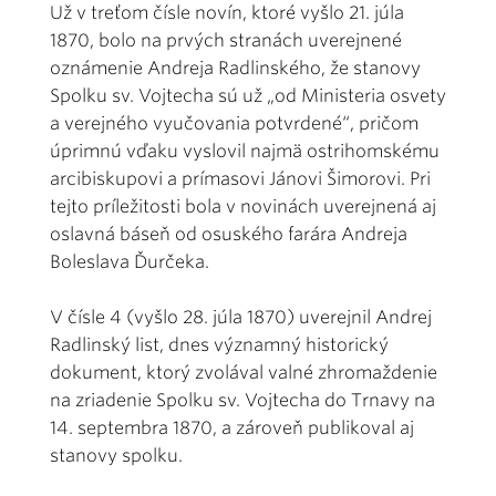
Už v treťom čísle novín, ktoré vyšlo 21. júla
1870, bolo na prvých stranách uverejnené
oznámenie Andreja Radlinského, že stanovy
Spolku sv. Vojtecha sú už „od Ministeria osvety
a verejného vyučovania potvrdené“, pričom
úprimnú vďaku vyslovil najmä ostrihomskému
arcibiskupovi a prímasovi Jánovi Šimorovi. Pri
tejto príležitosti bola v novinách uverejnená aj
oslavná báseň od osuského farára Andreja
Boleslava Ďurčeka.
V čísle 4 (vyšlo 28. júla 1870) uverejnil Andrej
Radlinský list, dnes významný historický
dokument, ktorý zvolával valné zhromaždenie
na zriadenie Spolku sv. Vojtecha do Trnavy na
14. septembra 1870, a zároveň publikoval aj
stanovy spolku.