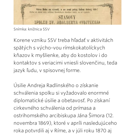
Snímka: knižnica SSV
Korene vzniku SSV treba hľadať v aktivitách
spätých s výcho-vou rímskokatolíckych
kňazov k myšlienke, aby do kostolov i do
kontaktov s veriacimi vniesli slovenčinu, teda
jazyk ľudu, v spisovnej forme.
Úsilie Andreja Radlinského o získanie
schválenia spolku si vyžadovalo enormné
diplomatické úsilie a obetavosť. Po získaní
cirkevného schválenia od prímasa a
ostrihomského arcibiskupa Jána Šimora (12.
novembra 1869), ktoré v apríli nasledujúceho
roka potvrdili aj v Ríme, a v júli roku 1870 aj