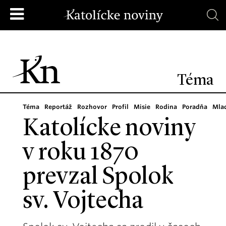
Téma
Téma
Reportáž
Rozhovor
Profil
Misie
Rodina
Poradňa
Mla
Katolícke noviny
v roku 1870
prevzal Spolok
sv. Vojtecha