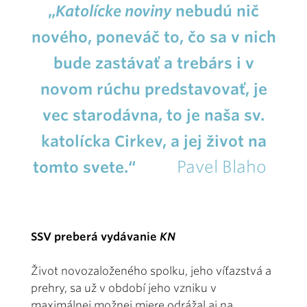
„
Katolícke noviny
nebudú nič
nového, poneváč to, čo sa v nich
bude zastávať a trebárs i v
novom rúchu predstavovať, je
vec starodávna, to je naša sv.
katolícka Cirkev, a jej život na
Pavel Blaho
tomto svete.“
SSV preberá vydávanie
KN
Život novozaloženého spolku, jeho víťazstvá a
prehry, sa už v období jeho vzniku v
maximálnej možnej miere odrážal aj na