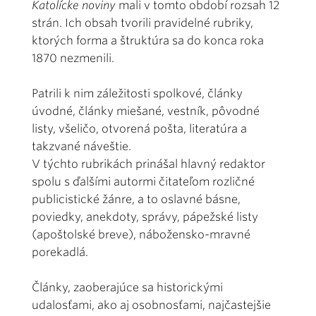
Katolícke noviny
mali v tomto období rozsah 12
strán. Ich obsah tvorili pravidelné rubriky,
ktorých forma a štruktúra sa do konca roka
1870 nezmenili.
Patrili k nim záležitosti spolkové, články
úvodné, články miešané, vestník, pôvodné
listy, všeličo, otvorená pošta, literatúra a
takzvané náveštie.
V týchto rubrikách prinášal hlavný redaktor
spolu s ďalšími autormi čitateľom rozličné
publicistické žánre, a to oslavné básne,
poviedky, anekdoty, správy, pápežské listy
(apoštolské breve), nábožensko-mravné
porekadlá.
Články, zaoberajúce sa historickými
udalosťami, ako aj osobnosťami, najčastejšie