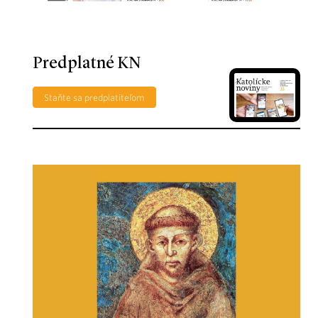
Predplatné KN
Staňte sa predplatiteľom