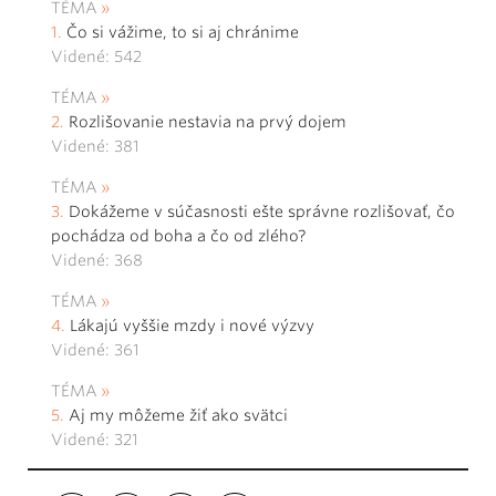
TÉMA
Čo si vážime, to si aj chránime
Videné: 542
TÉMA
Rozlišovanie nestavia na prvý dojem
Videné: 381
TÉMA
Dokážeme v súčasnosti ešte správne rozlišovať, čo
pochádza od boha a čo od zlého?
Videné: 368
TÉMA
Lákajú vyššie mzdy i nové výzvy
Videné: 361
TÉMA
Aj my môžeme žiť ako svätci
Videné: 321