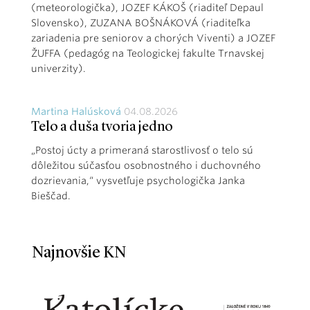
(meteorologička), JOZEF KÁKOŠ (riaditeľ Depaul
Slovensko), ZUZANA BOŠNÁKOVÁ (riaditeľka
zariadenia pre seniorov a chorých Viventi) a JOZEF
ŽUFFA (pedagóg na Teologickej fakulte Trnavskej
univerzity).
Martina Halúsková
04.08.2026
Telo a duša tvoria jedno
„Postoj úcty a primeraná starostlivosť o telo sú
dôležitou súčasťou osobnostného i duchovného
dozrievania,“ vysvetľuje psychologička Janka
Bieščad.
Najnovšie KN