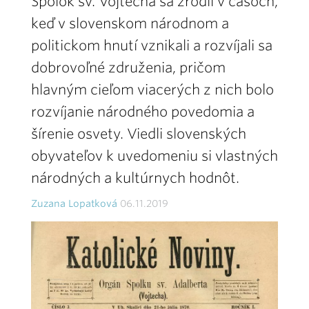
Spolok sv. Vojtecha sa zrodil v časoch,
keď v slovenskom národnom a
politickom hnutí vznikali a rozvíjali sa
dobrovoľné združenia, pričom
hlavným cieľom viacerých z nich bolo
rozvíjanie národného povedomia a
šírenie osvety. Viedli slovenských
obyvateľov k uvedomeniu si vlastných
národných a kultúrnych hodnôt.
Zuzana Lopatková
06.11.2019