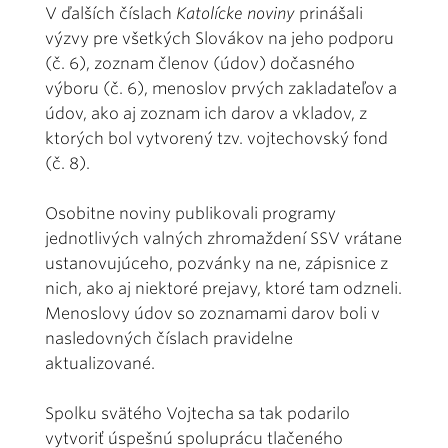
V ďalších číslach
Katolícke noviny
prinášali
výzvy pre všetkých Slovákov na jeho podporu
(č. 6), zoznam členov (údov) dočasného
výboru (č. 6), menoslov prvých zakladateľov a
údov, ako aj zoznam ich darov a vkladov, z
ktorých bol vytvorený tzv. vojtechovský fond
(č. 8).
Osobitne noviny publikovali programy
jednotlivých valných zhromaždení SSV vrátane
ustanovujúceho, pozvánky na ne, zápisnice z
nich, ako aj niektoré prejavy, ktoré tam odzneli.
Menoslovy údov so zoznamami darov boli v
nasledovných číslach pravidelne
aktualizované.
Spolku svätého Vojtecha sa tak podarilo
vytvoriť úspešnú spoluprácu tlačeného